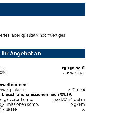
rtes, aber qualitativ hochwertiges
 Ihr Angebot an
eis:
25.250,00 €
WSt:
ausweisbar
mweltnormen:
weltplakette
4 (Green)
rbrauch und Emissionen nach WLTP:
ergieverbr. komb.
13,0 kWh/100km
O
-Emissionen komb.
0 g/km
2
O
-Klasse
A
2