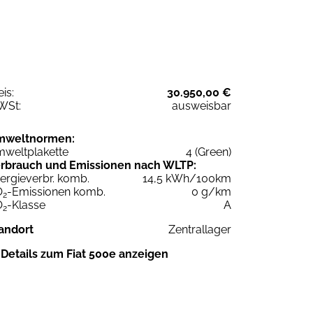
eis:
30.950,00 €
WSt:
ausweisbar
mweltnormen:
weltplakette
4 (Green)
rbrauch und Emissionen nach WLTP:
ergieverbr. komb.
14,5 kWh/100km
O
-Emissionen komb.
0 g/km
2
O
-Klasse
A
2
andort
Zentrallager
Details zum Fiat 500e anzeigen