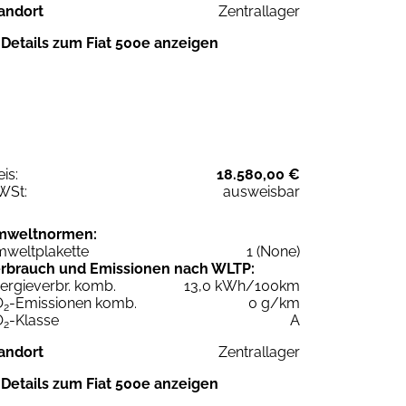
andort
Zentrallager
Details zum Fiat 500e anzeigen
eis:
18.580,00 €
WSt:
ausweisbar
mweltnormen:
weltplakette
1 (None)
rbrauch und Emissionen nach WLTP:
ergieverbr. komb.
13,0 kWh/100km
O
-Emissionen komb.
0 g/km
2
O
-Klasse
A
2
andort
Zentrallager
Details zum Fiat 500e anzeigen