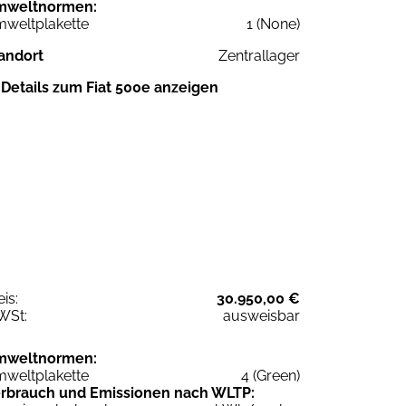
mweltnormen:
weltplakette
1 (None)
andort
Zentrallager
Details zum Fiat 500e anzeigen
eis:
30.950,00 €
WSt:
ausweisbar
mweltnormen:
weltplakette
4 (Green)
rbrauch und Emissionen nach WLTP: