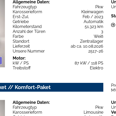
Allgemeine Daten:
U
Fahrzeugtyp
Pkw
Um
Karosserieform
Kleinwagen
St
Erst-Zul.
Feb / 2023
Getriebe
Automatik
Kilometerstand
51.323 km
Anzahl der Türen
3
Farbe
Weiß
Standort
Zentrallager
Lieferzeit
ab ca. 10.08.2026
Unsere Nummer
2517-26
Motor:
kW / PS
87 kW / 118 PS
Treibstoff
Elektro
Pr
ket // Komfort-Paket
M
Allgemeine Daten:
U
Fahrzeugtyp
Pkw
Um
Karosserieform
Limousine
Ve