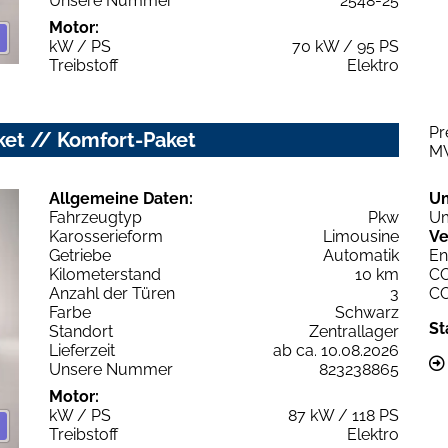
Unsere Nummer
2548-25
Motor:
kW / PS
70 kW / 95 PS
Treibstoff
Elektro
Pr
ket // Komfort-Paket
M
Allgemeine Daten:
U
Fahrzeugtyp
Pkw
Um
Karosserieform
Limousine
Ve
Getriebe
Automatik
En
Kilometerstand
10 km
C
Anzahl der Türen
3
C
Farbe
Schwarz
St
Standort
Zentrallager
Lieferzeit
ab ca. 10.08.2026
Unsere Nummer
823238865
Motor:
kW / PS
87 kW / 118 PS
Treibstoff
Elektro