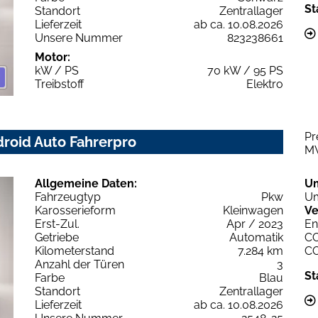
St
Standort
Zentrallager
Lieferzeit
ab ca. 10.08.2026
Unsere Nummer
823238661
Motor:
kW / PS
70 kW / 95 PS
Treibstoff
Elektro
Pr
droid Auto Fahrerpro
M
Allgemeine Daten:
U
Fahrzeugtyp
Pkw
Um
Karosserieform
Kleinwagen
Ve
Erst-Zul.
Apr / 2023
En
Getriebe
Automatik
C
Kilometerstand
7.284 km
C
Anzahl der Türen
3
St
Farbe
Blau
Standort
Zentrallager
Lieferzeit
ab ca. 10.08.2026