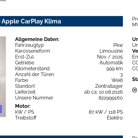
Pr
D Apple CarPlay Klima
M
Allgemeine Daten:
U
Fahrzeugtyp
Pkw
Um
Karosserieform
Limousine
Ve
Erst-Zul.
Nov / 2025
En
Getriebe
Automatik
C
Kilometerstand
999 km
C
Anzahl der Türen
3
St
Farbe
Weiß
Standort
Zentrallager
Lieferzeit
ab ca. 10.08.2026
Unsere Nummer
822999160
Motor:
kW / PS
87 kW / 118 PS
Treibstoff
Elektro