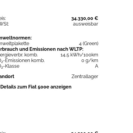
eis:
34.330,00 €
WSt:
ausweisbar
mweltnormen:
weltplakette
4 (Green)
rbrauch und Emissionen nach WLTP:
ergieverbr. komb.
14,5 kWh/100km
O
-Emissionen komb.
0 g/km
2
O
-Klasse
A
2
andort
Zentrallager
Details zum Fiat 500e anzeigen