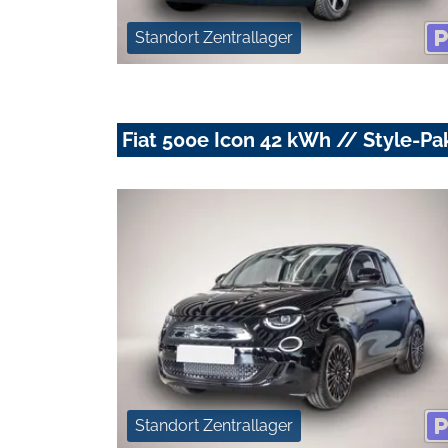
Standort Zentrallager
Fiat 500e Icon 42 kWh // Style-Pa
Standort Zentrallager