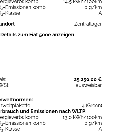
ergieverbr. komb.
14,5 kWh/100km
O
-Emissionen komb.
0 g/km
2
O
-Klasse
A
2
andort
Zentrallager
Details zum Fiat 500e anzeigen
eis:
25.250,00 €
WSt:
ausweisbar
mweltnormen:
weltplakette
4 (Green)
rbrauch und Emissionen nach WLTP:
ergieverbr. komb.
13,0 kWh/100km
O
-Emissionen komb.
0 g/km
2
O
-Klasse
A
2