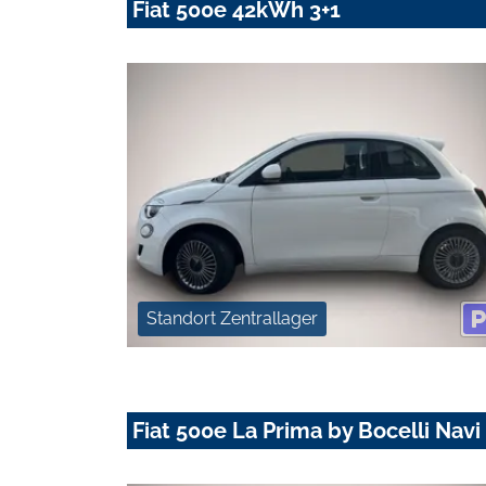
Fiat 500e 42kWh 3+1
Standort Zentrallager
Fiat 500e La Prima by Bocelli Nav