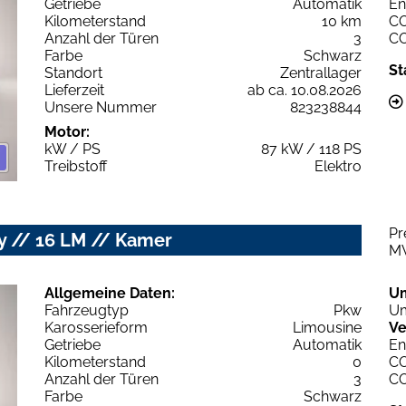
Getriebe
Automatik
En
Kilometerstand
10 km
C
Anzahl der Türen
3
C
Farbe
Schwarz
St
Standort
Zentrallager
Lieferzeit
ab ca. 10.08.2026
Unsere Nummer
823238844
Motor:
kW / PS
87 kW / 118 PS
Treibstoff
Elektro
Pr
ay // 16 LM // Kamer
M
Allgemeine Daten:
U
Fahrzeugtyp
Pkw
Um
Karosserieform
Limousine
Ve
Getriebe
Automatik
En
Kilometerstand
0
C
Anzahl der Türen
3
C
Farbe
Schwarz