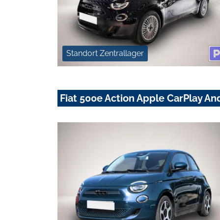
Standort Zentrallager
Fiat 500e Action Apple CarPlay An