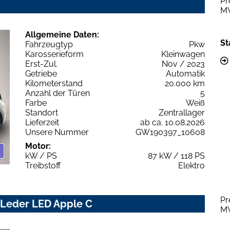
Pr
M
Allgemeine Daten:
St
Fahrzeugtyp
Pkw
Karosserieform
Kleinwagen
Erst-Zul.
Nov / 2023
Getriebe
Automatik
Kilometerstand
20.000 km
Anzahl der Türen
5
Farbe
Weiß
Standort
Zentrallager
Lieferzeit
ab ca. 10.08.2026
Unsere Nummer
GW190397_10608
Motor:
kW / PS
87 kW / 118 PS
Treibstoff
Elektro
Pr
i Leder LED Apple C
M