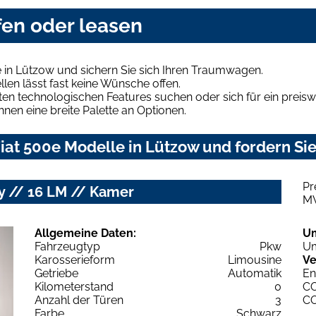
fen oder leasen
 in Lützow und sichern Sie sich Ihren Traumwagen.
len lässt fast keine Wünsche offen.
en technologischen Features suchen oder sich für ein preiswe
hnen eine breite Palette an Optionen.
at 500e Modelle in Lützow und fordern Sie
Pr
ay // 16 LM // Kamer
M
Allgemeine Daten:
U
Fahrzeugtyp
Pkw
Um
Karosserieform
Limousine
Ve
Getriebe
Automatik
En
Kilometerstand
0
C
Anzahl der Türen
3
C
Farbe
Schwarz