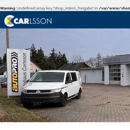
Warning
: Undefined array key "shop_intern_freigabe" in
/var/www/vhost