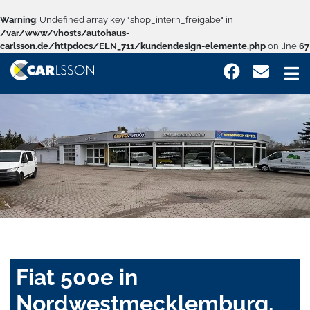
Warning
: Undefined array key "shop_intern_freigabe" in
/var/www/vhosts/autohaus-
carlsson.de/httpdocs/ELN_711/kundendesign-elemente.php
on line
67
Fiat 500e in
Nordwestmecklemburg,