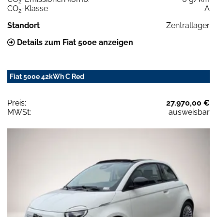
2
CO
-Klasse
A
2
Standort
Zentrallager
Details zum Fiat 500e anzeigen
Fiat 500e 42kWh C Red
Preis:
27.970,00 €
MWSt:
ausweisbar