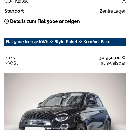
CO
-Klasse
A
2
Standort
Zentrallager
Details zum Fiat 500e anzeigen
Fiat 500e Icon 42 kWh // Style-Paket // Komfort-Paket
Preis:
30.950,00 €
MWSt:
ausweisbar