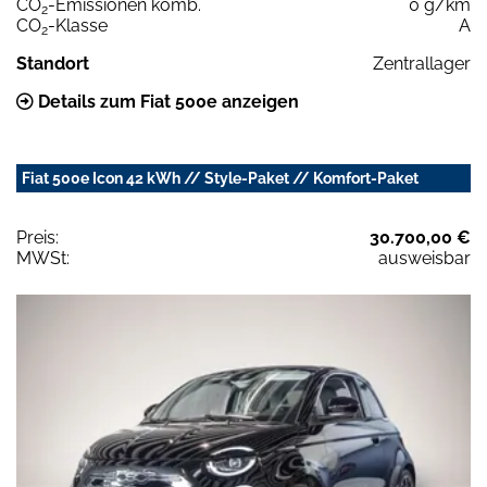
CO
-Emissionen komb.
0 g/km
2
CO
-Klasse
A
2
Standort
Zentrallager
Details zum Fiat 500e anzeigen
Fiat 500e Icon 42 kWh // Style-Paket // Komfort-Paket
Preis:
30.700,00 €
MWSt:
ausweisbar