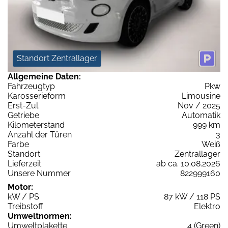
Standort Zentrallager
Allgemeine Daten:
Fahrzeugtyp
Pkw
Karosserieform
Limousine
Erst-Zul.
Nov / 2025
Getriebe
Automatik
Kilometerstand
999 km
Anzahl der Türen
3
Farbe
Weiß
Standort
Zentrallager
Lieferzeit
ab ca. 10.08.2026
Unsere Nummer
822999160
Motor:
kW / PS
87 kW / 118 PS
Treibstoff
Elektro
Umweltnormen:
Umweltplakette
4 (Green)