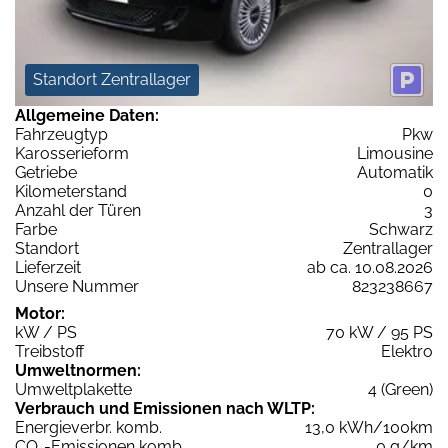
Standort Zentrallager
Allgemeine Daten:
Fahrzeugtyp
Pkw
Karosserieform
Limousine
Getriebe
Automatik
Kilometerstand
0
Anzahl der Türen
3
Farbe
Schwarz
Standort
Zentrallager
Lieferzeit
ab ca. 10.08.2026
Unsere Nummer
823238667
Motor:
kW / PS
70 kW / 95 PS
Treibstoff
Elektro
Umweltnormen:
Umweltplakette
4 (Green)
Verbrauch und Emissionen nach WLTP:
Energieverbr. komb.
13,0 kWh/100km
CO
-Emissionen komb.
0 g/km