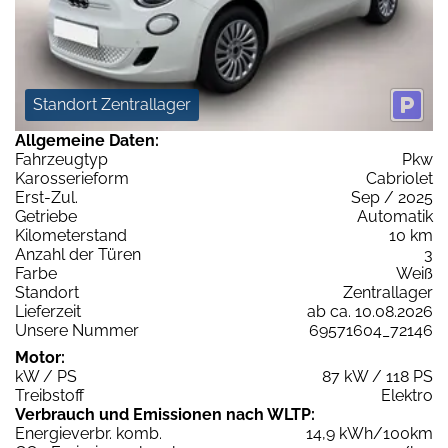
Standort Zentrallager
Allgemeine Daten:
Fahrzeugtyp
Pkw
Karosserieform
Cabriolet
Erst-Zul.
Sep / 2025
Getriebe
Automatik
Kilometerstand
10 km
Anzahl der Türen
3
Farbe
Weiß
Standort
Zentrallager
Lieferzeit
ab ca. 10.08.2026
Unsere Nummer
69571604_72146
Motor:
kW / PS
87 kW / 118 PS
Treibstoff
Elektro
Verbrauch und Emissionen nach WLTP:
Energieverbr. komb.
14,9 kWh/100km