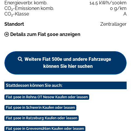
Energieverbr. komb.
14,5 kWh/100km
CO
-Emissionen komb.
0 g/km
2
CO
-Klasse
A
2
Standort
Zentrallager
Details zum Fiat 500e anzeigen
Weitere Fiat 500e und andere Fahrzeuge
können Sie hier suchen
Stattdessen können Sie auch:
Fiat 500e in Rehna OT Nesow Kaufen oder leasen
Fiat 500e in Schwerin Kaufen oder leasen
Fiat 500e in Ratzeburg Kaufen oder leasen
Fiat 500e in Grevesmühlen Kaufen oder leasen