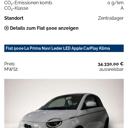
CO
-Emissionen komb.
0 g/km
2
CO
-Klasse
A
2
Standort
Zentrallager
Details zum Fiat 500e anzeigen
Fiat 500e La Prima Navi Leder LED Apple CarPlay Klima
Preis:
34.330,00 €
MWSt:
ausweisbar