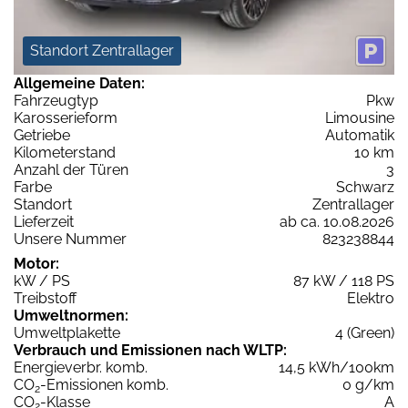
Standort Zentrallager
Allgemeine Daten:
Fahrzeugtyp
Pkw
Karosserieform
Limousine
Getriebe
Automatik
Kilometerstand
10 km
Anzahl der Türen
3
Farbe
Schwarz
Standort
Zentrallager
Lieferzeit
ab ca. 10.08.2026
Unsere Nummer
823238844
Motor:
kW / PS
87 kW / 118 PS
Treibstoff
Elektro
Umweltnormen:
Umweltplakette
4 (Green)
Verbrauch und Emissionen nach WLTP:
Energieverbr. komb.
14,5 kWh/100km
CO
-Emissionen komb.
0 g/km
2
CO
-Klasse
A
2