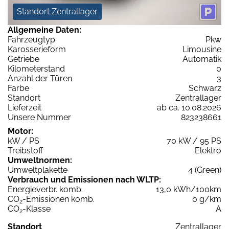
Standort Zentrallager
Allgemeine Daten:
Fahrzeugtyp
Pkw
Karosserieform
Limousine
Getriebe
Automatik
Kilometerstand
0
Anzahl der Türen
3
Farbe
Schwarz
Standort
Zentrallager
Lieferzeit
ab ca. 10.08.2026
Unsere Nummer
823238661
Motor:
kW / PS
70 kW / 95 PS
Treibstoff
Elektro
Umweltnormen:
Umweltplakette
4 (Green)
Verbrauch und Emissionen nach WLTP:
Energieverbr. komb.
13,0 kWh/100km
CO
-Emissionen komb.
0 g/km
2
CO
-Klasse
A
2
Standort
Zentrallager