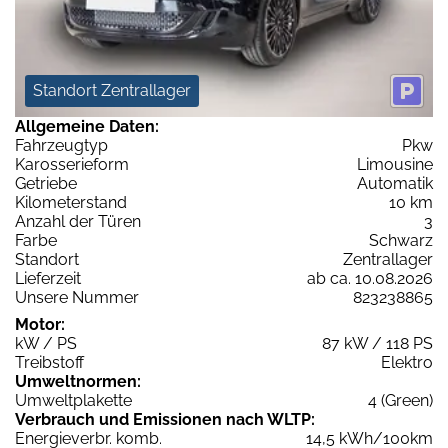
Standort Zentrallager
Allgemeine Daten:
Fahrzeugtyp
Pkw
Karosserieform
Limousine
Getriebe
Automatik
Kilometerstand
10 km
Anzahl der Türen
3
Farbe
Schwarz
Standort
Zentrallager
Lieferzeit
ab ca. 10.08.2026
Unsere Nummer
823238865
Motor:
kW / PS
87 kW / 118 PS
Treibstoff
Elektro
Umweltnormen:
Umweltplakette
4 (Green)
Verbrauch und Emissionen nach WLTP:
Energieverbr. komb.
14,5 kWh/100km