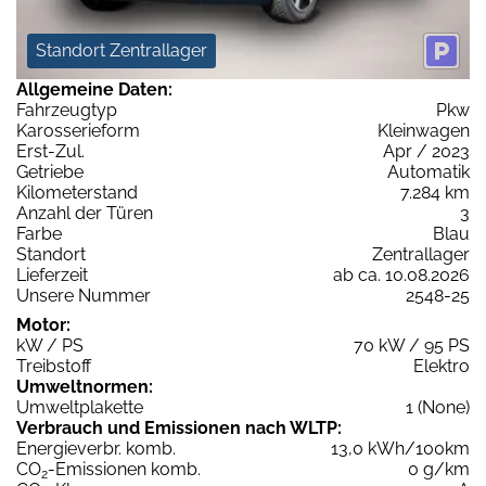
Standort Zentrallager
Allgemeine Daten:
Fahrzeugtyp
Pkw
Karosserieform
Kleinwagen
Erst-Zul.
Apr / 2023
Getriebe
Automatik
Kilometerstand
7.284 km
Anzahl der Türen
3
Farbe
Blau
Standort
Zentrallager
Lieferzeit
ab ca. 10.08.2026
Unsere Nummer
2548-25
Motor:
kW / PS
70 kW / 95 PS
Treibstoff
Elektro
Umweltnormen:
Umweltplakette
1 (None)
Verbrauch und Emissionen nach WLTP:
Energieverbr. komb.
13,0 kWh/100km
CO
-Emissionen komb.
0 g/km
2