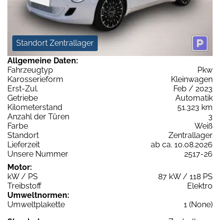
Standort Zentrallager
Allgemeine Daten:
Fahrzeugtyp
Pkw
Karosserieform
Kleinwagen
Erst-Zul.
Feb / 2023
Getriebe
Automatik
Kilometerstand
51.323 km
Anzahl der Türen
3
Farbe
Weiß
Standort
Zentrallager
Lieferzeit
ab ca. 10.08.2026
Unsere Nummer
2517-26
Motor:
kW / PS
87 kW / 118 PS
Treibstoff
Elektro
Umweltnormen:
Umweltplakette
1 (None)