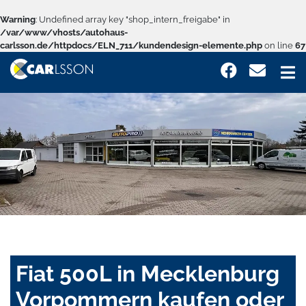
Warning
: Undefined array key "shop_intern_freigabe" in
/var/www/vhosts/autohaus-
carlsson.de/httpdocs/ELN_711/kundendesign-elemente.php
on line
67
Fiat 500L in Mecklenburg
Vorpommern kaufen oder