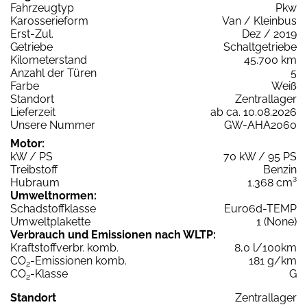
Fahrzeugtyp
Pkw
Karosserieform
Van / Kleinbus
Erst-Zul.
Dez / 2019
Getriebe
Schaltgetriebe
Kilometerstand
45.700 km
Anzahl der Türen
5
Farbe
Weiß
Standort
Zentrallager
Lieferzeit
ab ca. 10.08.2026
Unsere Nummer
GW-AHA2060
Motor:
kW / PS
70 kW / 95 PS
Treibstoff
Benzin
Hubraum
1.368 cm³
Umweltnormen:
Schadstoffklasse
Euro6d-TEMP
Umweltplakette
1 (None)
Verbrauch und Emissionen nach WLTP:
Kraftstoffverbr. komb.
8,0 l/100km
CO
-Emissionen komb.
181 g/km
2
CO
-Klasse
G
2
Standort
Zentrallager