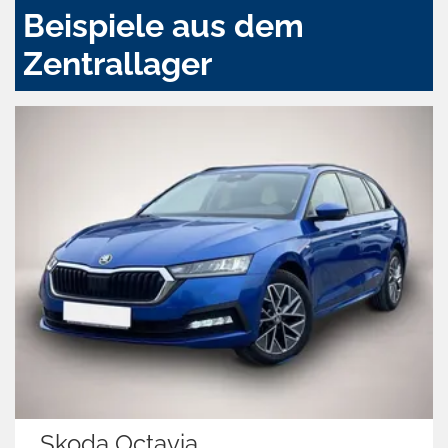
Beispiele aus dem
Zentrallager
a
Ford Transit Cu