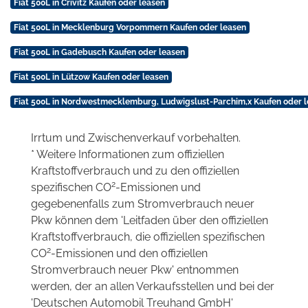
Fiat 500L in Crivitz Kaufen oder leasen
Fiat 500L in Mecklenburg Vorpommern Kaufen oder leasen
Fiat 500L in Gadebusch Kaufen oder leasen
Fiat 500L in Lützow Kaufen oder leasen
Fiat 500L in Nordwestmecklemburg, Ludwigslust-Parchim,x Kaufen oder 
Irrtum und Zwischenverkauf vorbehalten.
* Weitere Informationen zum offiziellen
Kraftstoffverbrauch und zu den offiziellen
2
spezifischen CO
-Emissionen und
gegebenenfalls zum Stromverbrauch neuer
Pkw können dem 'Leitfaden über den offiziellen
Kraftstoffverbrauch, die offiziellen spezifischen
2
CO
-Emissionen und den offiziellen
Stromverbrauch neuer Pkw' entnommen
werden, der an allen Verkaufsstellen und bei der
'Deutschen Automobil Treuhand GmbH'