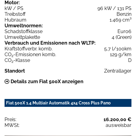
Motor:
kW / PS
96 kW / 131 PS
Treibstoff
Benzin
Hubraum
1.469 cm³
Umweltnormen:
Schadstoffklasse
Euro6
Umweltplakette
4 (Green)
Verbrauch und Emissionen nach WLTP:
Kraftstoffverbr. komb.
5,7 l/100km
CO
-Emissionen komb.
129 g/km
2
CO
-Klasse
D
2
Standort
Zentrallager
Details zum Fiat 500X anzeigen
Fiat 500X 1.4 Multiair Automatik 4x4 Cross Plus Pano
Preis:
16.200,00 €
MWSt:
ausweisbar