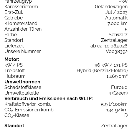
Fahrzeugtyp
Pkw
Karosserieform
Geländewagen
Erst-Zul.
Jul / 2023
Getriebe
Automatik
Kilometerstand
7.000 km
Anzahl der Türen
5
Farbe
Schwarz
Standort
Zentrallager
Lieferzeit
ab ca. 10.08.2026
Unsere Nummer
V0038392
Motor:
kW / PS
96 kW / 131 PS
Treibstoff
Hybrid (Benzin/Elektro)
Hubraum
1.469 cm³
Umweltnormen:
Schadstoffklasse
Euro6d
Umweltplakette
4 (Green)
Verbrauch und Emissionen nach WLTP:
Kraftstoffverbr. komb.
5,9 l/100km
CO
-Emissionen komb.
134 g/km
2
CO
-Klasse
D
2
Standort
Zentrallager