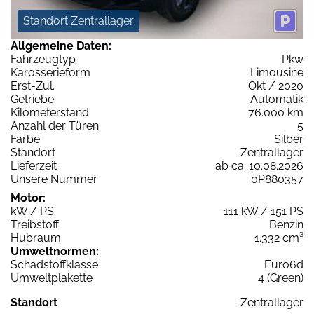
Standort Zentrallager
Allgemeine Daten:
Fahrzeugtyp
Pkw
Karosserieform
Limousine
Erst-Zul.
Okt / 2020
Getriebe
Automatik
Kilometerstand
76.000 km
Anzahl der Türen
5
Farbe
Silber
Standort
Zentrallager
Lieferzeit
ab ca. 10.08.2026
Unsere Nummer
0P880357
Motor:
kW / PS
111 kW / 151 PS
Treibstoff
Benzin
Hubraum
1.332 cm³
Umweltnormen:
Schadstoffklasse
Euro6d
Umweltplakette
4 (Green)
Standort
Zentrallager