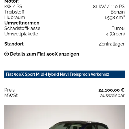
Motor:
kW / PS
81 kW / 110 PS
Treibstoff
Benzin
Hubraum
1.598 cm³
Umweltnormen:
Schadstoffklasse
Euro6
Umweltplakette
4 (Green)
Standort
Zentrallager
Details zum Fiat 500X anzeigen
Fiat 500X Sport Mild-Hybrid Navi Freisprech Verkehrsz
Preis:
24.100,00 €
MWSt:
ausweisbar