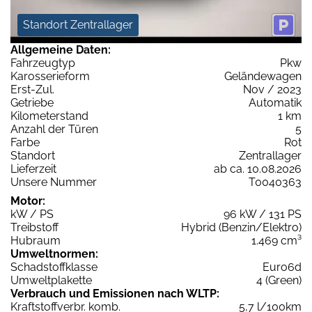
Standort Zentrallager
Allgemeine Daten:
Fahrzeugtyp
Pkw
Karosserieform
Geländewagen
Erst-Zul.
Nov / 2023
Getriebe
Automatik
Kilometerstand
1 km
Anzahl der Türen
5
Farbe
Rot
Standort
Zentrallager
Lieferzeit
ab ca. 10.08.2026
Unsere Nummer
T0040363
Motor:
kW / PS
96 kW / 131 PS
Treibstoff
Hybrid (Benzin/Elektro)
Hubraum
1.469 cm³
Umweltnormen:
Schadstoffklasse
Euro6d
Umweltplakette
4 (Green)
Verbrauch und Emissionen nach WLTP:
Kraftstoffverbr. komb.
5,7 l/100km