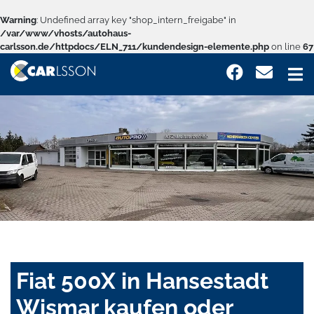
Warning
: Undefined array key "shop_intern_freigabe" in
/var/www/vhosts/autohaus-
carlsson.de/httpdocs/ELN_711/kundendesign-elemente.php
on line
67
Fiat 500X in Hansestadt
Wismar kaufen oder