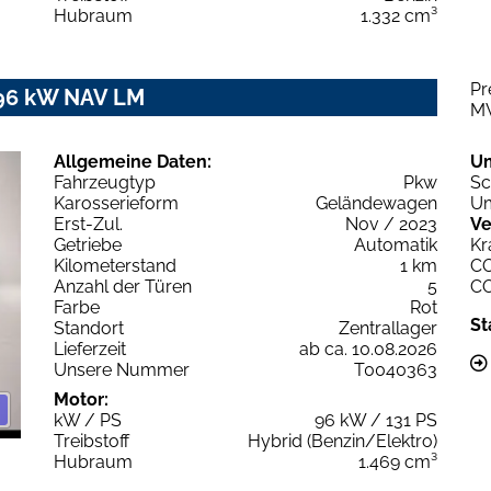
Hubraum
1.332 cm³
Pr
 96 kW NAV LM
M
Allgemeine Daten:
U
Fahrzeugtyp
Pkw
Sc
Karosserieform
Geländewagen
Um
Erst-Zul.
Nov / 2023
Ve
Getriebe
Automatik
Kr
Kilometerstand
1 km
C
Anzahl der Türen
5
C
Farbe
Rot
St
Standort
Zentrallager
Lieferzeit
ab ca. 10.08.2026
Unsere Nummer
T0040363
Motor:
kW / PS
96 kW / 131 PS
Treibstoff
Hybrid (Benzin/Elektro)
Hubraum
1.469 cm³