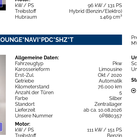
kW / PS
96 kW / 131 PS
Treibstoff
Hybrid (Benzin/Elektro)
Hubraum
1.469 cm³
Pr
2 LOUNGE*NAVI*PDC*SHZ*T
M
Allgemeine Daten:
U
Fahrzeugtyp
Pkw
Sc
Karosserieform
Limousine
Um
Erst-Zul.
Okt / 2020
St
Getriebe
Automatik
Kilometerstand
76.000 km
Anzahl der Türen
5
Farbe
Silber
Standort
Zentrallager
Lieferzeit
ab ca. 10.08.2026
Unsere Nummer
0P880357
Motor:
kW / PS
111 kW / 151 PS
Treibstoff
Benzin