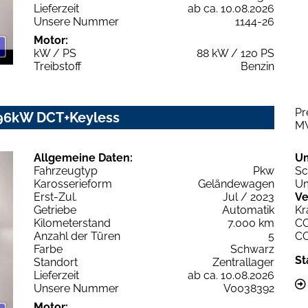
Lieferzeit
ab ca. 10.08.2026
Unsere Nummer
1144-26
Motor:
kW / PS
88 kW / 120 PS
Treibstoff
Benzin
Pr
 96kW DCT+Keyless
M
Allgemeine Daten:
U
Fahrzeugtyp
Pkw
Sc
Karosserieform
Geländewagen
Um
Erst-Zul.
Jul / 2023
Ve
Getriebe
Automatik
Kr
Kilometerstand
7.000 km
C
Anzahl der Türen
5
C
Farbe
Schwarz
St
Standort
Zentrallager
Lieferzeit
ab ca. 10.08.2026
Unsere Nummer
V0038392
Motor: