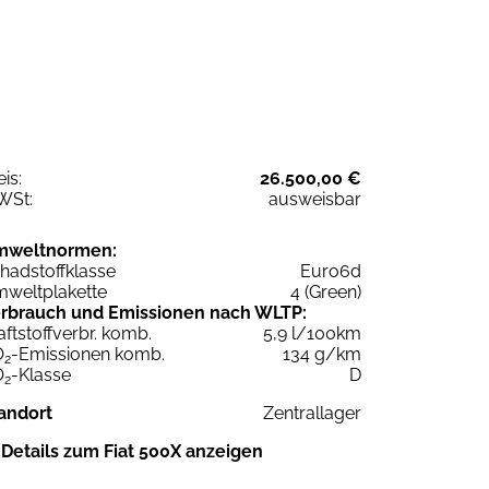
eis:
26.500,00 €
WSt:
ausweisbar
mweltnormen:
hadstoffklasse
Euro6d
weltplakette
4 (Green)
rbrauch und Emissionen nach WLTP:
aftstoffverbr. komb.
5,9 l/100km
O
-Emissionen komb.
134 g/km
2
O
-Klasse
D
2
andort
Zentrallager
Details zum Fiat 500X anzeigen