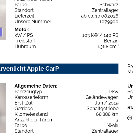
Farbe
Schwarz
Standort
Zentrallager
Lieferzeit
ab ca. 10.08.2026
Unsere Nummer
1079900
Motor:
kW / PS
103 kW / 140 PS
Treibstoff
Benzin
Hubraum
1.368 cm³
Pr
urvenlicht Apple CarP
M
Allgemeine Daten:
U
Fahrzeugtyp
Pkw
Sc
Karosserieform
Geländewagen
Um
Erst-Zul.
Jun / 2019
St
Getriebe
Schaltgetriebe
Kilometerstand
68.888 km
Anzahl der Türen
3
Farbe
Weiß
Standort
Zentrallager