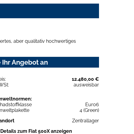
rtes, aber qualitativ hochwertiges
 Ihr Angebot an
eis:
12.480,00 €
WSt:
ausweisbar
mweltnormen:
hadstoffklasse
Euro6
weltplakette
4 (Green)
andort
Zentrallager
Details zum Fiat 500X anzeigen