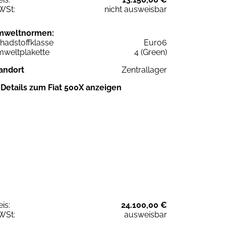
WSt:
nicht ausweisbar
mweltnormen:
hadstoffklasse
Euro6
weltplakette
4 (Green)
andort
Zentrallager
Details zum Fiat 500X anzeigen
eis:
24.100,00 €
WSt:
ausweisbar