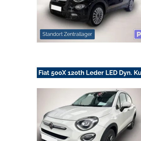
Standort Zentrallager
Fiat 500X 120th Leder LED Dyn. K