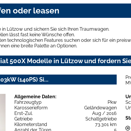
fen oder leasen
 in Lützow und sichern Sie sich Ihren Traumwagen.
len lässt fast keine Wünsche offen.
en technologischen Features suchen oder sich für ein preiswe
hnen eine breite Palette an Optionen.
at 500X Modelle in Lützow und fordern Sie
Pr
03kW (140PS) Si...
M
Allgemeine Daten:
U
Fahrzeugtyp
Pkw
Sc
Karosserieform
Geländewagen
Um
Erst-Zul.
Aug / 2016
St
Getriebe
Schaltgetriebe
Kilometerstand
73.301 km
Anzahl der Türen
5