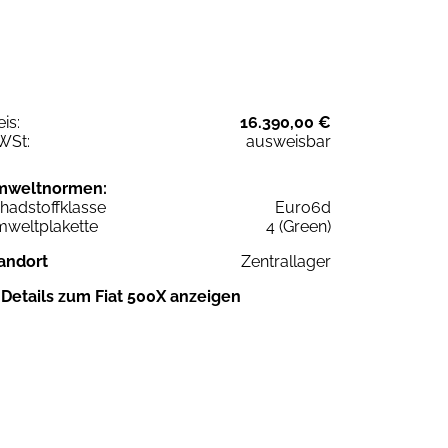
eis:
16.390,00 €
WSt:
ausweisbar
mweltnormen:
hadstoffklasse
Euro6d
weltplakette
4 (Green)
andort
Zentrallager
Details zum Fiat 500X anzeigen