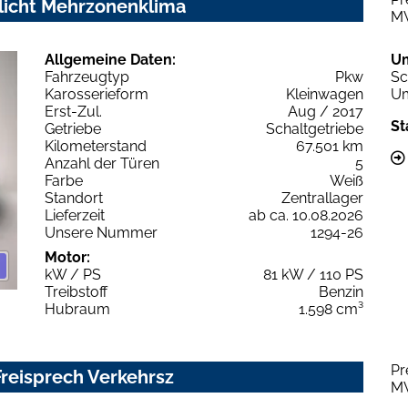
nlicht Mehrzonenklima
M
Allgemeine Daten:
U
Fahrzeugtyp
Pkw
Sc
Karosserieform
Kleinwagen
Um
Erst-Zul.
Aug / 2017
St
Getriebe
Schaltgetriebe
Kilometerstand
67.501 km
Anzahl der Türen
5
Farbe
Weiß
Standort
Zentrallager
Lieferzeit
ab ca. 10.08.2026
Unsere Nummer
1294-26
Motor:
kW / PS
81 kW / 110 PS
Treibstoff
Benzin
Hubraum
1.598 cm³
Pr
Freisprech Verkehrsz
M