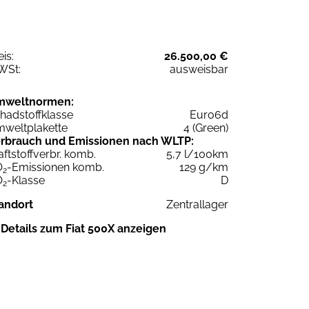
eis:
26.500,00 €
WSt:
ausweisbar
mweltnormen:
hadstoffklasse
Euro6d
weltplakette
4 (Green)
rbrauch und Emissionen nach WLTP:
aftstoffverbr. komb.
5,7 l/100km
O
-Emissionen komb.
129 g/km
2
O
-Klasse
D
2
andort
Zentrallager
Details zum Fiat 500X anzeigen