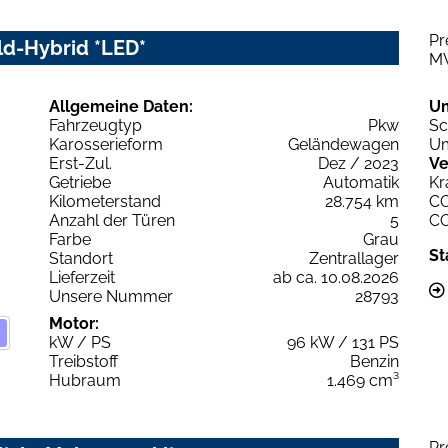
Pr
ild-Hybrid *LED*
M
Allgemeine Daten:
U
Fahrzeugtyp
Pkw
Sc
Karosserieform
Geländewagen
Um
Erst-Zul.
Dez / 2023
Ve
Getriebe
Automatik
Kr
Kilometerstand
28.754 km
C
Anzahl der Türen
5
C
Farbe
Grau
St
Standort
Zentrallager
Lieferzeit
ab ca. 10.08.2026
Unsere Nummer
28793
Motor:
kW / PS
96 kW / 131 PS
Treibstoff
Benzin
Hubraum
1.469 cm³
Pr