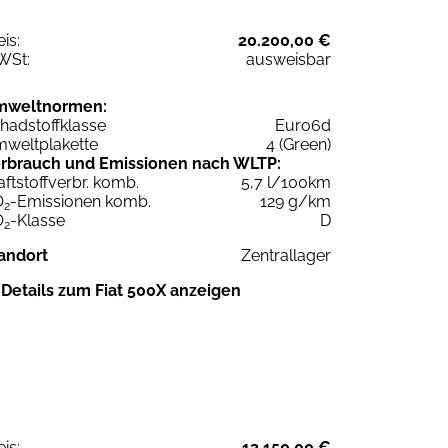
eis:
20.200,00 €
WSt:
ausweisbar
mweltnormen:
hadstoffklasse
Euro6d
weltplakette
4 (Green)
rbrauch und Emissionen nach WLTP:
aftstoffverbr. komb.
5,7 l/100km
O
-Emissionen komb.
129 g/km
2
O
-Klasse
D
2
andort
Zentrallager
Details zum Fiat 500X anzeigen
eis:
13.150,00 €