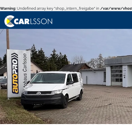
Warning
: Undefined array key "shop_intern_freigabe" in
/var/www/vhost