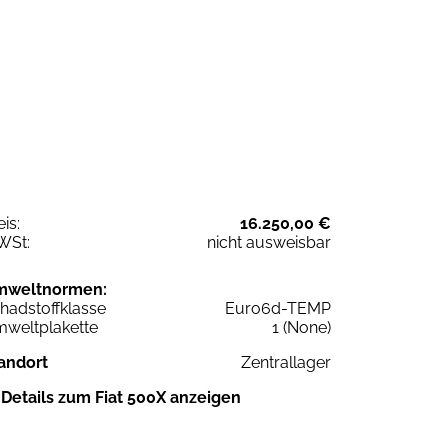
eis:
16.250,00 €
WSt:
nicht ausweisbar
mweltnormen:
hadstoffklasse
Euro6d-TEMP
weltplakette
1 (None)
andort
Zentrallager
Details zum Fiat 500X anzeigen