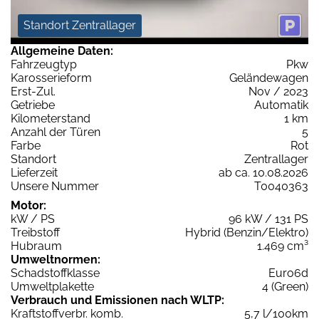
Standort Zentrallager
Allgemeine Daten:
Fahrzeugtyp
Pkw
Karosserieform
Geländewagen
Erst-Zul.
Nov / 2023
Getriebe
Automatik
Kilometerstand
1 km
Anzahl der Türen
5
Farbe
Rot
Standort
Zentrallager
Lieferzeit
ab ca. 10.08.2026
Unsere Nummer
T0040363
Motor:
kW / PS
96 kW / 131 PS
Treibstoff
Hybrid (Benzin/Elektro)
Hubraum
1.469 cm³
Umweltnormen:
Schadstoffklasse
Euro6d
Umweltplakette
4 (Green)
Verbrauch und Emissionen nach WLTP:
Kraftstoffverbr. komb.
5,7 l/100km