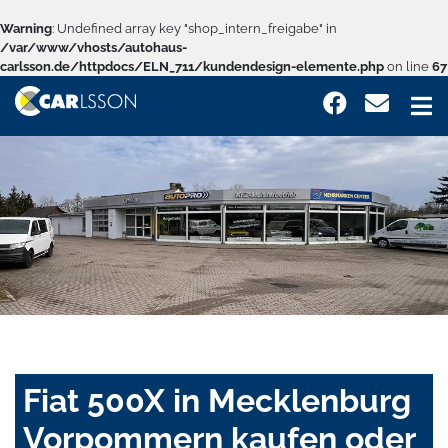
Warning
: Undefined array key "shop_intern_freigabe" in
/var/www/vhosts/autohaus-
carlsson.de/httpdocs/ELN_711/kundendesign-elemente.php
on line
67
Fiat 500X in Mecklenburg
Vorpommern kaufen oder