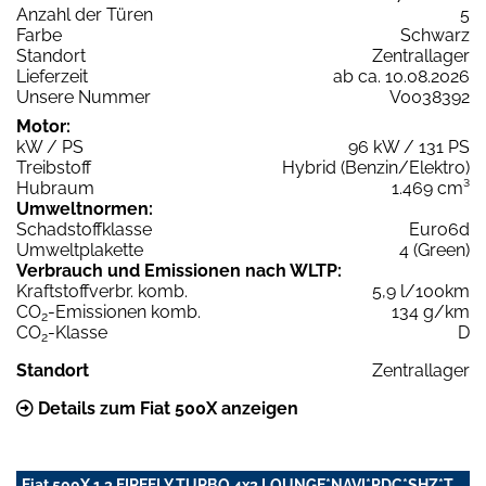
Anzahl der Türen
5
Farbe
Schwarz
Standort
Zentrallager
Lieferzeit
ab ca. 10.08.2026
Unsere Nummer
V0038392
Motor:
kW / PS
96 kW / 131 PS
Treibstoff
Hybrid (Benzin/Elektro)
Hubraum
1.469 cm³
Umweltnormen:
Schadstoffklasse
Euro6d
Umweltplakette
4 (Green)
Verbrauch und Emissionen nach WLTP:
Kraftstoffverbr. komb.
5,9 l/100km
CO
-Emissionen komb.
134 g/km
2
CO
-Klasse
D
2
Standort
Zentrallager
Details zum Fiat 500X anzeigen
Fiat 500X 1.3 FIREFLY TURBO 4x2 LOUNGE*NAVI*PDC*SHZ*T