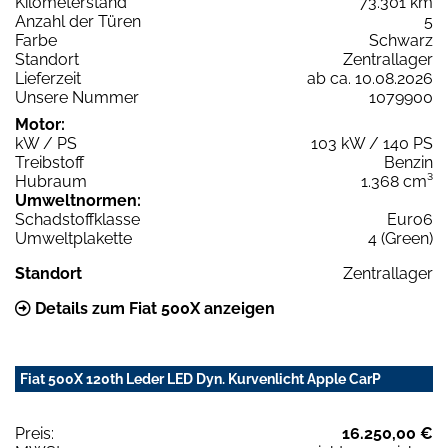
Kilometerstand
73.301 km
Anzahl der Türen
5
Farbe
Schwarz
Standort
Zentrallager
Lieferzeit
ab ca. 10.08.2026
Unsere Nummer
1079900
Motor:
kW / PS
103 kW / 140 PS
Treibstoff
Benzin
Hubraum
1.368 cm³
Umweltnormen:
Schadstoffklasse
Euro6
Umweltplakette
4 (Green)
Standort
Zentrallager
Details zum Fiat 500X anzeigen
Fiat 500X 120th Leder LED Dyn. Kurvenlicht Apple CarP
Preis:
16.250,00 €