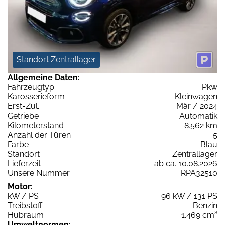
Standort Zentrallager
Allgemeine Daten:
Fahrzeugtyp
Pkw
Karosserieform
Kleinwagen
Erst-Zul.
Mär / 2024
Getriebe
Automatik
Kilometerstand
8.562 km
Anzahl der Türen
5
Farbe
Blau
Standort
Zentrallager
Lieferzeit
ab ca. 10.08.2026
Unsere Nummer
RPA32510
Motor:
kW / PS
96 kW / 131 PS
Treibstoff
Benzin
Hubraum
1.469 cm³
Umweltnormen: