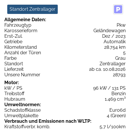
Standort Zentrallager
Allgemeine Daten:
Fahrzeugtyp
Pkw
Karosserieform
Geländewagen
Erst-Zul.
Dez / 2023
Getriebe
Automatik
Kilometerstand
28.754 km
Anzahl der Türen
5
Farbe
Grau
Standort
Zentrallager
Lieferzeit
ab ca. 10.08.2026
Unsere Nummer
28793
Motor:
kW / PS
96 kW / 131 PS
Treibstoff
Benzin
Hubraum
1.469 cm³
Umweltnormen:
Schadstoffklasse
Euro6d
Umweltplakette
4 (Green)
Verbrauch und Emissionen nach WLTP:
Kraftstoffverbr. komb.
5,7 l/100km