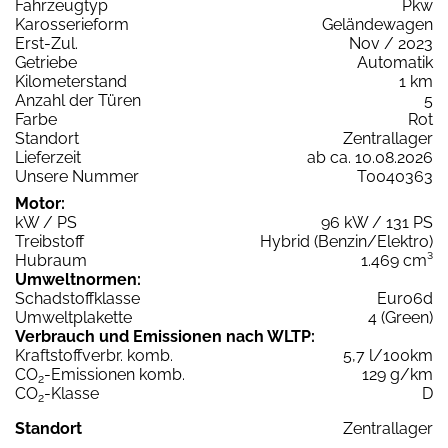
Fahrzeugtyp
Pkw
Karosserieform
Geländewagen
Erst-Zul.
Nov / 2023
Getriebe
Automatik
Kilometerstand
1 km
Anzahl der Türen
5
Farbe
Rot
Standort
Zentrallager
Lieferzeit
ab ca. 10.08.2026
Unsere Nummer
T0040363
Motor:
kW / PS
96 kW / 131 PS
Treibstoff
Hybrid (Benzin/Elektro)
Hubraum
1.469 cm³
Umweltnormen:
Schadstoffklasse
Euro6d
Umweltplakette
4 (Green)
Verbrauch und Emissionen nach WLTP:
Kraftstoffverbr. komb.
5,7 l/100km
CO
-Emissionen komb.
129 g/km
2
CO
-Klasse
D
2
Standort
Zentrallager