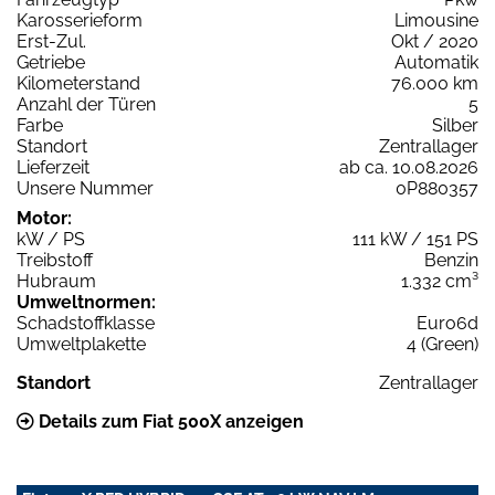
Karosserieform
Limousine
Erst-Zul.
Okt / 2020
Getriebe
Automatik
Kilometerstand
76.000 km
Anzahl der Türen
5
Farbe
Silber
Standort
Zentrallager
Lieferzeit
ab ca. 10.08.2026
Unsere Nummer
0P880357
Motor:
kW / PS
111 kW / 151 PS
Treibstoff
Benzin
Hubraum
1.332 cm³
Umweltnormen:
Schadstoffklasse
Euro6d
Umweltplakette
4 (Green)
Standort
Zentrallager
Details zum Fiat 500X anzeigen