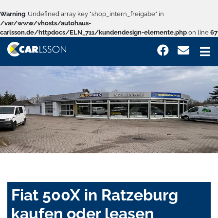
Warning
: Undefined array key "shop_intern_freigabe" in
/var/www/vhosts/autohaus-
carlsson.de/httpdocs/ELN_711/kundendesign-elemente.php
on line
67
Fiat 500X in Ratzeburg
kaufen oder leasen