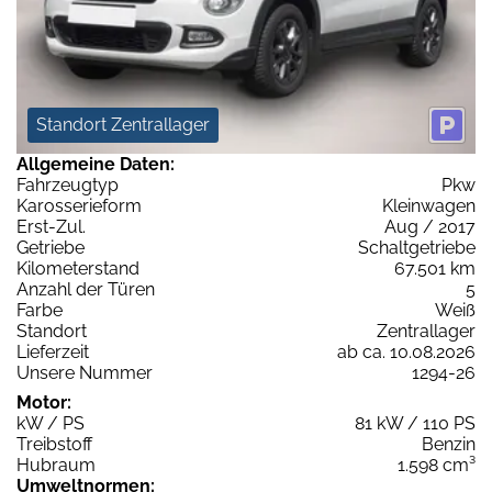
Standort Zentrallager
Allgemeine Daten:
Fahrzeugtyp
Pkw
Karosserieform
Kleinwagen
Erst-Zul.
Aug / 2017
Getriebe
Schaltgetriebe
Kilometerstand
67.501 km
Anzahl der Türen
5
Farbe
Weiß
Standort
Zentrallager
Lieferzeit
ab ca. 10.08.2026
Unsere Nummer
1294-26
Motor:
kW / PS
81 kW / 110 PS
Treibstoff
Benzin
Hubraum
1.598 cm³
Umweltnormen: