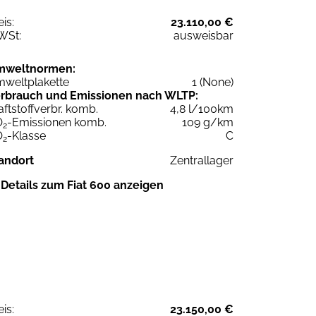
eis:
23.110,00 €
WSt:
ausweisbar
mweltnormen:
weltplakette
1 (None)
rbrauch und Emissionen nach WLTP:
aftstoffverbr. komb.
4,8 l/100km
O
-Emissionen komb.
109 g/km
2
O
-Klasse
C
2
andort
Zentrallager
Details zum Fiat 600 anzeigen
eis:
23.150,00 €