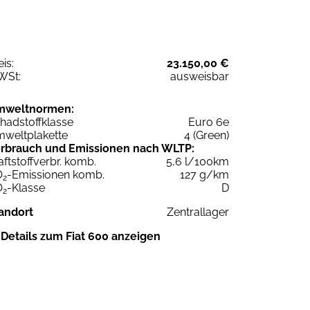
eis:
23.150,00 €
WSt:
ausweisbar
mweltnormen:
hadstoffklasse
Euro 6e
weltplakette
4 (Green)
rbrauch und Emissionen nach WLTP:
aftstoffverbr. komb.
5,6 l/100km
O
-Emissionen komb.
127 g/km
2
O
-Klasse
D
2
andort
Zentrallager
Details zum Fiat 600 anzeigen