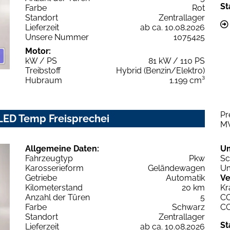
St
Farbe
Rot
Standort
Zentrallager
Lieferzeit
ab ca. 10.08.2026
Unsere Nummer
1075425
Motor:
kW / PS
81 kW / 110 PS
Treibstoff
Hybrid (Benzin/Elektro)
Hubraum
1.199 cm³
Pr
LED Temp Freisprechei
M
Allgemeine Daten:
U
Fahrzeugtyp
Pkw
Sc
Karosserieform
Geländewagen
Um
Getriebe
Automatik
Ve
Kilometerstand
20 km
Kr
Anzahl der Türen
5
C
Farbe
Schwarz
C
Standort
Zentrallager
St
Lieferzeit
ab ca. 10.08.2026