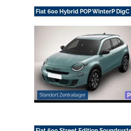
Fiat 600 Hybrid POP WinterP DigC
Standort Zentrallager
Fiat 600 Street Edition Soundsyst