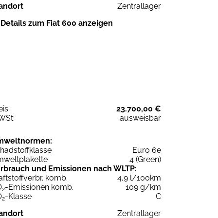
andort
Zentrallager
Details zum Fiat 600 anzeigen
eis:
23.700,00 €
WSt:
ausweisbar
mweltnormen:
hadstoffklasse
Euro 6e
weltplakette
4 (Green)
rbrauch und Emissionen nach WLTP:
aftstoffverbr. komb.
4,9 l/100km
O
-Emissionen komb.
109 g/km
2
O
-Klasse
C
2
andort
Zentrallager