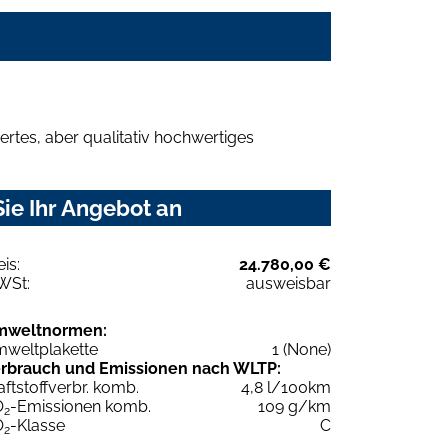
rtes, aber qualitativ hochwertiges
ie Ihr Angebot an
eis:
24.780,00 €
WSt:
ausweisbar
mweltnormen:
weltplakette
1 (None)
rbrauch und Emissionen nach WLTP:
aftstoffverbr. komb.
4,8 l/100km
O
-Emissionen komb.
109 g/km
2
O
-Klasse
C
2