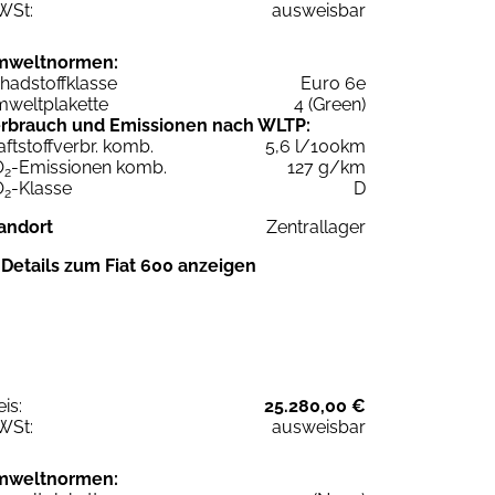
WSt:
ausweisbar
mweltnormen:
hadstoffklasse
Euro 6e
weltplakette
4 (Green)
rbrauch und Emissionen nach WLTP:
aftstoffverbr. komb.
5,6 l/100km
O
-Emissionen komb.
127 g/km
2
O
-Klasse
D
2
andort
Zentrallager
Details zum Fiat 600 anzeigen
eis:
25.280,00 €
WSt:
ausweisbar
mweltnormen: