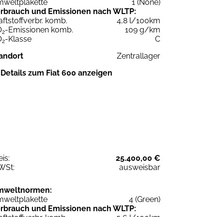
weltplakette
1 (None)
rbrauch und Emissionen nach WLTP:
aftstoffverbr. komb.
4,8 l/100km
O
-Emissionen komb.
109 g/km
2
O
-Klasse
C
2
andort
Zentrallager
Details zum Fiat 600 anzeigen
eis:
25.400,00 €
WSt:
ausweisbar
mweltnormen:
weltplakette
4 (Green)
rbrauch und Emissionen nach WLTP: