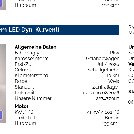
Hubraum
199 cm³
Pr
em LED Dyn. Kurvenli
M
Allgemeine Daten:
U
Fahrzeugtyp
Pkw
Sc
Karosserieform
Geländewagen
Um
Erst-Zul.
Jul / 2026
Ve
Getriebe
Schaltgetriebe
Kr
Kilometerstand
10 km
C
Farbe
Weiß
C
Standort
Zentrallager
St
Lieferzeit
ab ca. 10.08.2026
Unsere Nummer
227477987
Motor:
kW / PS
74 kW / 101 PS
Treibstoff
Benzin
Hubraum
199 cm³