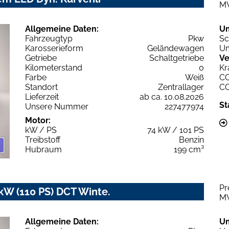
M
Allgemeine Daten:
U
Fahrzeugtyp
Pkw
Sc
Karosserieform
Geländewagen
Um
Getriebe
Schaltgetriebe
Ve
Kilometerstand
0
Kr
Farbe
Weiß
C
Standort
Zentrallager
C
Lieferzeit
ab ca. 10.08.2026
St
Unsere Nummer
227477974
Motor:
kW / PS
74 kW / 101 PS
Treibstoff
Benzin
Hubraum
199 cm³
Pr
 kW (110 PS) DCT Winte.
M
Allgemeine Daten:
U