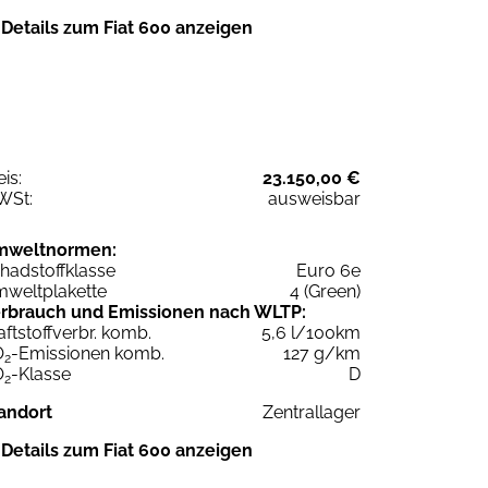
Details zum Fiat 600 anzeigen
eis:
23.150,00 €
WSt:
ausweisbar
mweltnormen:
hadstoffklasse
Euro 6e
weltplakette
4 (Green)
rbrauch und Emissionen nach WLTP:
aftstoffverbr. komb.
5,6 l/100km
O
-Emissionen komb.
127 g/km
2
O
-Klasse
D
2
andort
Zentrallager
Details zum Fiat 600 anzeigen