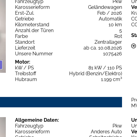
Fahrzeugtyp
Pkw
Um
Karosserieform
Geländewagen
Ve
Erst-Zul.
Feb / 2026
Kr
Getriebe
Automatik
C
Kilometerstand
10 km
C
Anzahl der Türen
5
St
Farbe
Rot
Standort
Zentrallager
Lieferzeit
ab ca. 10.08.2026
Unsere Nummer
1075426
Motor:
kW / PS
81 kW / 110 PS
Treibstoff
Hybrid (Benzin/Elektro)
Hubraum
1.199 cm³
Pr
M
Allgemeine Daten:
U
Fahrzeugtyp
Pkw
Um
Karosserieform
Anderes Auto
Ve