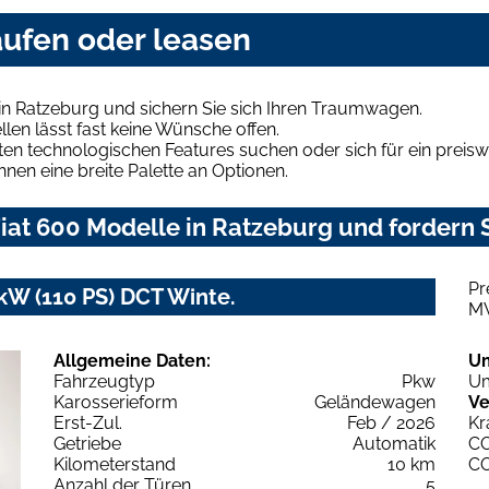
aufen oder leasen
in Ratzeburg und sichern Sie sich Ihren Traumwagen.
len lässt fast keine Wünsche offen.
en technologischen Features suchen oder sich für ein preiswe
hnen eine breite Palette an Optionen.
at 600 Modelle in Ratzeburg und fordern S
Pr
 kW (110 PS) DCT Winte.
M
Allgemeine Daten:
U
Fahrzeugtyp
Pkw
Um
Karosserieform
Geländewagen
Ve
Erst-Zul.
Feb / 2026
Kr
Getriebe
Automatik
C
Kilometerstand
10 km
C
Anzahl der Türen
5