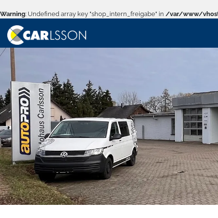
Warning
: Undefined array key "shop_intern_freigabe" in
/var/www/vhost