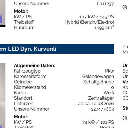
Unsere Nummer
TJ111237
Motor:
kW / PS
107 kW / 145 PS
Treibstoff
Hybrid (Benzin/Elektro)
Hubraum
1.199 cm³
Pr
em LED Dyn. Kurvenli
M
Allgemeine Daten:
U
Fahrzeugtyp
Pkw
Sc
Karosserieform
Geländewagen
Um
Getriebe
Schaltgetriebe
Ve
Kilometerstand
0
Kr
Farbe
Weiß
C
Standort
Zentrallager
C
Lieferzeit
ab ca. 10.08.2026
St
Unsere Nummer
227477663
Motor:
kW / PS
74 kW / 101 PS
Treibstoff
Benzin