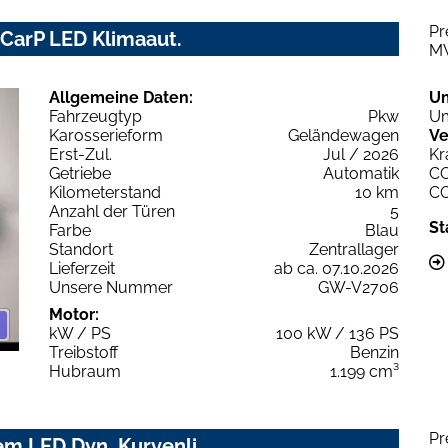
Pr
 CarP LED Klimaaut.
M
Allgemeine Daten:
U
Fahrzeugtyp
Pkw
Um
Karosserieform
Geländewagen
Ve
Erst-Zul.
Jul / 2026
Kr
Getriebe
Automatik
C
Kilometerstand
10 km
C
Anzahl der Türen
5
St
Farbe
Blau
Standort
Zentrallager
Lieferzeit
ab ca. 07.10.2026
Unsere Nummer
GW-V2706
Motor:
kW / PS
100 kW / 136 PS
Treibstoff
Benzin
Hubraum
1.199 cm³
Pr
em LED Dyn. Kurvenli