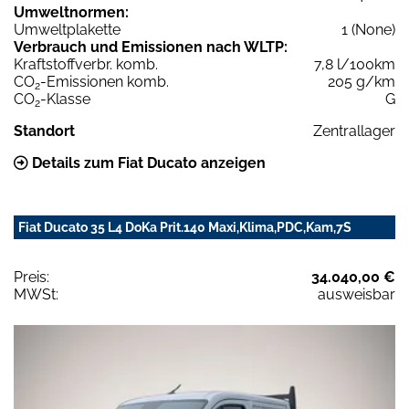
Umweltnormen:
Umweltplakette
1 (None)
Verbrauch und Emissionen nach WLTP:
Kraftstoffverbr. komb.
7,8 l/100km
CO
-Emissionen komb.
205 g/km
2
CO
-Klasse
G
2
Standort
Zentrallager
Details zum Fiat Ducato anzeigen
Fiat Ducato 35 L4 DoKa Prit.140 Maxi,Klima,PDC,Kam,7S
Preis:
34.040,00 €
MWSt:
ausweisbar