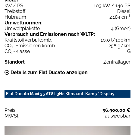
kW / PS
103 kW / 140 PS
Treibstoff
Diesel
Hubraum
2.184 cm³
Umweltnormen:
Umweltplakette
4 (Green)
Verbrauch und Emissionen nach WLTP:
Kraftstoffverbr. komb.
10,0 l/100km
CO
-Emissionen komb.
258 g/km
2
CO
-Klasse
G
2
Standort
Zentrallager
Details zum Fiat Ducato anzeigen
Fiat Ducato Maxi 35 AT8 L3H2 Klimaaut. Kam 7"Display
Preis:
36.900,00 €
MWSt:
ausweisbar