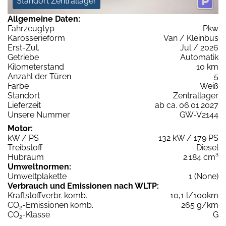
Standort Zentrallager
Allgemeine Daten:
Fahrzeugtyp
Pkw
Karosserieform
Van / Kleinbus
Erst-Zul.
Jul / 2026
Getriebe
Automatik
Kilometerstand
10 km
Anzahl der Türen
5
Farbe
Weiß
Standort
Zentrallager
Lieferzeit
ab ca. 06.01.2027
Unsere Nummer
GW-V2144
Motor:
kW / PS
132 kW / 179 PS
Treibstoff
Diesel
Hubraum
2.184 cm³
Umweltnormen:
Umweltplakette
1 (None)
Verbrauch und Emissionen nach WLTP:
Kraftstoffverbr. komb.
10,1 l/100km
CO
-Emissionen komb.
265 g/km
2
CO
-Klasse
G
2