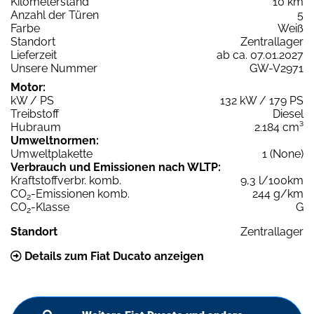
Kilometerstand
10 km
Anzahl der Türen
5
Farbe
Weiß
Standort
Zentrallager
Lieferzeit
ab ca. 07.01.2027
Unsere Nummer
GW-V2971
Motor:
kW / PS
132 kW / 179 PS
Treibstoff
Diesel
Hubraum
2.184 cm³
Umweltnormen:
Umweltplakette
1 (None)
Verbrauch und Emissionen nach WLTP:
Kraftstoffverbr. komb.
9,3 l/100km
CO
-Emissionen komb.
244 g/km
2
CO
-Klasse
G
2
Standort
Zentrallager
Details zum Fiat Ducato anzeigen