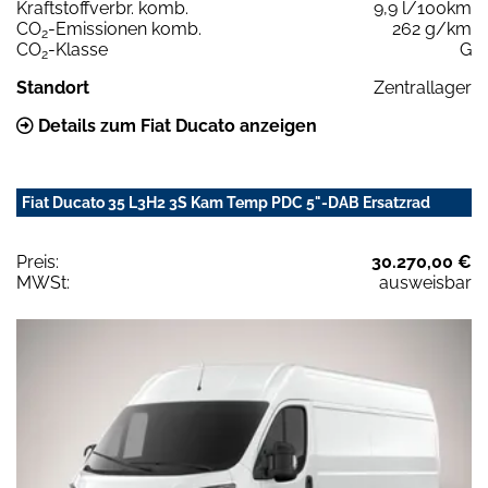
Kraftstoffverbr. komb.
9,9 l/100km
CO
-Emissionen komb.
262 g/km
2
CO
-Klasse
G
2
Standort
Zentrallager
Details zum Fiat Ducato anzeigen
Fiat Ducato 35 L3H2 3S Kam Temp PDC 5"-DAB Ersatzrad
Preis:
30.270,00 €
MWSt:
ausweisbar