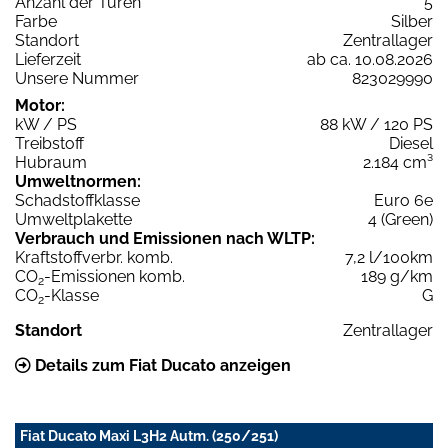
Anzahl der Türen
5
Farbe
Silber
Standort
Zentrallager
Lieferzeit
ab ca. 10.08.2026
Unsere Nummer
823029990
Motor:
kW / PS
88 kW / 120 PS
Treibstoff
Diesel
Hubraum
2.184 cm³
Umweltnormen:
Schadstoffklasse
Euro 6e
Umweltplakette
4 (Green)
Verbrauch und Emissionen nach WLTP:
Kraftstoffverbr. komb.
7,2 l/100km
CO
-Emissionen komb.
189 g/km
2
CO
-Klasse
G
2
Standort
Zentrallager
Details zum Fiat Ducato anzeigen
Fiat Ducato Maxi L3H2 Autm. (250/251)