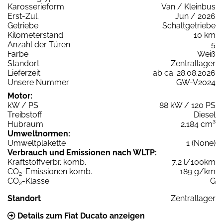
Karosserieform
Van / Kleinbus
Erst-Zul.
Jun / 2026
Getriebe
Schaltgetriebe
Kilometerstand
10 km
Anzahl der Türen
5
Farbe
Weiß
Standort
Zentrallager
Lieferzeit
ab ca. 28.08.2026
Unsere Nummer
GW-V2024
Motor:
kW / PS
88 kW / 120 PS
Treibstoff
Diesel
Hubraum
2.184 cm³
Umweltnormen:
Umweltplakette
1 (None)
Verbrauch und Emissionen nach WLTP:
Kraftstoffverbr. komb.
7,2 l/100km
CO
-Emissionen komb.
189 g/km
2
CO
-Klasse
G
2
Standort
Zentrallager
Details zum Fiat Ducato anzeigen