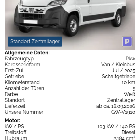
Standort Zentrallager
Allgemeine Daten:
Fahrzeugtyp
Pkw
Karosserieform
Van / Kleinbus
Erst-Zul.
Jul / 2025
Getriebe
Schaltgetriebe
Kilometerstand
10 km
Anzahl der Türen
5
Farbe
Weiß
Standort
Zentrallager
Lieferzeit
ab ca. 18.09.2026
Unsere Nummer
GW-V1910
Motor:
kW / PS
103 kW / 140 PS
Treibstoff
Diesel
Hubraum
2.184 cm³