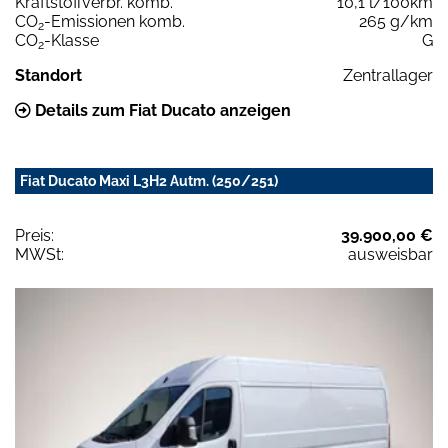
Kraftstoffverbr. komb.
10,1 l/100km
CO
-Emissionen komb.
265 g/km
2
CO
-Klasse
G
2
Standort
Zentrallager
Details zum Fiat Ducato anzeigen
Fiat Ducato Maxi L3H2 Autm. (250/251)
Preis:
39.900,00 €
MWSt:
ausweisbar