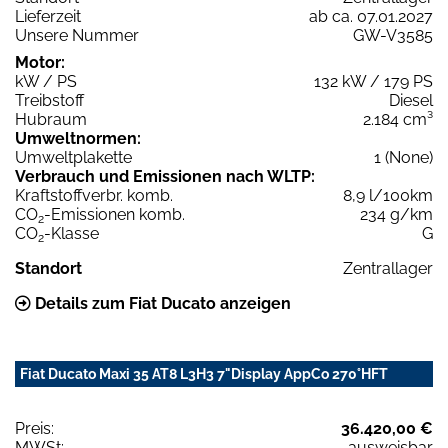
Lieferzeit
ab ca. 07.01.2027
Unsere Nummer
GW-V3585
Motor:
kW / PS
132 kW / 179 PS
Treibstoff
Diesel
Hubraum
2.184 cm³
Umweltnormen:
Umweltplakette
1 (None)
Verbrauch und Emissionen nach WLTP:
Kraftstoffverbr. komb.
8,9 l/100km
CO
-Emissionen komb.
234 g/km
2
CO
-Klasse
G
2
Standort
Zentrallager
Details zum Fiat Ducato anzeigen
Fiat Ducato Maxi 35 AT8 L3H3 7"Display AppCo 270°HFT
Preis:
36.420,00 €
MWSt:
ausweisbar