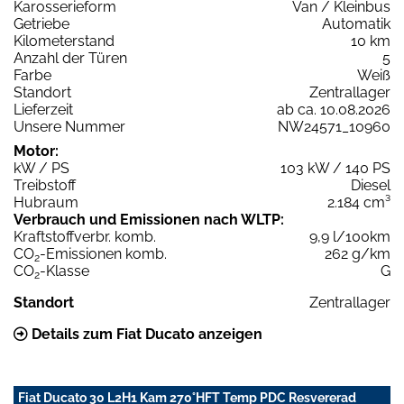
Karosserieform
Van / Kleinbus
Getriebe
Automatik
Kilometerstand
10 km
Anzahl der Türen
5
Farbe
Weiß
Standort
Zentrallager
Lieferzeit
ab ca. 10.08.2026
Unsere Nummer
NW24571_10960
Motor:
kW / PS
103 kW / 140 PS
Treibstoff
Diesel
Hubraum
2.184 cm³
Verbrauch und Emissionen nach WLTP:
Kraftstoffverbr. komb.
9,9 l/100km
CO
-Emissionen komb.
262 g/km
2
CO
-Klasse
G
2
Standort
Zentrallager
Details zum Fiat Ducato anzeigen
Fiat Ducato 30 L2H1 Kam 270°HFT Temp PDC Resvererad