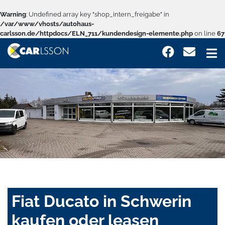
Warning
: Undefined array key "shop_intern_freigabe" in
/var/www/vhosts/autohaus-
carlsson.de/httpdocs/ELN_711/kundendesign-elemente.php
on line
67
Fiat Ducato in Schwerin
kaufen oder leasen