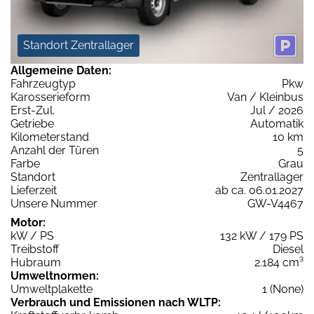
Standort Zentrallager
Allgemeine Daten:
Fahrzeugtyp
Pkw
Karosserieform
Van / Kleinbus
Erst-Zul.
Jul / 2026
Getriebe
Automatik
Kilometerstand
10 km
Anzahl der Türen
5
Farbe
Grau
Standort
Zentrallager
Lieferzeit
ab ca. 06.01.2027
Unsere Nummer
GW-V4467
Motor:
kW / PS
132 kW / 179 PS
Treibstoff
Diesel
Hubraum
2.184 cm³
Umweltnormen:
Umweltplakette
1 (None)
Verbrauch und Emissionen nach WLTP: