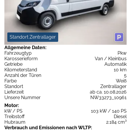
Standort Zentrallager
Allgemeine Daten:
Fahrzeugtyp
Pkw
Karosserieform
Van / Kleinbus
Getriebe
Automatik
Kilometerstand
10 km
Anzahl der Türen
5
Farbe
Weiß
Standort
Zentrallager
Lieferzeit
ab ca. 10.08.2026
Unsere Nummer
NW33273_10961
Motor:
kW / PS
103 kW / 140 PS
Treibstoff
Diesel
Hubraum
2.184 cm³
Verbrauch und Emissionen nach WLTP: