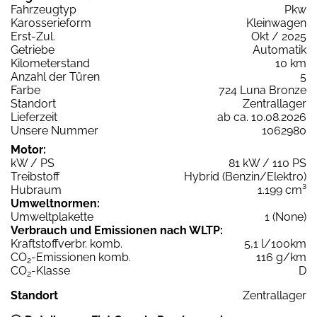
Fahrzeugtyp
Pkw
Karosserieform
Kleinwagen
Erst-Zul.
Okt / 2025
Getriebe
Automatik
Kilometerstand
10 km
Anzahl der Türen
5
Farbe
724 Luna Bronze
Standort
Zentrallager
Lieferzeit
ab ca. 10.08.2026
Unsere Nummer
1062980
Motor:
kW / PS
81 kW / 110 PS
Treibstoff
Hybrid (Benzin/Elektro)
Hubraum
1.199 cm³
Umweltnormen:
Umweltplakette
1 (None)
Verbrauch und Emissionen nach WLTP:
Kraftstoffverbr. komb.
5,1 l/100km
CO
-Emissionen komb.
116 g/km
2
CO
-Klasse
D
2
Standort
Zentrallager