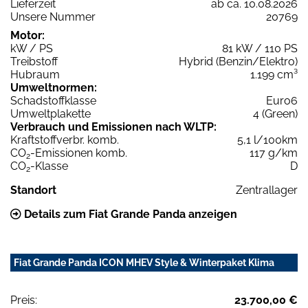
Lieferzeit
ab ca. 10.08.2026
Unsere Nummer
20769
Motor:
kW / PS
81 kW / 110 PS
Treibstoff
Hybrid (Benzin/Elektro)
Hubraum
1.199 cm³
Umweltnormen:
Schadstoffklasse
Euro6
Umweltplakette
4 (Green)
Verbrauch und Emissionen nach WLTP:
Kraftstoffverbr. komb.
5,1 l/100km
CO
-Emissionen komb.
117 g/km
2
CO
-Klasse
D
2
Standort
Zentrallager
Details zum Fiat Grande Panda anzeigen
Fiat Grande Panda ICON MHEV Style & Winterpaket Klima
Preis:
23.700,00 €