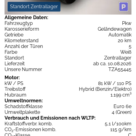
Standort Zentrallager
Allgemeine Daten:
Fahrzeugtyp
Pkw
Karosserieform
Geländewagen
Getriebe
Automatik
Kilometerstand
20 km
Anzahl der Türen
5
Farbe
Weiß
Standort
Zentrallager
Lieferzeit
ab ca. 10.08.2026
Unsere Nummer
TZA55445
Motor:
kW / PS
81 kW / 110 PS
Treibstoff
Hybrid (Benzin/Elektro)
Hubraum
1.199 cm³
Umweltnormen:
Schadstoffklasse
Euro 6e
Umweltplakette
4 (Green)
Verbrauch und Emissionen nach WLTP:
Kraftstoffverbr. komb.
5,1 l/100km
CO
-Emissionen komb.
115 g/km
2
CO
-Klasse
C