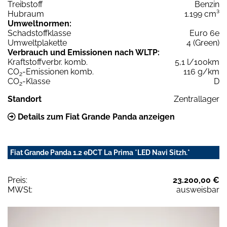
Treibstoff
Benzin
Hubraum
1.199 cm³
Umweltnormen:
Schadstoffklasse
Euro 6e
Umweltplakette
4 (Green)
Verbrauch und Emissionen nach WLTP:
Kraftstoffverbr. komb.
5,1 l/100km
CO
-Emissionen komb.
116 g/km
2
CO
-Klasse
D
2
Standort
Zentrallager
Details zum Fiat Grande Panda anzeigen
Fiat Grande Panda 1.2 eDCT La Prima *LED Navi Sitzh.*
Preis:
23.200,00 €
MWSt:
ausweisbar