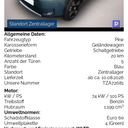
Standort Zentrallager
Allgemeine Daten:
Fahrzeugtyp
Pkw
Karosserieform
Geländewagen
Getriebe
Schaltgetriebe
Kilometerstand
20 km
Anzahl der Türen
5
Farbe
Blau
Standort
Zentrallager
Lieferzeit
ab ca. 10.08.2026
Unsere Nummer
TZA72681
Motor:
kW / PS
74 kW / 101 PS
Treibstoff
Benzin
Hubraum
1.199 cm³
Umweltnormen:
Schadstoffklasse
Euro 6e
Umweltplakette
4 (Green)