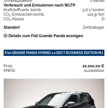
Umweltplakette
1 (None)
Verbrauch und Emissionen nach WLTP:
Kraftstoffverbr. komb.
5,6 l/100km
CO
-Emissionen komb.
129 g/km
2
CO
-Klasse
D
2
Standort
Zentrallager
Details zum Fiat Grande Panda anzeigen
Fiat GRANDE PANDA HYBRID 1.2 EDCT BUSINESS EDITION MJ
Preis:
22.100,00 €
MWSt:
ausweisbar