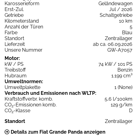
Karosserieform
Geländewagen
Erst-Zul.
Jul / 2026
Getriebe
Schaltgetriebe
Kilometerstand
10 km
Anzahl der Türen
5
Farbe
Blau
Standort
Zentrallager
Lieferzeit
ab ca. 06.09.2026
Unsere Nummer
GW-A7057
Motor:
kW / PS
74 kW / 101 PS
Treibstoff
Benzin
Hubraum
1.199 cm³
Umweltnormen:
Umweltplakette
1 (None)
Verbrauch und Emissionen nach WLTP:
Kraftstoffverbr. komb.
5,6 l/100km
CO
-Emissionen komb.
129 g/km
2
CO
-Klasse
D
2
Standort
Zentrallager
Details zum Fiat Grande Panda anzeigen