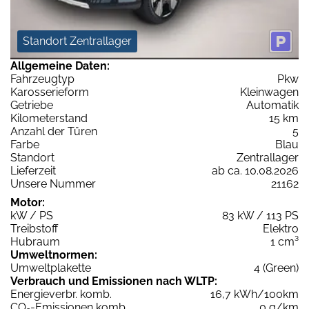
Standort Zentrallager
Allgemeine Daten:
Fahrzeugtyp
Pkw
Karosserieform
Kleinwagen
Getriebe
Automatik
Kilometerstand
15 km
Anzahl der Türen
5
Farbe
Blau
Standort
Zentrallager
Lieferzeit
ab ca. 10.08.2026
Unsere Nummer
21162
Motor:
kW / PS
83 kW / 113 PS
Treibstoff
Elektro
Hubraum
1 cm³
Umweltnormen:
Umweltplakette
4 (Green)
Verbrauch und Emissionen nach WLTP:
Energieverbr. komb.
16,7 kWh/100km
CO
-Emissionen komb.
0 g/km