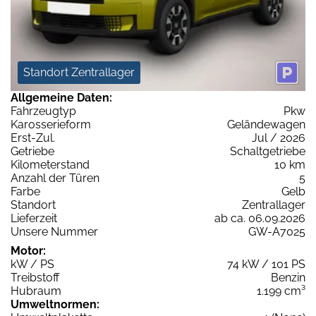
Standort Zentrallager
Allgemeine Daten:
Fahrzeugtyp
Pkw
Karosserieform
Geländewagen
Erst-Zul.
Jul / 2026
Getriebe
Schaltgetriebe
Kilometerstand
10 km
Anzahl der Türen
5
Farbe
Gelb
Standort
Zentrallager
Lieferzeit
ab ca. 06.09.2026
Unsere Nummer
GW-A7025
Motor:
kW / PS
74 kW / 101 PS
Treibstoff
Benzin
Hubraum
1.199 cm³
Umweltnormen: