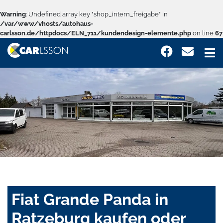
Warning
: Undefined array key "shop_intern_freigabe" in
/var/www/vhosts/autohaus-
carlsson.de/httpdocs/ELN_711/kundendesign-elemente.php
on line
67
Fiat Grande Panda in
Ratzeburg kaufen oder