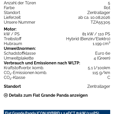
Anzahl der Türen
5
Farbe
Rot
Standort
Zentrallager
Lieferzeit
ab ca. 10.08.2026
Unsere Nummer
TZA55305
Motor:
kW / PS
81 kW / 110 PS
Treibstoff
Hybrid (Benzin/Elektro)
Hubraum
1.199 cm³
Umweltnormen:
Schadstoffklasse
Euro 6e
Umweltplakette
4 (Green)
Verbrauch und Emissionen nach WLTP:
Kraftstoffverbr. komb.
5,1 l/100km
CO
-Emissionen komb.
115 g/km
2
CO
-Klasse
C
2
Standort
Zentrallager
Details zum Fiat Grande Panda anzeigen
Fiat Grande Panda ICON HYBRID 1.2 eDCT 81kW (110PS)