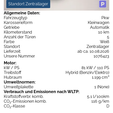
Standort Zentrallager
Allgemeine Daten:
Fahrzeugtyp
Pkw
Karosserieform
Kleinwagen
Getriebe
Automatik
Kilometerstand
10 km
Anzahl der Türen
5
Farbe
Weiß
Standort
Zentrallager
Lieferzeit
ab ca. 10.08.2026
Unsere Nummer
1076423
Motor:
kW / PS
81 kW / 110 PS
Treibstoff
Hybrid (Benzin/Elektro)
Hubraum
1.199 cm³
Umweltnormen:
Umweltplakette
1 (None)
Verbrauch und Emissionen nach WLTP:
Kraftstoffverbr. komb.
5,1 l/100km
CO
-Emissionen komb.
116 g/km
2
CO
-Klasse
D
2