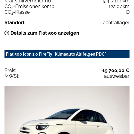
Kraftstoffverbr. komb.
5,4 l/100km
CO
-Emissionen komb.
122 g/km
2
CO
-Klasse
D
2
Standort
Zentrallager
Details zum Fiat 500 anzeigen
Fiat 500 Icon 1.0 FireFly *Klimaauto Alufelgen PDC*
Preis:
19.700,00 €
MWSt:
ausweisbar