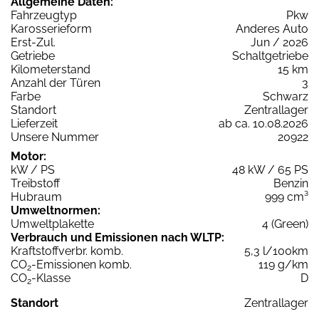
Allgemeine Daten:
Fahrzeugtyp
Pkw
Karosserieform
Anderes Auto
Erst-Zul.
Jun / 2026
Getriebe
Schaltgetriebe
Kilometerstand
15 km
Anzahl der Türen
3
Farbe
Schwarz
Standort
Zentrallager
Lieferzeit
ab ca. 10.08.2026
Unsere Nummer
20922
Motor:
kW / PS
48 kW / 65 PS
Treibstoff
Benzin
Hubraum
999 cm³
Umweltnormen:
Umweltplakette
4 (Green)
Verbrauch und Emissionen nach WLTP:
Kraftstoffverbr. komb.
5,3 l/100km
CO
-Emissionen komb.
119 g/km
2
CO
-Klasse
D
2
Standort
Zentrallager