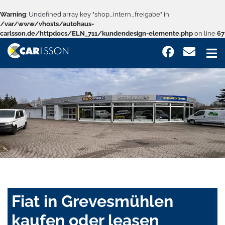
Warning
: Undefined array key "shop_intern_freigabe" in
/var/www/vhosts/autohaus-
carlsson.de/httpdocs/ELN_711/kundendesign-elemente.php
on line
67
Fiat in Grevesmühlen
kaufen oder leasen