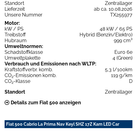
Standort
Zentrallager
Lieferzeit
ab ca. 10.08.2026
Unsere Nummer
TX255977
Motor:
kW / PS
48 kW / 65 PS
Treibstoff
Hybrid (Benzin/Elektro)
Hubraum
999 cm³
Umweltnormen:
Schadstoffklasse
Euro 6e
Umweltplakette
4 (Green)
Verbrauch und Emissionen nach WLTP:
Kraftstoffverbr. komb.
5,3 l/100km
CO
-Emissionen komb.
119 g/km
2
CO
-Klasse
D
2
Standort
Zentrallager
Details zum Fiat 500 anzeigen
Fiat 500 Cabrio La Prima Nav Keyl SHZ 17Z Kam LED Car