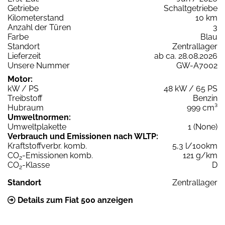
Getriebe
Schaltgetriebe
Kilometerstand
10 km
Anzahl der Türen
3
Farbe
Blau
Standort
Zentrallager
Lieferzeit
ab ca. 28.08.2026
Unsere Nummer
GW-A7002
Motor:
kW / PS
48 kW / 65 PS
Treibstoff
Benzin
Hubraum
999 cm³
Umweltnormen:
Umweltplakette
1 (None)
Verbrauch und Emissionen nach WLTP:
Kraftstoffverbr. komb.
5,3 l/100km
CO
-Emissionen komb.
121 g/km
2
CO
-Klasse
D
2
Standort
Zentrallager
Details zum Fiat 500 anzeigen