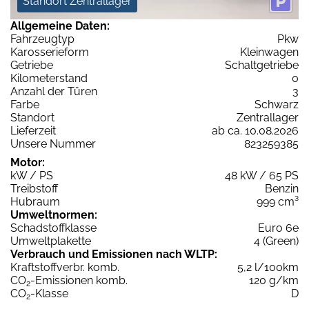
Standort Zentrallager
Allgemeine Daten:
Fahrzeugtyp
Pkw
Karosserieform
Kleinwagen
Getriebe
Schaltgetriebe
Kilometerstand
0
Anzahl der Türen
3
Farbe
Schwarz
Standort
Zentrallager
Lieferzeit
ab ca. 10.08.2026
Unsere Nummer
823259385
Motor:
kW / PS
48 kW / 65 PS
Treibstoff
Benzin
Hubraum
999 cm³
Umweltnormen:
Schadstoffklasse
Euro 6e
Umweltplakette
4 (Green)
Verbrauch und Emissionen nach WLTP:
Kraftstoffverbr. komb.
5,2 l/100km
CO
-Emissionen komb.
120 g/km
2
CO
-Klasse
D
2