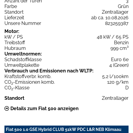
Anzahl der Türen
3
Farbe
Grün
Standort
Zentrallager
Lieferzeit
ab ca. 10.08.2026
Unsere Nummer
823259387
Motor:
kW / PS
48 kW / 65 PS
Treibstoff
Benzin
Hubraum
999 cm³
Umweltnormen:
Schadstoffklasse
Euro 6e
Umweltplakette
4 (Green)
Verbrauch und Emissionen nach WLTP:
Kraftstoffverbr. komb.
5,2 l/100km
CO
-Emissionen komb.
120 g/km
2
CO
-Klasse
D
2
Standort
Zentrallager
Details zum Fiat 500 anzeigen
Fiat 500 1.0 GSE Hybrid CLUB 51kW PDC L&R NEB Klimaau