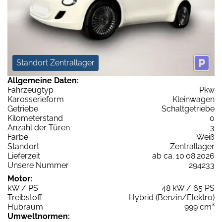
Standort Zentrallager
Allgemeine Daten:
Fahrzeugtyp
Pkw
Karosserieform
Kleinwagen
Getriebe
Schaltgetriebe
Kilometerstand
0
Anzahl der Türen
3
Farbe
Weiß
Standort
Zentrallager
Lieferzeit
ab ca. 10.08.2026
Unsere Nummer
294233
Motor:
kW / PS
48 kW / 65 PS
Treibstoff
Hybrid (Benzin/Elektro)
Hubraum
999 cm³
Umweltnormen: