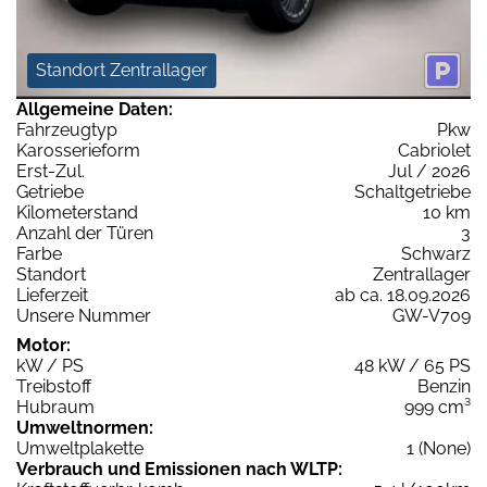
Standort Zentrallager
Allgemeine Daten:
Fahrzeugtyp
Pkw
Karosserieform
Cabriolet
Erst-Zul.
Jul / 2026
Getriebe
Schaltgetriebe
Kilometerstand
10 km
Anzahl der Türen
3
Farbe
Schwarz
Standort
Zentrallager
Lieferzeit
ab ca. 18.09.2026
Unsere Nummer
GW-V709
Motor:
kW / PS
48 kW / 65 PS
Treibstoff
Benzin
Hubraum
999 cm³
Umweltnormen:
Umweltplakette
1 (None)
Verbrauch und Emissionen nach WLTP: