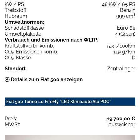
kW / PS
48 kW / 65 PS
Treibstoff
Benzin
Hubraum
999 cm³
Umweltnormen:
Schadstoffklasse
Euro 6e
Umweltplakette
4 (Green)
Verbrauch und Emissionen nach WLTP:
Kraftstoffverbr. komb.
5,3 l/100km
CO
-Emissionen komb.
119 g/km
2
CO
-Klasse
D
2
Standort
Zentrallager
Details zum Fiat 500 anzeigen
Fiat 500 Torino 1.0 FireFly *LED Klimaauto Alu PDC*
Preis:
19.700,00 €
MWSt:
ausweisbar