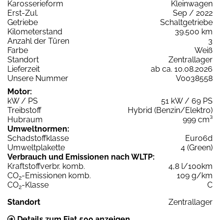
Karosserieform
Kleinwagen
Erst-Zul.
Sep / 2022
Getriebe
Schaltgetriebe
Kilometerstand
39.500 km
Anzahl der Türen
3
Farbe
Weiß
Standort
Zentrallager
Lieferzeit
ab ca. 10.08.2026
Unsere Nummer
V0038558
Motor:
kW / PS
51 kW / 69 PS
Treibstoff
Hybrid (Benzin/Elektro)
Hubraum
999 cm³
Umweltnormen:
Schadstoffklasse
Euro6d
Umweltplakette
4 (Green)
Verbrauch und Emissionen nach WLTP:
Kraftstoffverbr. komb.
4,8 l/100km
CO
-Emissionen komb.
109 g/km
2
CO
-Klasse
C
2
Standort
Zentrallager
Details zum Fiat 500 anzeigen