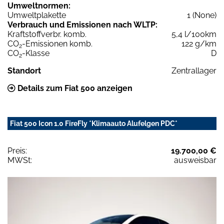
Umweltnormen:
Umweltplakette
1 (None)
Verbrauch und Emissionen nach WLTP:
Kraftstoffverbr. komb.
5,4 l/100km
CO
-Emissionen komb.
122 g/km
2
CO
-Klasse
D
2
Standort
Zentrallager
Details zum Fiat 500 anzeigen
Fiat 500 Icon 1.0 FireFly *Klimaauto Alufelgen PDC*
Preis:
19.700,00 €
MWSt:
ausweisbar