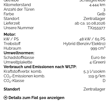
Getriebe
Schaltgetriebe
Kilometerstand
4.444 km
Anzahl der Türen
3
Farbe
Gelb
Standort
Zentrallager
Lieferzeit
ab ca. 10.08.2026
Unsere Nummer
TX255977
Motor:
kW / PS
48 kW / 65 PS
Treibstoff
Hybrid (Benzin/Elektro)
Hubraum
999 cm³
Umweltnormen:
Schadstoffklasse
Euro 6e
Umweltplakette
4 (Green)
Verbrauch und Emissionen nach WLTP:
Kraftstoffverbr. komb.
5,3 l/100km
CO
-Emissionen komb.
119 g/km
2
CO
-Klasse
D
2
Standort
Zentrallager
Details zum Fiat 500 anzeigen