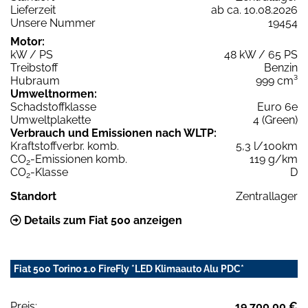
Lieferzeit
ab ca. 10.08.2026
Unsere Nummer
19454
Motor:
kW / PS
48 kW / 65 PS
Treibstoff
Benzin
Hubraum
999 cm³
Umweltnormen:
Schadstoffklasse
Euro 6e
Umweltplakette
4 (Green)
Verbrauch und Emissionen nach WLTP:
Kraftstoffverbr. komb.
5,3 l/100km
CO
-Emissionen komb.
119 g/km
2
CO
-Klasse
D
2
Standort
Zentrallager
Details zum Fiat 500 anzeigen
Fiat 500 Torino 1.0 FireFly *LED Klimaauto Alu PDC*
Preis:
19.700,00 €