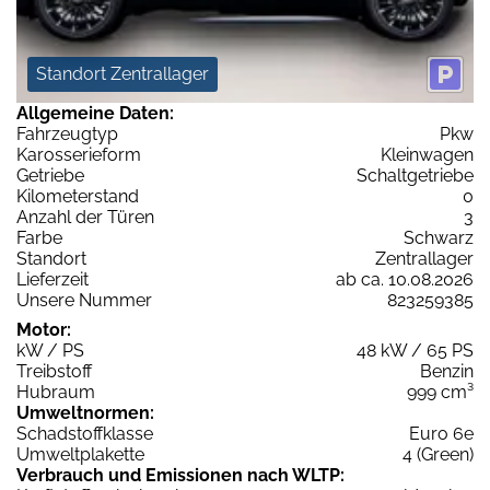
Standort Zentrallager
Allgemeine Daten:
Fahrzeugtyp
Pkw
Karosserieform
Kleinwagen
Getriebe
Schaltgetriebe
Kilometerstand
0
Anzahl der Türen
3
Farbe
Schwarz
Standort
Zentrallager
Lieferzeit
ab ca. 10.08.2026
Unsere Nummer
823259385
Motor:
kW / PS
48 kW / 65 PS
Treibstoff
Benzin
Hubraum
999 cm³
Umweltnormen:
Schadstoffklasse
Euro 6e
Umweltplakette
4 (Green)
Verbrauch und Emissionen nach WLTP: