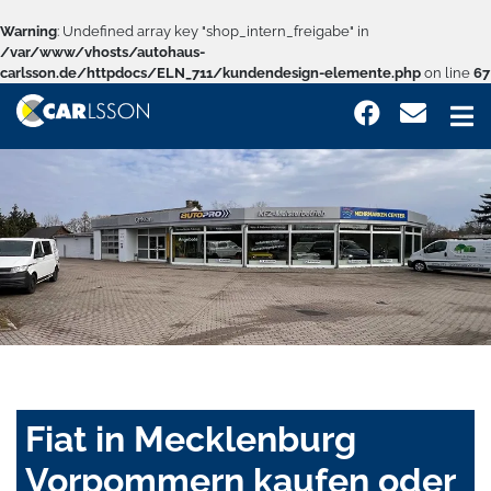
Warning
: Undefined array key "shop_intern_freigabe" in
/var/www/vhosts/autohaus-
carlsson.de/httpdocs/ELN_711/kundendesign-elemente.php
on line
67
Fiat in Mecklenburg
Vorpommern kaufen oder