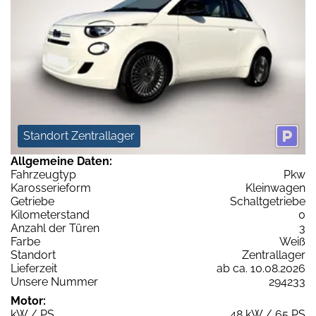
Standort Zentrallager
Allgemeine Daten:
Fahrzeugtyp
Pkw
Karosserieform
Kleinwagen
Getriebe
Schaltgetriebe
Kilometerstand
0
Anzahl der Türen
3
Farbe
Weiß
Standort
Zentrallager
Lieferzeit
ab ca. 10.08.2026
Unsere Nummer
294233
Motor:
kW / PS
48 kW / 65 PS