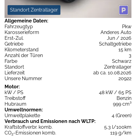
Standort Zentrallager
Allgemeine Daten:
Fahrzeugtyp
Pkw
Karosserieform
Anderes Auto
Erst-Zul.
Jun / 2026
Getriebe
Schaltgetriebe
Kilometerstand
15 km
Anzahl der Türen
3
Farbe
Schwarz
Standort
Zentrallager
Lieferzeit
ab ca. 10.08.2026
Unsere Nummer
20922
Motor:
kW / PS
48 kW / 65 PS
Treibstoff
Benzin
Hubraum
999 cm³
Umweltnormen:
Umweltplakette
4 (Green)
Verbrauch und Emissionen nach WLTP:
Kraftstoffverbr. komb.
5,3 l/100km
CO
-Emissionen komb.
119 g/km
2