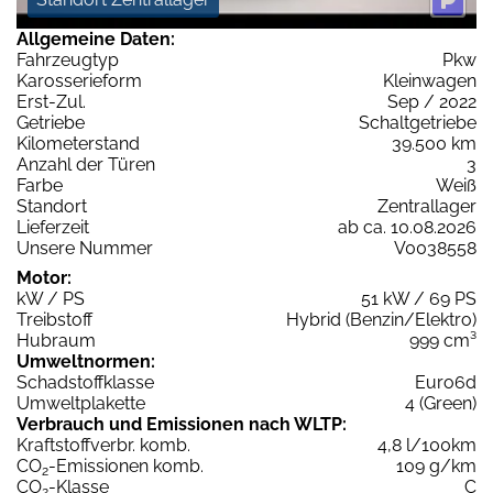
Allgemeine Daten:
Fahrzeugtyp
Pkw
Karosserieform
Kleinwagen
Erst-Zul.
Sep / 2022
Getriebe
Schaltgetriebe
Kilometerstand
39.500 km
Anzahl der Türen
3
Farbe
Weiß
Standort
Zentrallager
Lieferzeit
ab ca. 10.08.2026
Unsere Nummer
V0038558
Motor:
kW / PS
51 kW / 69 PS
Treibstoff
Hybrid (Benzin/Elektro)
Hubraum
999 cm³
Umweltnormen:
Schadstoffklasse
Euro6d
Umweltplakette
4 (Green)
Verbrauch und Emissionen nach WLTP:
Kraftstoffverbr. komb.
4,8 l/100km
CO
-Emissionen komb.
109 g/km
2
CO
-Klasse
C
2