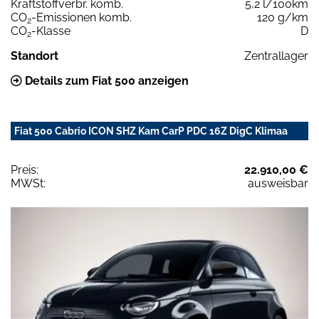
Kraftstoffverbr. komb.
5,2 l/100km
CO
-Emissionen komb.
120 g/km
2
CO
-Klasse
D
2
Standort
Zentrallager
Details zum Fiat 500 anzeigen
Fiat 500 Cabrio ICON SHZ Kam CarP PDC 16Z DigC Klimaa
Preis:
22.910,00 €
MWSt:
ausweisbar