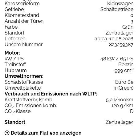
Karosserieform
Kleinwagen
Getriebe
Schaltgetriebe
Kilometerstand
0
Anzahl der Türen
3
Farbe
Grün
Standort
Zentrallager
Lieferzeit
ab ca. 10.08.2026
Unsere Nummer
823259387
Motor:
kW / PS
48 kW / 65 PS
Treibstoff
Benzin
Hubraum
999 cm³
Umweltnormen:
Schadstoffklasse
Euro 6e
Umweltplakette
4 (Green)
Verbrauch und Emissionen nach WLTP:
Kraftstoffverbr. komb.
5,2 l/100km
CO
-Emissionen komb.
120 g/km
2
CO
-Klasse
D
2
Standort
Zentrallager
Details zum Fiat 500 anzeigen