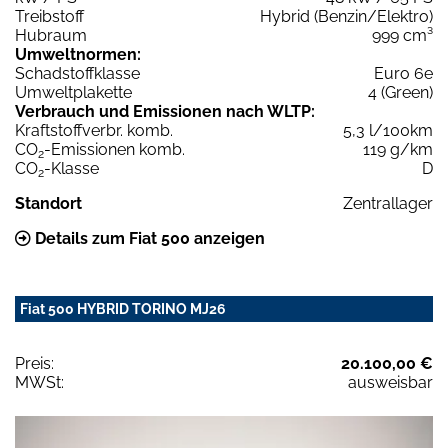
Treibstoff
Hybrid (Benzin/Elektro)
Hubraum
999 cm³
Umweltnormen:
Schadstoffklasse
Euro 6e
Umweltplakette
4 (Green)
Verbrauch und Emissionen nach WLTP:
Kraftstoffverbr. komb.
5,3 l/100km
CO
-Emissionen komb.
119 g/km
2
CO
-Klasse
D
2
Standort
Zentrallager
Details zum Fiat 500 anzeigen
Fiat 500 HYBRID TORINO MJ26
Preis:
20.100,00 €
MWSt:
ausweisbar