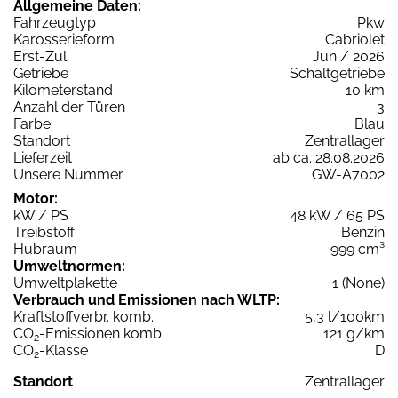
Allgemeine Daten:
Fahrzeugtyp
Pkw
Karosserieform
Cabriolet
Erst-Zul.
Jun / 2026
Getriebe
Schaltgetriebe
Kilometerstand
10 km
Anzahl der Türen
3
Farbe
Blau
Standort
Zentrallager
Lieferzeit
ab ca. 28.08.2026
Unsere Nummer
GW-A7002
Motor:
kW / PS
48 kW / 65 PS
Treibstoff
Benzin
Hubraum
999 cm³
Umweltnormen:
Umweltplakette
1 (None)
Verbrauch und Emissionen nach WLTP:
Kraftstoffverbr. komb.
5,3 l/100km
CO
-Emissionen komb.
121 g/km
2
CO
-Klasse
D
2
Standort
Zentrallager