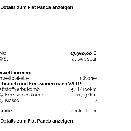
Details zum Fiat Panda anzeigen
eis:
17.960,00 €
WSt:
ausweisbar
mweltnormen:
weltplakette
1 (None)
rbrauch und Emissionen nach WLTP:
aftstoffverbr. komb.
5,1 l/100km
O
-Emissionen komb.
117 g/km
2
O
-Klasse
D
2
andort
Zentrallager
Details zum Fiat Panda anzeigen