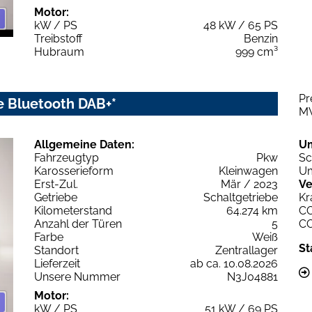
Motor:
kW / PS
48 kW / 65 PS
Treibstoff
Benzin
Hubraum
999 cm³
Pr
e Bluetooth DAB+*
M
Allgemeine Daten:
U
Fahrzeugtyp
Pkw
Sc
Karosserieform
Kleinwagen
Um
Erst-Zul.
Mär / 2023
Ve
Getriebe
Schaltgetriebe
Kr
Kilometerstand
64.274 km
C
Anzahl der Türen
5
C
Farbe
Weiß
St
Standort
Zentrallager
Lieferzeit
ab ca. 10.08.2026
Unsere Nummer
N3J04881
Motor:
kW / PS
51 kW / 69 PS