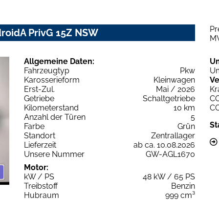
Pr
droidA PrivG 15Z NSW
M
Allgemeine Daten:
U
Fahrzeugtyp
Pkw
Um
Karosserieform
Kleinwagen
Ve
Erst-Zul.
Mai / 2026
Kr
Getriebe
Schaltgetriebe
C
Kilometerstand
10 km
C
Anzahl der Türen
5
St
Farbe
Grün
Standort
Zentrallager
Lieferzeit
ab ca. 10.08.2026
Unsere Nummer
GW-AGL1670
Motor:
kW / PS
48 kW / 65 PS
Treibstoff
Benzin
Hubraum
999 cm³