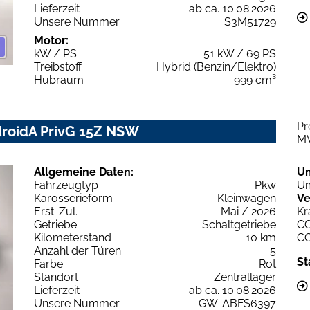
Lieferzeit
ab ca. 10.08.2026
Unsere Nummer
S3M51729
Motor:
kW / PS
51 kW / 69 PS
Treibstoff
Hybrid (Benzin/Elektro)
Hubraum
999 cm³
Pr
droidA PrivG 15Z NSW
M
Allgemeine Daten:
U
Fahrzeugtyp
Pkw
Um
Karosserieform
Kleinwagen
Ve
Erst-Zul.
Mai / 2026
Kr
Getriebe
Schaltgetriebe
C
Kilometerstand
10 km
C
Anzahl der Türen
5
St
Farbe
Rot
Standort
Zentrallager
Lieferzeit
ab ca. 10.08.2026
Unsere Nummer
GW-ABFS6397