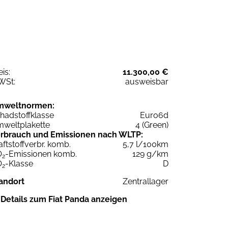
eis:
11.300,00 €
WSt:
ausweisbar
mweltnormen:
hadstoffklasse
Euro6d
weltplakette
4 (Green)
rbrauch und Emissionen nach WLTP:
aftstoffverbr. komb.
5,7 l/100km
O
-Emissionen komb.
129 g/km
2
O
-Klasse
D
2
andort
Zentrallager
Details zum Fiat Panda anzeigen