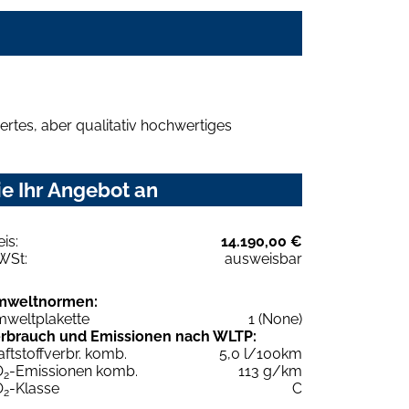
rtes, aber qualitativ hochwertiges
e Ihr Angebot an
eis:
14.190,00 €
WSt:
ausweisbar
mweltnormen:
weltplakette
1 (None)
rbrauch und Emissionen nach WLTP:
aftstoffverbr. komb.
5,0 l/100km
O
-Emissionen komb.
113 g/km
2
O
-Klasse
C
2