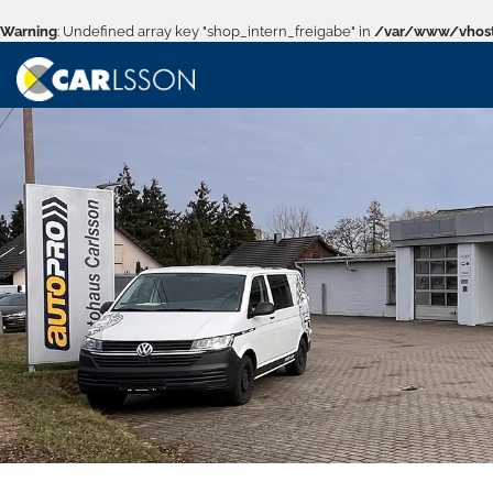
Warning
: Undefined array key "shop_intern_freigabe" in
/var/www/vhost