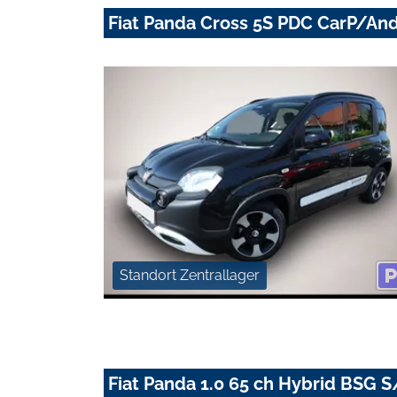
Fiat Panda Cross 5S PDC CarP/An
Standort Zentrallager
Fiat Panda 1.0 65 ch Hybrid BSG S