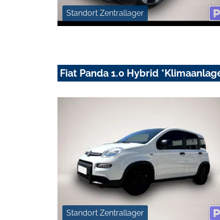
Standort Zentrallager
Fiat Panda 1.0 Hybrid *Klimaanlag
Standort Zentrallager