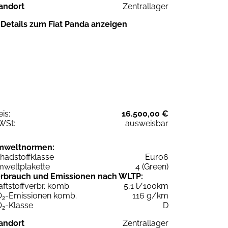
andort
Zentrallager
Details zum Fiat Panda anzeigen
eis:
16.500,00 €
WSt:
ausweisbar
mweltnormen:
hadstoffklasse
Euro6
weltplakette
4 (Green)
rbrauch und Emissionen nach WLTP:
aftstoffverbr. komb.
5,1 l/100km
O
-Emissionen komb.
116 g/km
2
O
-Klasse
D
2
andort
Zentrallager