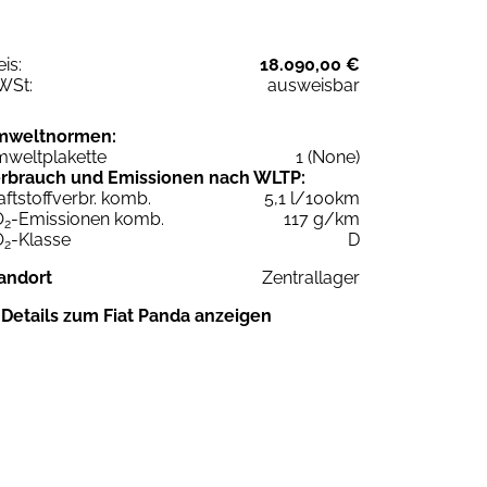
eis:
18.090,00 €
WSt:
ausweisbar
mweltnormen:
weltplakette
1 (None)
rbrauch und Emissionen nach WLTP:
aftstoffverbr. komb.
5,1 l/100km
O
-Emissionen komb.
117 g/km
2
O
-Klasse
D
2
andort
Zentrallager
Details zum Fiat Panda anzeigen