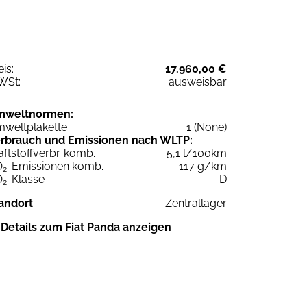
eis:
17.960,00 €
WSt:
ausweisbar
mweltnormen:
weltplakette
1 (None)
rbrauch und Emissionen nach WLTP:
aftstoffverbr. komb.
5,1 l/100km
O
-Emissionen komb.
117 g/km
2
O
-Klasse
D
2
andort
Zentrallager
Details zum Fiat Panda anzeigen