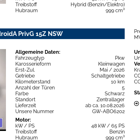
Treibstoff
Hybrid (Benzin/Elektro)
Hubraum
999 cm³
Pr
droidA PrivG 15Z NSW
M
Allgemeine Daten:
U
Fahrzeugtyp
Pkw
Um
Karosserieform
Kleinwagen
Ve
Erst-Zul.
Mai / 2026
Kr
Getriebe
Schaltgetriebe
C
Kilometerstand
10 km
C
Anzahl der Türen
5
St
Farbe
Schwarz
Standort
Zentrallager
Lieferzeit
ab ca. 10.08.2026
Unsere Nummer
GW-ABO6202
Motor:
kW / PS
48 kW / 65 PS
Treibstoff
Benzin
Hubraum
999 cm³