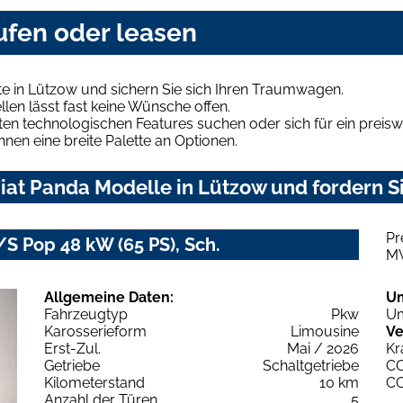
ufen oder leasen
e in Lützow und sichern Sie sich Ihren Traumwagen.
len lässt fast keine Wünsche offen.
en technologischen Features suchen oder sich für ein preiswe
hnen eine breite Palette an Optionen.
iat Panda Modelle in Lützow und fordern Si
Pr
/S Pop 48 kW (65 PS), Sch.
M
Allgemeine Daten:
U
Fahrzeugtyp
Pkw
Um
Karosserieform
Limousine
Ve
Erst-Zul.
Mai / 2026
Kr
Getriebe
Schaltgetriebe
C
Kilometerstand
10 km
C
Anzahl der Türen
5