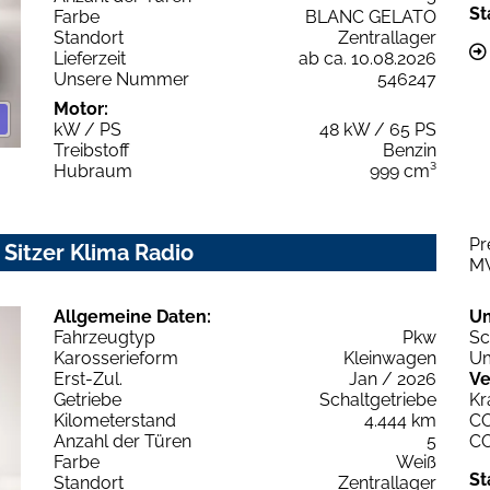
St
Farbe
BLANC GELATO
Standort
Zentrallager
Lieferzeit
ab ca. 10.08.2026
Unsere Nummer
546247
Motor:
kW / PS
48 kW / 65 PS
Treibstoff
Benzin
Hubraum
999 cm³
Pr
 Sitzer Klima Radio
M
Allgemeine Daten:
U
Fahrzeugtyp
Pkw
Sc
Karosserieform
Kleinwagen
Um
Erst-Zul.
Jan / 2026
Ve
Getriebe
Schaltgetriebe
Kr
Kilometerstand
4.444 km
C
Anzahl der Türen
5
C
Farbe
Weiß
St
Standort
Zentrallager