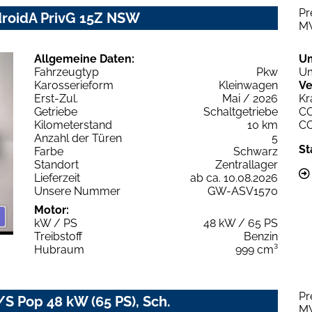
Pr
droidA PrivG 15Z NSW
M
Allgemeine Daten:
U
Fahrzeugtyp
Pkw
Um
Karosserieform
Kleinwagen
Ve
Erst-Zul.
Mai / 2026
Kr
Getriebe
Schaltgetriebe
C
Kilometerstand
10 km
C
Anzahl der Türen
5
St
Farbe
Schwarz
Standort
Zentrallager
Lieferzeit
ab ca. 10.08.2026
Unsere Nummer
GW-ASV1570
Motor:
kW / PS
48 kW / 65 PS
Treibstoff
Benzin
Hubraum
999 cm³
Pr
/S Pop 48 kW (65 PS), Sch.
M