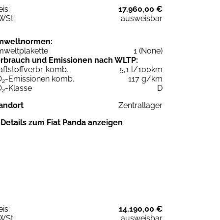
eis:
17.960,00 €
WSt:
ausweisbar
mweltnormen:
weltplakette
1 (None)
rbrauch und Emissionen nach WLTP:
aftstoffverbr. komb.
5,1 l/100km
O
-Emissionen komb.
117 g/km
2
O
-Klasse
D
2
andort
Zentrallager
Details zum Fiat Panda anzeigen
eis:
14.190,00 €
WSt:
ausweisbar