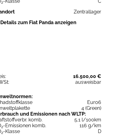
O
-Klasse
C
2
andort
Zentrallager
Details zum Fiat Panda anzeigen
eis:
16.500,00 €
WSt:
ausweisbar
mweltnormen:
hadstoffklasse
Euro6
weltplakette
4 (Green)
rbrauch und Emissionen nach WLTP:
aftstoffverbr. komb.
5,1 l/100km
O
-Emissionen komb.
116 g/km
2
O
-Klasse
D
2