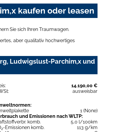
m,x kaufen oder leasen
ern Sie sich Ihren Traumwagen.
rtes, aber qualitativ hochwertiges
rg, Ludwigslust-Parchim,x und
eis:
14.190,00 €
WSt:
ausweisbar
mweltnormen:
weltplakette
1 (None)
rbrauch und Emissionen nach WLTP:
aftstoffverbr. komb.
5,0 l/100km
O
-Emissionen komb.
113 g/km
2