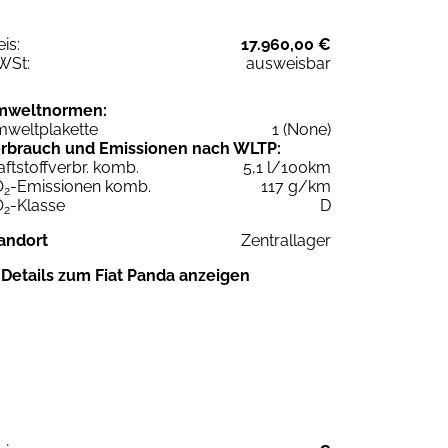
eis:
17.960,00 €
WSt:
ausweisbar
mweltnormen:
weltplakette
1 (None)
rbrauch und Emissionen nach WLTP:
aftstoffverbr. komb.
5,1 l/100km
O
-Emissionen komb.
117 g/km
2
O
-Klasse
D
2
andort
Zentrallager
Details zum Fiat Panda anzeigen