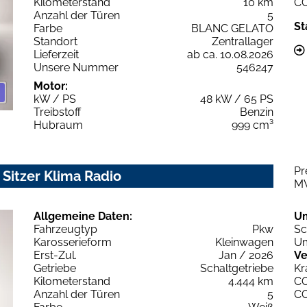
Kilometerstand
10 km
C
Anzahl der Türen
5
St
Farbe
BLANC GELATO
Standort
Zentrallager
Lieferzeit
ab ca. 10.08.2026
Unsere Nummer
546247
Motor:
kW / PS
48 kW / 65 PS
Treibstoff
Benzin
Hubraum
999 cm³
Pr
 Sitzer Klima Radio
M
Allgemeine Daten:
U
Fahrzeugtyp
Pkw
Sc
Karosserieform
Kleinwagen
Um
Erst-Zul.
Jan / 2026
Ve
Getriebe
Schaltgetriebe
Kr
Kilometerstand
4.444 km
C
Anzahl der Türen
5
C