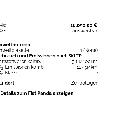
eis:
18.090,00 €
WSt:
ausweisbar
mweltnormen:
weltplakette
1 (None)
rbrauch und Emissionen nach WLTP:
aftstoffverbr. komb.
5,1 l/100km
O
-Emissionen komb.
117 g/km
2
O
-Klasse
D
2
andort
Zentrallager
Details zum Fiat Panda anzeigen