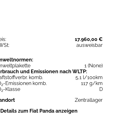
eis:
17.960,00 €
WSt:
ausweisbar
mweltnormen:
weltplakette
1 (None)
rbrauch und Emissionen nach WLTP:
aftstoffverbr. komb.
5,1 l/100km
O
-Emissionen komb.
117 g/km
2
O
-Klasse
D
2
andort
Zentrallager
Details zum Fiat Panda anzeigen