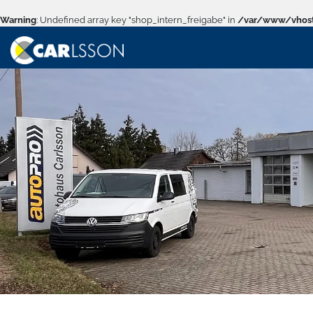
Warning
: Undefined array key "shop_intern_freigabe" in
/var/www/vhost