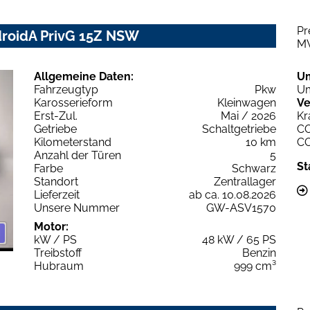
Pr
droidA PrivG 15Z NSW
M
Allgemeine Daten:
U
Fahrzeugtyp
Pkw
Um
Karosserieform
Kleinwagen
Ve
Erst-Zul.
Mai / 2026
Kr
Getriebe
Schaltgetriebe
C
Kilometerstand
10 km
C
Anzahl der Türen
5
St
Farbe
Schwarz
Standort
Zentrallager
Lieferzeit
ab ca. 10.08.2026
Unsere Nummer
GW-ASV1570
Motor:
kW / PS
48 kW / 65 PS
Treibstoff
Benzin
Hubraum
999 cm³