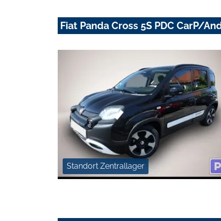
Fiat Panda Cross 5S PDC CarP/An
Standort Zentrallager