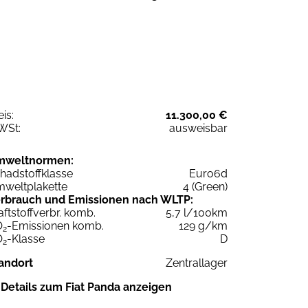
eis:
11.300,00 €
WSt:
ausweisbar
mweltnormen:
hadstoffklasse
Euro6d
weltplakette
4 (Green)
rbrauch und Emissionen nach WLTP:
aftstoffverbr. komb.
5,7 l/100km
O
-Emissionen komb.
129 g/km
2
O
-Klasse
D
2
andort
Zentrallager
Details zum Fiat Panda anzeigen