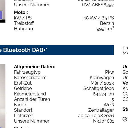
Unsere Nummer
GW-ABFS6397
Motor:
kW / PS
48 kW / 65 PS
Treibstoff
Benzin
Hubraum
999 cm³
Pr
e Bluetooth DAB+*
M
Allgemeine Daten:
U
Fahrzeugtyp
Pkw
Sc
Karosserieform
Kleinwagen
Um
Erst-Zul.
Mär / 2023
Ve
Getriebe
Schaltgetriebe
Kr
Kilometerstand
64.274 km
C
Anzahl der Türen
5
C
Farbe
Weiß
St
Standort
Zentrallager
Lieferzeit
ab ca. 10.08.2026
Unsere Nummer
N3J04881