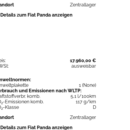
andort
Zentrallager
Details zum Fiat Panda anzeigen
eis:
17.960,00 €
WSt:
ausweisbar
mweltnormen:
weltplakette
1 (None)
rbrauch und Emissionen nach WLTP:
aftstoffverbr. komb.
5,1 l/100km
O
-Emissionen komb.
117 g/km
2
O
-Klasse
D
2
andort
Zentrallager
Details zum Fiat Panda anzeigen