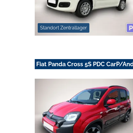
Standort Zentrallager
Fiat Panda Cross 5S PDC CarP/An