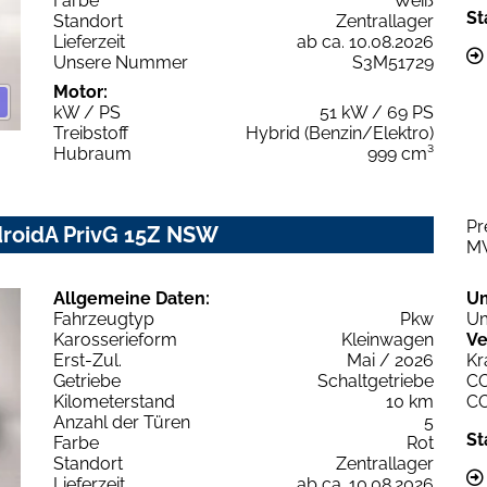
Farbe
Weiß
St
Standort
Zentrallager
Lieferzeit
ab ca. 10.08.2026
Unsere Nummer
S3M51729
Motor:
kW / PS
51 kW / 69 PS
Treibstoff
Hybrid (Benzin/Elektro)
Hubraum
999 cm³
Pr
droidA PrivG 15Z NSW
M
Allgemeine Daten:
U
Fahrzeugtyp
Pkw
Um
Karosserieform
Kleinwagen
Ve
Erst-Zul.
Mai / 2026
Kr
Getriebe
Schaltgetriebe
C
Kilometerstand
10 km
C
Anzahl der Türen
5
St
Farbe
Rot
Standort
Zentrallager
Lieferzeit
ab ca. 10.08.2026