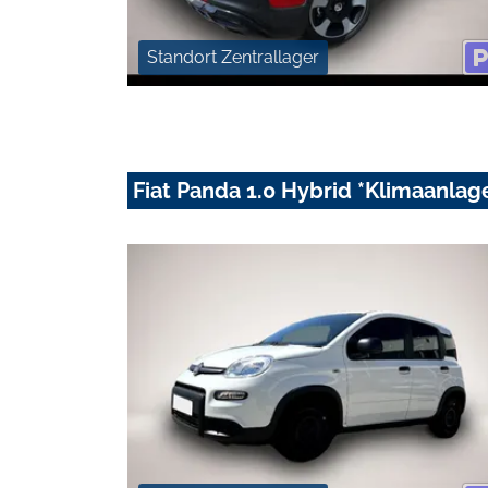
Standort Zentrallager
Fiat Panda 1.0 Hybrid *Klimaanlag