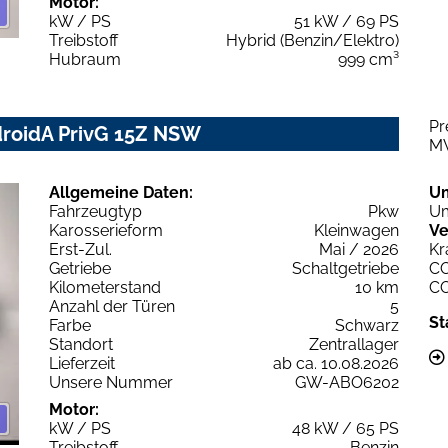
Motor:
kW / PS
51 kW / 69 PS
Treibstoff
Hybrid (Benzin/Elektro)
Hubraum
999 cm³
Pr
droidA PrivG 15Z NSW
M
Allgemeine Daten:
U
Fahrzeugtyp
Pkw
Um
Karosserieform
Kleinwagen
Ve
Erst-Zul.
Mai / 2026
Kr
Getriebe
Schaltgetriebe
C
Kilometerstand
10 km
C
Anzahl der Türen
5
St
Farbe
Schwarz
Standort
Zentrallager
Lieferzeit
ab ca. 10.08.2026
Unsere Nummer
GW-ABO6202
Motor:
kW / PS
48 kW / 65 PS
Treibstoff
Benzin