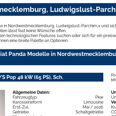
mecklemburg, Ludwigslust-Parchi
te in Nordwestmecklemburg, Ludwigslust-Parchim,x und sich
len lässt fast keine Wünsche offen.
en technologischen Features suchen oder sich für ein preiswe
hnen eine breite Palette an Optionen.
Fiat Panda Modelle in Nordwestmecklembu
Pr
/S Pop 48 kW (65 PS), Sch.
M
Allgemeine Daten:
U
Fahrzeugtyp
Pkw
Um
Karosserieform
Limousine
Ve
Erst-Zul.
Mai / 2026
Kr
Getriebe
Schaltgetriebe
C