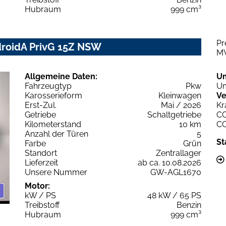
Hubraum
999 cm³
Pr
droidA PrivG 15Z NSW
M
Allgemeine Daten:
U
Fahrzeugtyp
Pkw
Um
Karosserieform
Kleinwagen
Ve
Erst-Zul.
Mai / 2026
Kr
Getriebe
Schaltgetriebe
C
Kilometerstand
10 km
C
Anzahl der Türen
5
St
Farbe
Grün
Standort
Zentrallager
Lieferzeit
ab ca. 10.08.2026
Unsere Nummer
GW-AGL1670
Motor:
kW / PS
48 kW / 65 PS
Treibstoff
Benzin
Hubraum
999 cm³