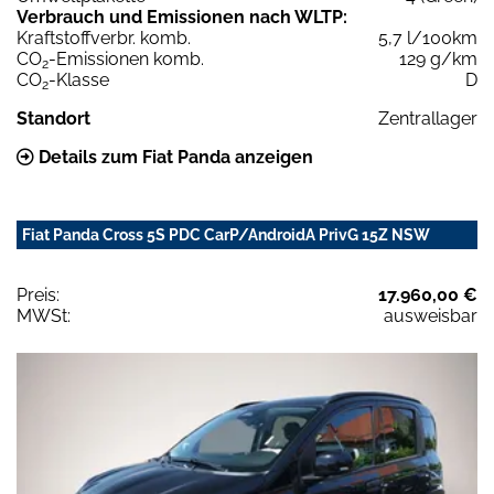
Verbrauch und Emissionen nach WLTP:
Kraftstoffverbr. komb.
5,7 l/100km
CO
-Emissionen komb.
129 g/km
2
CO
-Klasse
D
2
Standort
Zentrallager
Details zum Fiat Panda anzeigen
Fiat Panda Cross 5S PDC CarP/AndroidA PrivG 15Z NSW
Preis:
17.960,00 €
MWSt:
ausweisbar