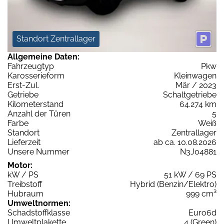
Standort Zentrallager
Allgemeine Daten:
Fahrzeugtyp
Pkw
Karosserieform
Kleinwagen
Erst-Zul.
Mär / 2023
Getriebe
Schaltgetriebe
Kilometerstand
64.274 km
Anzahl der Türen
5
Farbe
Weiß
Standort
Zentrallager
Lieferzeit
ab ca. 10.08.2026
Unsere Nummer
N3J04881
Motor:
kW / PS
51 kW / 69 PS
Treibstoff
Hybrid (Benzin/Elektro)
Hubraum
999 cm³
Umweltnormen:
Schadstoffklasse
Euro6d
Umweltplakette
4 (Green)