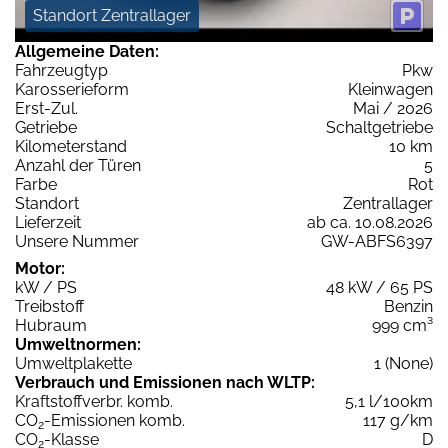
Standort Zentrallager
Allgemeine Daten:
Fahrzeugtyp
Pkw
Karosserieform
Kleinwagen
Erst-Zul.
Mai / 2026
Getriebe
Schaltgetriebe
Kilometerstand
10 km
Anzahl der Türen
5
Farbe
Rot
Standort
Zentrallager
Lieferzeit
ab ca. 10.08.2026
Unsere Nummer
GW-ABFS6397
Motor:
kW / PS
48 kW / 65 PS
Treibstoff
Benzin
Hubraum
999 cm³
Umweltnormen:
Umweltplakette
1 (None)
Verbrauch und Emissionen nach WLTP:
Kraftstoffverbr. komb.
5,1 l/100km
CO
-Emissionen komb.
117 g/km
2
CO
-Klasse
D
2