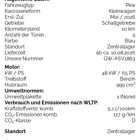
Fahrzeugtyp
Pkw
Karosserieform
Kleinwagen
Erst-Zul.
Mai / 2026
Getriebe
Schaltgetriebe
Kilometerstand
10 km
Anzahl der Türen
5
Farbe
Blau
Standort
Zentrallager
Lieferzeit
ab ca. 10.08.2026
Unsere Nummer
GW-ASV1863
Motor:
kW / PS
48 kW / 65 PS
Treibstoff
Benzin
Hubraum
999 cm³
Umweltnormen:
Umweltplakette
1 (None)
Verbrauch und Emissionen nach WLTP:
Kraftstoffverbr. komb.
5,1 l/100km
CO
-Emissionen komb.
117 g/km
2
CO
-Klasse
D
2
Standort
Zentrallager