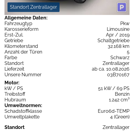
Standort Zentrallager
Allgemeine Daten:
Fahrzeugtyp
Pkw
Karosserieform
Limousine
Erst-Zul.
Apr / 2019
Getriebe
Schaltgetriebe
Kilometerstand
32.168 km
Anzahl der Türen
5
Farbe
Schwarz
Standort
Zentrallager
Lieferzeit
ab ca. 10.08.2026
Unsere Nummer
03B70167
Motor:
kW / PS
51 kW / 69 PS
Treibstoff
Benzin
Hubraum
1.242 cm³
Umweltnormen:
Schadstoffklasse
Euro6d-TEMP
Umweltplakette
4 (Green)
Standort
Zentrallager