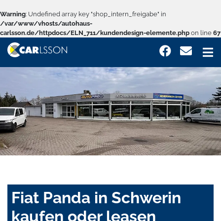
Warning
: Undefined array key "shop_intern_freigabe" in
/var/www/vhosts/autohaus-
carlsson.de/httpdocs/ELN_711/kundendesign-elemente.php
on line
67
Fiat Panda in Schwerin
kaufen oder leasen