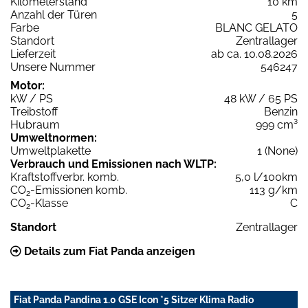
Kilometerstand
10 km
Anzahl der Türen
5
Farbe
BLANC GELATO
Standort
Zentrallager
Lieferzeit
ab ca. 10.08.2026
Unsere Nummer
546247
Motor:
kW / PS
48 kW / 65 PS
Treibstoff
Benzin
Hubraum
999 cm³
Umweltnormen:
Umweltplakette
1 (None)
Verbrauch und Emissionen nach WLTP:
Kraftstoffverbr. komb.
5,0 l/100km
CO
-Emissionen komb.
113 g/km
2
CO
-Klasse
C
2
Standort
Zentrallager
Details zum Fiat Panda anzeigen
Fiat Panda Pandina 1.0 GSE Icon *5 Sitzer Klima Radio