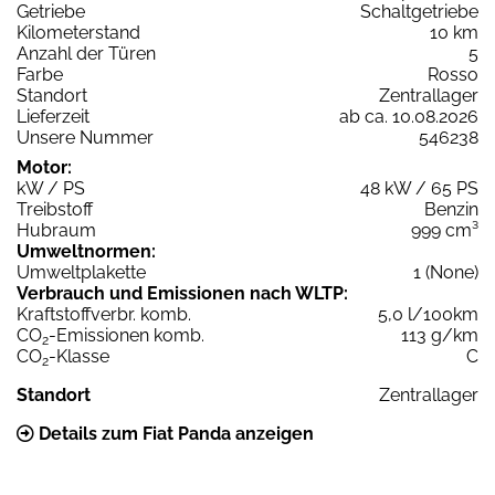
Getriebe
Schaltgetriebe
Kilometerstand
10 km
Anzahl der Türen
5
Farbe
Rosso
Standort
Zentrallager
Lieferzeit
ab ca. 10.08.2026
Unsere Nummer
546238
Motor:
kW / PS
48 kW / 65 PS
Treibstoff
Benzin
Hubraum
999 cm³
Umweltnormen:
Umweltplakette
1 (None)
Verbrauch und Emissionen nach WLTP:
Kraftstoffverbr. komb.
5,0 l/100km
CO
-Emissionen komb.
113 g/km
2
CO
-Klasse
C
2
Standort
Zentrallager
Details zum Fiat Panda anzeigen