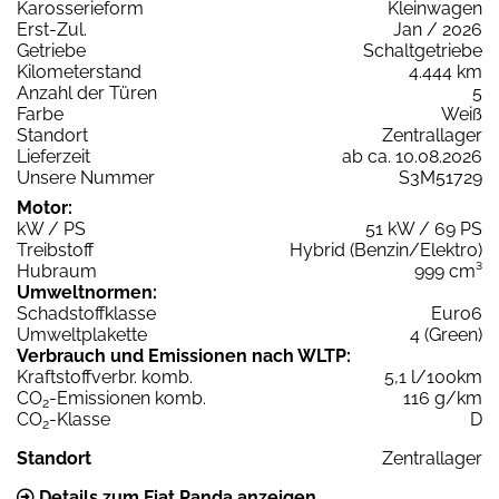
Karosserieform
Kleinwagen
Erst-Zul.
Jan / 2026
Getriebe
Schaltgetriebe
Kilometerstand
4.444 km
Anzahl der Türen
5
Farbe
Weiß
Standort
Zentrallager
Lieferzeit
ab ca. 10.08.2026
Unsere Nummer
S3M51729
Motor:
kW / PS
51 kW / 69 PS
Treibstoff
Hybrid (Benzin/Elektro)
Hubraum
999 cm³
Umweltnormen:
Schadstoffklasse
Euro6
Umweltplakette
4 (Green)
Verbrauch und Emissionen nach WLTP:
Kraftstoffverbr. komb.
5,1 l/100km
CO
-Emissionen komb.
116 g/km
2
CO
-Klasse
D
2
Standort
Zentrallager
Details zum Fiat Panda anzeigen