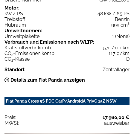
Motor:
kW / PS
48 kW / 65 PS
Treibstoff
Benzin
Hubraum
999 cm³
Umweltnormen:
Umweltplakette
1 (None)
Verbrauch und Emissionen nach WLTP:
Kraftstoffverbr. komb.
5,1 l/100km
CO
-Emissionen komb.
117 g/km
2
CO
-Klasse
D
2
Standort
Zentrallager
Details zum Fiat Panda anzeigen
Fiat Panda Cross 5S PDC CarP/AndroidA PrivG 15Z NSW
Preis:
17.960,00 €
MWSt:
ausweisbar