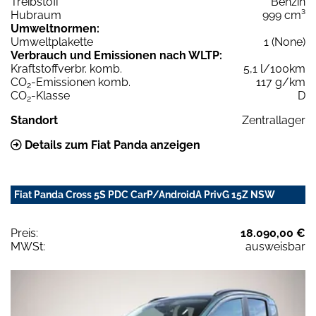
Treibstoff
Benzin
Hubraum
999 cm³
Umweltnormen:
Umweltplakette
1 (None)
Verbrauch und Emissionen nach WLTP:
Kraftstoffverbr. komb.
5,1 l/100km
CO
-Emissionen komb.
117 g/km
2
CO
-Klasse
D
2
Standort
Zentrallager
Details zum Fiat Panda anzeigen
Fiat Panda Cross 5S PDC CarP/AndroidA PrivG 15Z NSW
Preis:
18.090,00 €
MWSt:
ausweisbar