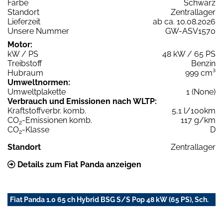
Farbe
Schwarz
Standort
Zentrallager
Lieferzeit
ab ca. 10.08.2026
Unsere Nummer
GW-ASV1570
Motor:
kW / PS
48 kW / 65 PS
Treibstoff
Benzin
Hubraum
999 cm³
Umweltnormen:
Umweltplakette
1 (None)
Verbrauch und Emissionen nach WLTP:
Kraftstoffverbr. komb.
5,1 l/100km
CO
-Emissionen komb.
117 g/km
2
CO
-Klasse
D
2
Standort
Zentrallager
Details zum Fiat Panda anzeigen
Fiat Panda 1.0 65 ch Hybrid BSG S/S Pop 48 kW (65 PS), Sch.