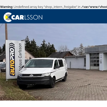
Warning
: Undefined array key "shop_intern_freigabe" in
/var/www/vhost