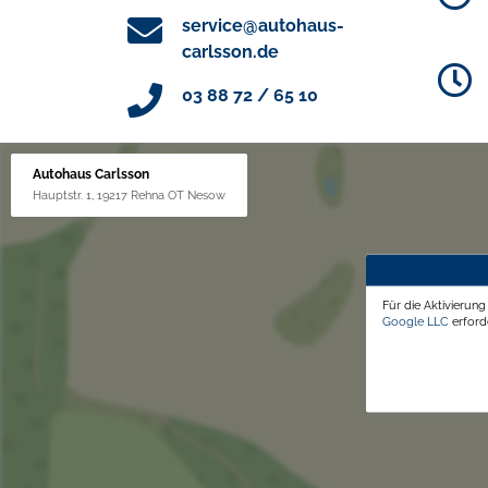
service@autohaus-
carlsson.de
03 88 72 / 65 10
Autohaus Carlsson
Hauptstr. 1, 19217 Rehna OT Nesow
Für die Aktivierun
Google LLC
erforde