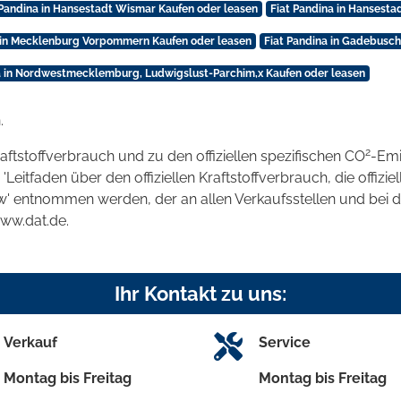
 Pandina in Hansestadt Wismar Kaufen oder leasen
Fiat Pandina in Hansesta
a in Mecklenburg Vorpommern Kaufen oder leasen
Fiat Pandina in Gadebusch
a in Nordwestmecklemburg, Ludwigslust-Parchim,x Kaufen oder leasen
.
2
raftstoffverbrauch und zu den offiziellen spezifischen CO
-Emi
tfaden über den offiziellen Kraftstoffverbrauch, die offizie
kw' entnommen werden, der an allen Verkaufsstellen und bei
www.dat.de.
Ihr Kontakt zu uns:
Verkauf
Service
Montag bis Freitag
Montag bis Freitag