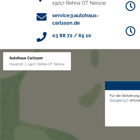
19217 Rehna OT Nesow
service@autohaus-
carlsson.de
03 88 72 / 65 10
Autohaus Carlsson
Hauptstr. 1, 19217 Rehna OT Nesow
Für die Aktivierun
Google LLC
erforde