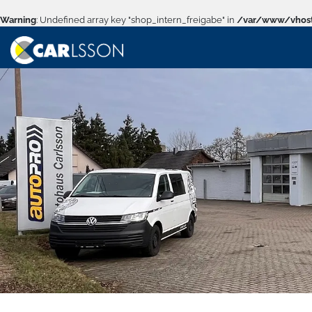
Warning
: Undefined array key "shop_intern_freigabe" in
/var/www/vhost