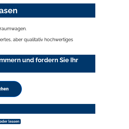
easen
 Traumwagen.
rtes, aber qualitativ hochwertiges
mmern und fordern Sie Ihr
chen
 oder leasen