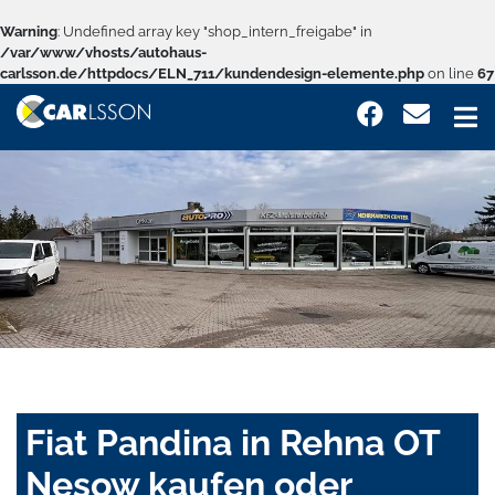
Warning
: Undefined array key "shop_intern_freigabe" in
/var/www/vhosts/autohaus-
carlsson.de/httpdocs/ELN_711/kundendesign-elemente.php
on line
67
Fiat Pandina in Rehna OT
Nesow kaufen oder