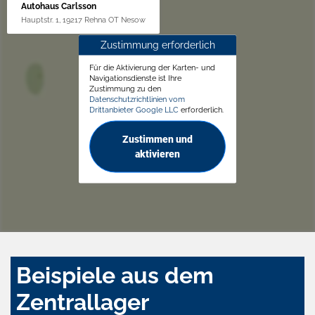
Autohaus Carlsson
Hauptstr. 1, 19217 Rehna OT Nesow
Zustimmung erforderlich
Für die Aktivierung der Karten- und
Navigationsdienste ist Ihre
Zustimmung zu den
Datenschutzrichtlinien vom
Drittanbieter Google LLC
erforderlich.
Zustimmen und
aktivieren
Beispiele aus dem
Zentrallager