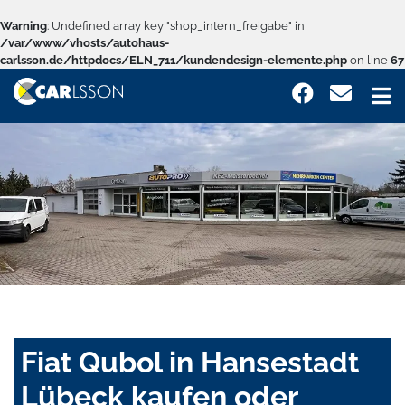
Warning
: Undefined array key "shop_intern_freigabe" in
/var/www/vhosts/autohaus-
carlsson.de/httpdocs/ELN_711/kundendesign-elemente.php
on line
67
Fiat Qubol in Hansestadt
Lübeck kaufen oder