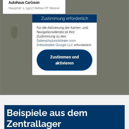
Autohaus Carlsson
Hauptstr. 1, 19217 Rehna OT Nesow
Zustimmung erforderlich
Für die Aktivierung der Karten- und
Navigationsdienste ist Ihre
Zustimmung zu den
Datenschutzrichtlinien vom
Drittanbieter Google LLC
erforderlich.
Zustimmen und
aktivieren
Beispiele aus dem
Zentrallager