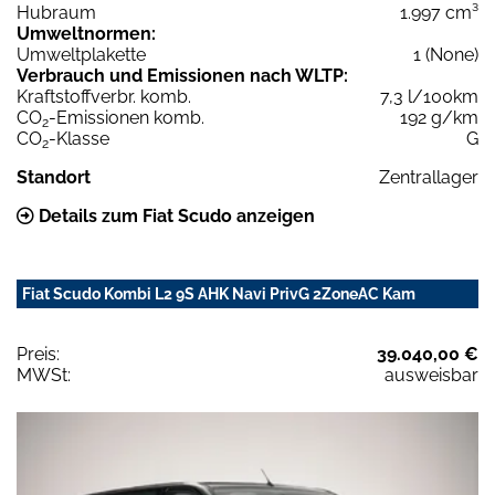
Hubraum
1.997 cm³
Umweltnormen:
Umweltplakette
1 (None)
Verbrauch und Emissionen nach WLTP:
Kraftstoffverbr. komb.
7,3 l/100km
CO
-Emissionen komb.
192 g/km
2
CO
-Klasse
G
2
Standort
Zentrallager
Details zum Fiat Scudo anzeigen
Fiat Scudo Kombi L2 9S AHK Navi PrivG 2ZoneAC Kam
Preis:
39.040,00 €
MWSt:
ausweisbar