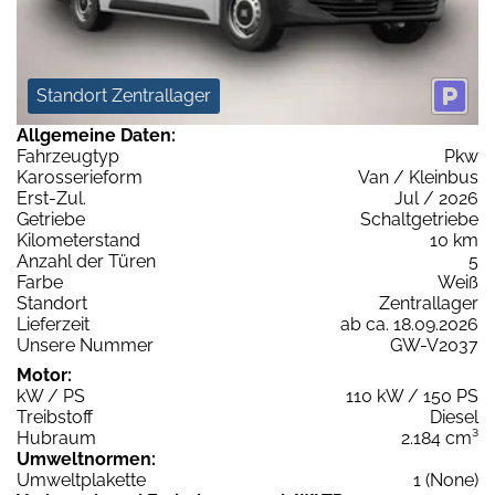
Standort Zentrallager
Allgemeine Daten:
Fahrzeugtyp
Pkw
Karosserieform
Van / Kleinbus
Erst-Zul.
Jul / 2026
Getriebe
Schaltgetriebe
Kilometerstand
10 km
Anzahl der Türen
5
Farbe
Weiß
Standort
Zentrallager
Lieferzeit
ab ca. 18.09.2026
Unsere Nummer
GW-V2037
Motor:
kW / PS
110 kW / 150 PS
Treibstoff
Diesel
Hubraum
2.184 cm³
Umweltnormen:
Umweltplakette
1 (None)