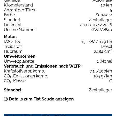
Getriebe
Automatik
Kilometerstand
10 km
Anzahl der Türen
5
Farbe
Schwarz
Standort
Zentrallager
Lieferzeit
ab ca. 07.12.2026
Unsere Nummer
GW-V2840
Motor:
kW / PS
132 kW / 179 PS
Treibstoff
Diesel
Hubraum
2.184 cm³
Umweltnormen:
Umweltplakette
1 (None)
Verbrauch und Emissionen nach WLTP:
Kraftstoffverbr. komb.
7,1 l/100km
CO
-Emissionen komb.
185 g/km
2
CO
-Klasse
G
2
Standort
Zentrallager
Details zum Fiat Scudo anzeigen