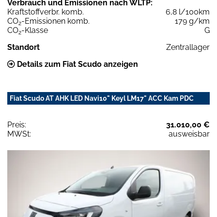
Verbrauch und Emissionen nach WLTP:
Kraftstoffverbr. komb.
6,8 l/100km
CO
-Emissionen komb.
179 g/km
2
CO
-Klasse
G
2
Standort
Zentrallager
Details zum Fiat Scudo anzeigen
Fiat Scudo AT AHK LED Navi10" Keyl LM17" ACC Kam PDC
Preis:
31.010,00 €
MWSt:
ausweisbar