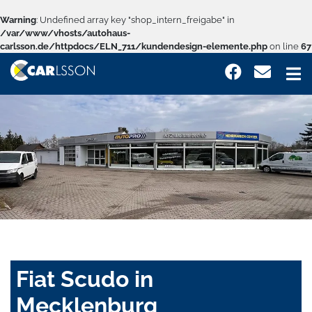
Warning
: Undefined array key "shop_intern_freigabe" in
/var/www/vhosts/autohaus-
carlsson.de/httpdocs/ELN_711/kundendesign-elemente.php
on line
67
Fiat Scudo in
Mecklenburg