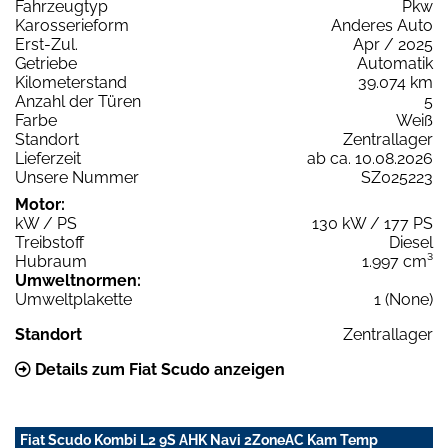
Fahrzeugtyp
Pkw
Karosserieform
Anderes Auto
Erst-Zul.
Apr / 2025
Getriebe
Automatik
Kilometerstand
39.074 km
Anzahl der Türen
5
Farbe
Weiß
Standort
Zentrallager
Lieferzeit
ab ca. 10.08.2026
Unsere Nummer
SZ025223
Motor:
kW / PS
130 kW / 177 PS
Treibstoff
Diesel
Hubraum
1.997 cm³
Umweltnormen:
Umweltplakette
1 (None)
Standort
Zentrallager
Details zum Fiat Scudo anzeigen
Fiat Scudo Kombi L2 9S AHK Navi 2ZoneAC Kam Temp