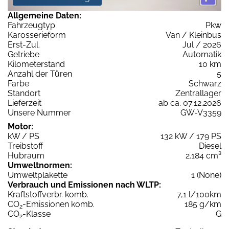
Allgemeine Daten:
Fahrzeugtyp
Pkw
Karosserieform
Van / Kleinbus
Erst-Zul.
Jul / 2026
Getriebe
Automatik
Kilometerstand
10 km
Anzahl der Türen
5
Farbe
Schwarz
Standort
Zentrallager
Lieferzeit
ab ca. 07.12.2026
Unsere Nummer
GW-V3359
Motor:
kW / PS
132 kW / 179 PS
Treibstoff
Diesel
Hubraum
2.184 cm³
Umweltnormen:
Umweltplakette
1 (None)
Verbrauch und Emissionen nach WLTP:
Kraftstoffverbr. komb.
7,1 l/100km
CO
-Emissionen komb.
185 g/km
2
CO
-Klasse
G
2