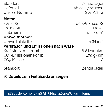
Standort
Zentrallager
Lieferzeit
ab ca. 17.08.2026
Unsere Nummer
GW-A6151
Motor:
kW / PS
106 kW / 144 PS
Treibstoff
Diesel
Hubraum
1.997 cm³
Umweltnormen:
Umweltplakette
1 (None)
Verbrauch und Emissionen nach WLTP:
Kraftstoffverbr. komb.
6,8 l/100km
CO
-Emissionen komb.
179 g/km
2
CO
-Klasse
G
2
Standort
Zentrallager
Details zum Fiat Scudo anzeigen
Fiat Scudo Kombi L3 9S AHK Navi 2ZoneAC Kam Temp
Preis:
39.420,00 €