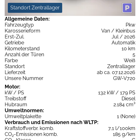
Standort Zentrallager
Allgemeine Daten:
Fahrzeugtyp
Pkw
Karosserieform
Van / Kleinbus
Erst-Zul.
Jul / 2026
Getriebe
Automatik
Kilometerstand
10 km
Anzahl der Türen
5
Farbe
Weiß
Standort
Zentrallager
Lieferzeit
ab ca. 07.12.2026
Unsere Nummer
GW-V720
Motor:
kW / PS
132 kW / 179 PS
Treibstoff
Diesel
Hubraum
2.184 cm³
Umweltnormen:
Umweltplakette
1 (None)
Verbrauch und Emissionen nach WLTP:
Kraftstoffverbr. komb.
7,1 l/100km
CO
-Emissionen komb.
185 g/km
2