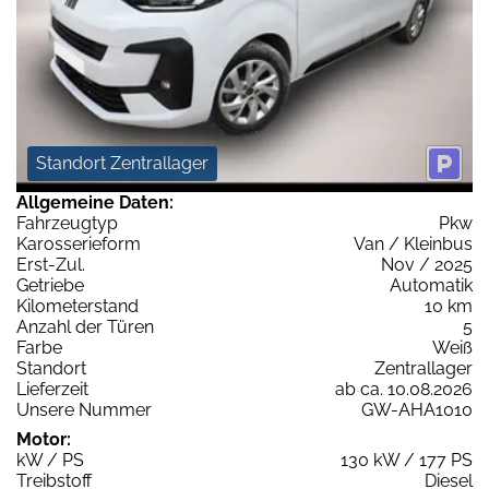
Standort Zentrallager
Allgemeine Daten:
Fahrzeugtyp
Pkw
Karosserieform
Van / Kleinbus
Erst-Zul.
Nov / 2025
Getriebe
Automatik
Kilometerstand
10 km
Anzahl der Türen
5
Farbe
Weiß
Standort
Zentrallager
Lieferzeit
ab ca. 10.08.2026
Unsere Nummer
GW-AHA1010
Motor:
kW / PS
130 kW / 177 PS
Treibstoff
Diesel