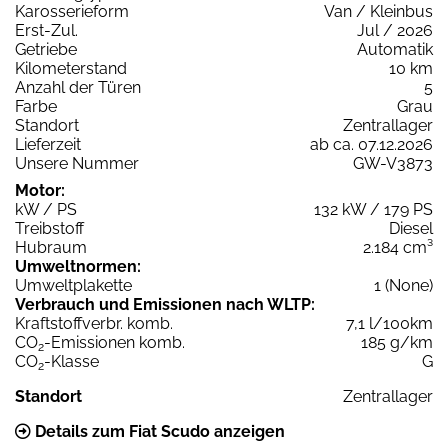
Karosserieform
Van / Kleinbus
Erst-Zul.
Jul / 2026
Getriebe
Automatik
Kilometerstand
10 km
Anzahl der Türen
5
Farbe
Grau
Standort
Zentrallager
Lieferzeit
ab ca. 07.12.2026
Unsere Nummer
GW-V3873
Motor:
kW / PS
132 kW / 179 PS
Treibstoff
Diesel
Hubraum
2.184 cm³
Umweltnormen:
Umweltplakette
1 (None)
Verbrauch und Emissionen nach WLTP:
Kraftstoffverbr. komb.
7,1 l/100km
CO
-Emissionen komb.
185 g/km
2
CO
-Klasse
G
2
Standort
Zentrallager
Details zum Fiat Scudo anzeigen