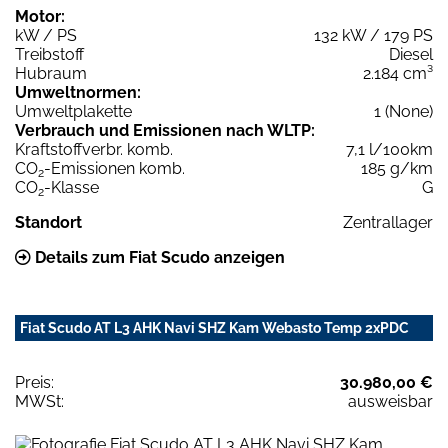
Motor:
kW / PS
132 kW / 179 PS
Treibstoff
Diesel
Hubraum
2.184 cm³
Umweltnormen:
Umweltplakette
1 (None)
Verbrauch und Emissionen nach WLTP:
Kraftstoffverbr. komb.
7,1 l/100km
CO
-Emissionen komb.
185 g/km
2
CO
-Klasse
G
2
Standort
Zentrallager
Details zum Fiat Scudo anzeigen
Fiat Scudo AT L3 AHK Navi SHZ Kam Webasto Temp 2xPDC
Preis:
30.980,00 €
MWSt:
ausweisbar