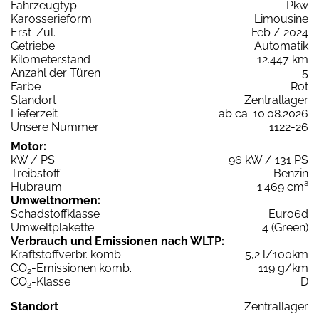
Fahrzeugtyp
Pkw
Karosserieform
Limousine
Erst-Zul.
Feb / 2024
Getriebe
Automatik
Kilometerstand
12.447 km
Anzahl der Türen
5
Farbe
Rot
Standort
Zentrallager
Lieferzeit
ab ca. 10.08.2026
Unsere Nummer
1122-26
Motor:
kW / PS
96 kW / 131 PS
Treibstoff
Benzin
Hubraum
1.469 cm³
Umweltnormen:
Schadstoffklasse
Euro6d
Umweltplakette
4 (Green)
Verbrauch und Emissionen nach WLTP:
Kraftstoffverbr. komb.
5,2 l/100km
CO
-Emissionen komb.
119 g/km
2
CO
-Klasse
D
2
Standort
Zentrallager