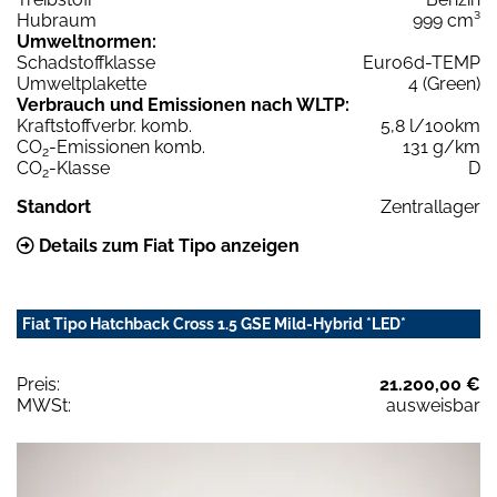
Hubraum
999 cm³
Umweltnormen:
Schadstoffklasse
Euro6d-TEMP
Umweltplakette
4 (Green)
Verbrauch und Emissionen nach WLTP:
Kraftstoffverbr. komb.
5,8 l/100km
CO
-Emissionen komb.
131 g/km
2
CO
-Klasse
D
2
Standort
Zentrallager
Details zum Fiat Tipo anzeigen
Fiat Tipo Hatchback Cross 1.5 GSE Mild-Hybrid *LED*
Preis:
21.200,00 €
MWSt:
ausweisbar