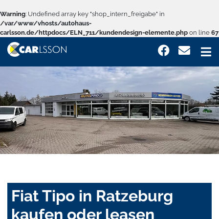
Warning
: Undefined array key "shop_intern_freigabe" in
/var/www/vhosts/autohaus-
carlsson.de/httpdocs/ELN_711/kundendesign-elemente.php
on line
67
Fiat Tipo in Ratzeburg
kaufen oder leasen