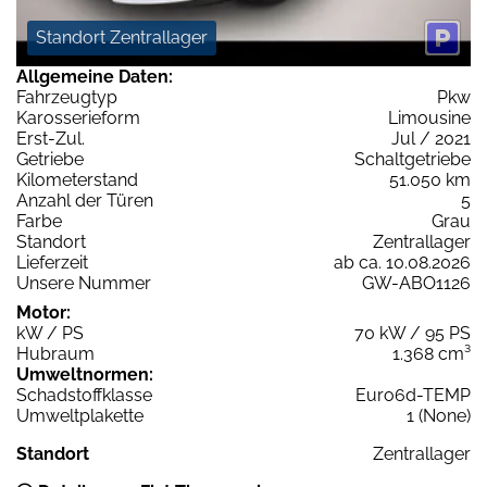
Standort Zentrallager
Allgemeine Daten:
Fahrzeugtyp
Pkw
Karosserieform
Limousine
Erst-Zul.
Jul / 2021
Getriebe
Schaltgetriebe
Kilometerstand
51.050 km
Anzahl der Türen
5
Farbe
Grau
Standort
Zentrallager
Lieferzeit
ab ca. 10.08.2026
Unsere Nummer
GW-ABO1126
Motor:
kW / PS
70 kW / 95 PS
Hubraum
1.368 cm³
Umweltnormen:
Schadstoffklasse
Euro6d-TEMP
Umweltplakette
1 (None)
Standort
Zentrallager