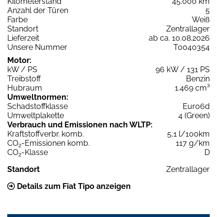
Kilometerstand
45.000 km
Anzahl der Türen
5
Farbe
Weiß
Standort
Zentrallager
Lieferzeit
ab ca. 10.08.2026
Unsere Nummer
T0040354
Motor:
kW / PS
96 kW / 131 PS
Treibstoff
Benzin
Hubraum
1.469 cm³
Umweltnormen:
Schadstoffklasse
Euro6d
Umweltplakette
4 (Green)
Verbrauch und Emissionen nach WLTP:
Kraftstoffverbr. komb.
5,1 l/100km
CO
-Emissionen komb.
117 g/km
2
CO
-Klasse
D
2
Standort
Zentrallager
Details zum Fiat Tipo anzeigen