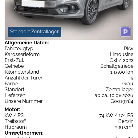
Standort Zentrallager
Allgemeine Daten:
Fahrzeugtyp
Pkw
Karosserieform
Limousine
Erst-Zul.
Okt / 2022
Getriebe
Schaltgetriebe
Kilometerstand
14.500 km
Anzahl der Türen
5
Farbe
Grau
Standort
Zentrallager
Lieferzeit
ab ca. 10.08.2026
Unsere Nummer
G0019784
Motor:
kW / PS
74 kW / 101 PS
Treibstoff
Benzin
Hubraum
999 cm³
Umweltnormen: