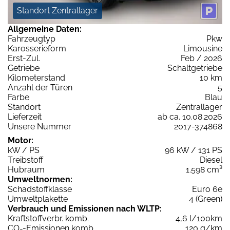
Standort Zentrallager
Allgemeine Daten:
Fahrzeugtyp
Pkw
Karosserieform
Limousine
Erst-Zul.
Feb / 2026
Getriebe
Schaltgetriebe
Kilometerstand
10 km
Anzahl der Türen
5
Farbe
Blau
Standort
Zentrallager
Lieferzeit
ab ca. 10.08.2026
Unsere Nummer
2017-374868
Motor:
kW / PS
96 kW / 131 PS
Treibstoff
Diesel
Hubraum
1.598 cm³
Umweltnormen:
Schadstoffklasse
Euro 6e
Umweltplakette
4 (Green)
Verbrauch und Emissionen nach WLTP:
Kraftstoffverbr. komb.
4,6 l/100km
CO
-Emissionen komb.
120 g/km