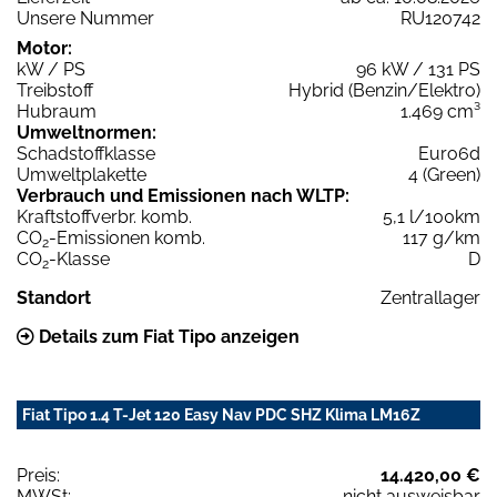
Unsere Nummer
RU120742
Motor:
kW / PS
96 kW / 131 PS
Treibstoff
Hybrid (Benzin/Elektro)
Hubraum
1.469 cm³
Umweltnormen:
Schadstoffklasse
Euro6d
Umweltplakette
4 (Green)
Verbrauch und Emissionen nach WLTP:
Kraftstoffverbr. komb.
5,1 l/100km
CO
-Emissionen komb.
117 g/km
2
CO
-Klasse
D
2
Standort
Zentrallager
Details zum Fiat Tipo anzeigen
Fiat Tipo 1.4 T-Jet 120 Easy Nav PDC SHZ Klima LM16Z
Preis:
14.420,00 €
MWSt:
nicht ausweisbar