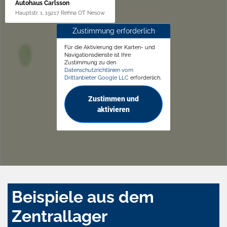
Autohaus Carlsson
Hauptstr. 1, 19217 Rehna OT Nesow
Zustimmung erforderlich
Für die Aktivierung der Karten- und
Navigationsdienste ist Ihre
Zustimmung zu den
Datenschutzrichtlinien vom
Drittanbieter Google LLC
erforderlich.
Zustimmen und
aktivieren
Beispiele aus dem
Zentrallager