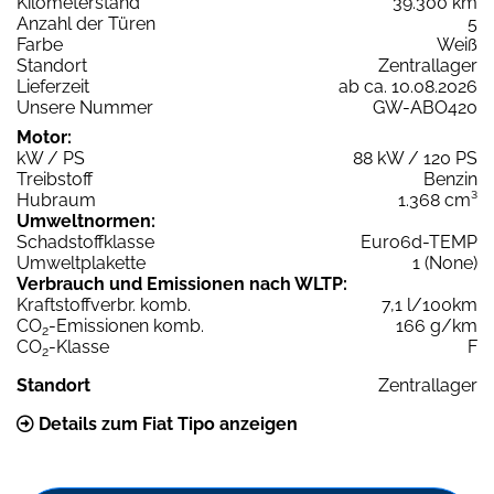
Kilometerstand
39.300 km
Anzahl der Türen
5
Farbe
Weiß
Standort
Zentrallager
Lieferzeit
ab ca. 10.08.2026
Unsere Nummer
GW-ABO420
Motor:
kW / PS
88 kW / 120 PS
Treibstoff
Benzin
Hubraum
1.368 cm³
Umweltnormen:
Schadstoffklasse
Euro6d-TEMP
Umweltplakette
1 (None)
Verbrauch und Emissionen nach WLTP:
Kraftstoffverbr. komb.
7,1 l/100km
CO
-Emissionen komb.
166 g/km
2
CO
-Klasse
F
2
Standort
Zentrallager
Details zum Fiat Tipo anzeigen