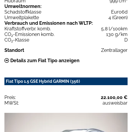
Hubraum
999 cm³
Umweltnormen:
Schadstoffklasse
Euro6d
Umweltplakette
4 (Green)
Verbrauch und Emissionen nach WLTP:
Kraftstoffverbr. komb.
5,8 l/100km
CO
-Emissionen komb.
130 g/km
2
CO
-Klasse
D
2
Standort
Zentrallager
Details zum Fiat Tipo anzeigen
Fiat Tipo 1.5 GSE Hybrid GARMIN (356)
Preis:
22.100,00 €
MWSt:
ausweisbar