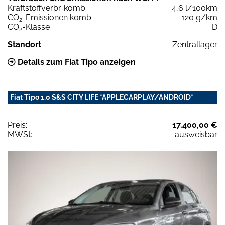
Kraftstoffverbr. komb.
4,6 l/100km
CO
-Emissionen komb.
120 g/km
2
CO
-Klasse
D
2
Standort
Zentrallager
Details zum Fiat Tipo anzeigen
Fiat Tipo 1.0 S&S CITY LIFE *APPLECARPLAY/ANDROID*
Preis:
17.400,00 €
MWSt:
ausweisbar