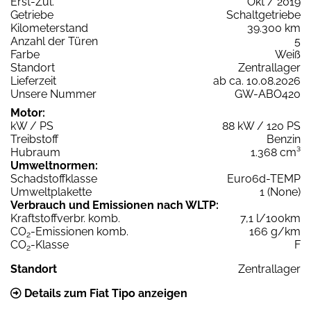
Erst-Zul.
Okt / 2019
Getriebe
Schaltgetriebe
Kilometerstand
39.300 km
Anzahl der Türen
5
Farbe
Weiß
Standort
Zentrallager
Lieferzeit
ab ca. 10.08.2026
Unsere Nummer
GW-ABO420
Motor:
kW / PS
88 kW / 120 PS
Treibstoff
Benzin
Hubraum
1.368 cm³
Umweltnormen:
Schadstoffklasse
Euro6d-TEMP
Umweltplakette
1 (None)
Verbrauch und Emissionen nach WLTP:
Kraftstoffverbr. komb.
7,1 l/100km
CO
-Emissionen komb.
166 g/km
2
CO
-Klasse
F
2
Standort
Zentrallager
Details zum Fiat Tipo anzeigen