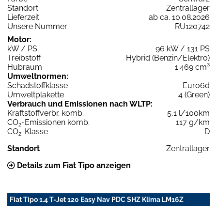
Standort
Zentrallager
Lieferzeit
ab ca. 10.08.2026
Unsere Nummer
RU120742
Motor:
kW / PS
96 kW / 131 PS
Treibstoff
Hybrid (Benzin/Elektro)
Hubraum
1.469 cm³
Umweltnormen:
Schadstoffklasse
Euro6d
Umweltplakette
4 (Green)
Verbrauch und Emissionen nach WLTP:
Kraftstoffverbr. komb.
5,1 l/100km
CO
-Emissionen komb.
117 g/km
2
CO
-Klasse
D
2
Standort
Zentrallager
Details zum Fiat Tipo anzeigen
Fiat Tipo 1.4 T-Jet 120 Easy Nav PDC SHZ Klima LM16Z