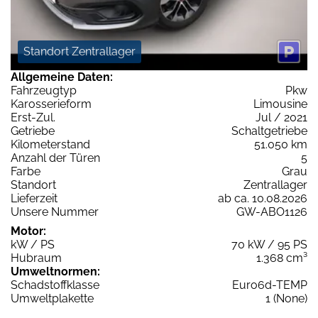
Standort Zentrallager
Allgemeine Daten:
Fahrzeugtyp
Pkw
Karosserieform
Limousine
Erst-Zul.
Jul / 2021
Getriebe
Schaltgetriebe
Kilometerstand
51.050 km
Anzahl der Türen
5
Farbe
Grau
Standort
Zentrallager
Lieferzeit
ab ca. 10.08.2026
Unsere Nummer
GW-ABO1126
Motor:
kW / PS
70 kW / 95 PS
Hubraum
1.368 cm³
Umweltnormen:
Schadstoffklasse
Euro6d-TEMP
Umweltplakette
1 (None)