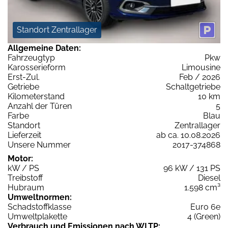
Standort Zentrallager
Allgemeine Daten:
Fahrzeugtyp
Pkw
Karosserieform
Limousine
Erst-Zul.
Feb / 2026
Getriebe
Schaltgetriebe
Kilometerstand
10 km
Anzahl der Türen
5
Farbe
Blau
Standort
Zentrallager
Lieferzeit
ab ca. 10.08.2026
Unsere Nummer
2017-374868
Motor:
kW / PS
96 kW / 131 PS
Treibstoff
Diesel
Hubraum
1.598 cm³
Umweltnormen:
Schadstoffklasse
Euro 6e
Umweltplakette
4 (Green)
Verbrauch und Emissionen nach WLTP: