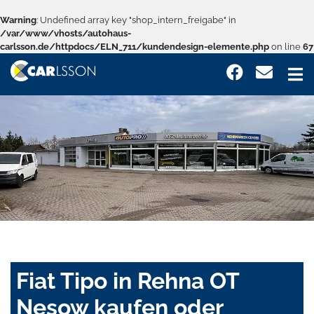
Warning
: Undefined array key "shop_intern_freigabe" in
/var/www/vhosts/autohaus-
carlsson.de/httpdocs/ELN_711/kundendesign-elemente.php
on line
67
Fiat Tipo in Rehna OT
Nesow kaufen oder