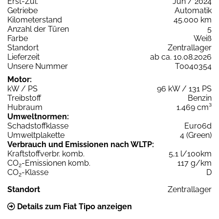
Erst-Zul.
Jun / 2024
Getriebe
Automatik
Kilometerstand
45.000 km
Anzahl der Türen
5
Farbe
Weiß
Standort
Zentrallager
Lieferzeit
ab ca. 10.08.2026
Unsere Nummer
T0040354
Motor:
kW / PS
96 kW / 131 PS
Treibstoff
Benzin
Hubraum
1.469 cm³
Umweltnormen:
Schadstoffklasse
Euro6d
Umweltplakette
4 (Green)
Verbrauch und Emissionen nach WLTP:
Kraftstoffverbr. komb.
5,1 l/100km
CO
-Emissionen komb.
117 g/km
2
CO
-Klasse
D
2
Standort
Zentrallager
Details zum Fiat Tipo anzeigen