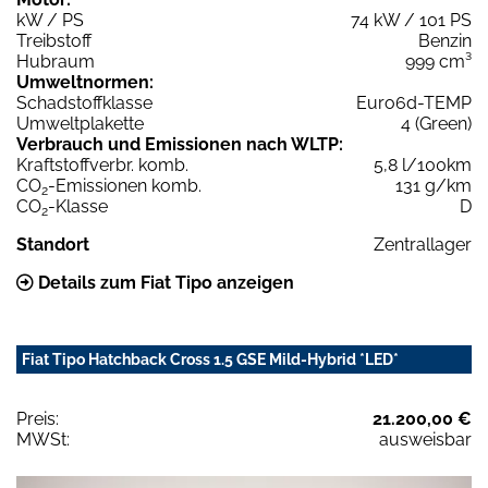
kW / PS
74 kW / 101 PS
Treibstoff
Benzin
Hubraum
999 cm³
Umweltnormen:
Schadstoffklasse
Euro6d-TEMP
Umweltplakette
4 (Green)
Verbrauch und Emissionen nach WLTP:
Kraftstoffverbr. komb.
5,8 l/100km
CO
-Emissionen komb.
131 g/km
2
CO
-Klasse
D
2
Standort
Zentrallager
Details zum Fiat Tipo anzeigen
Fiat Tipo Hatchback Cross 1.5 GSE Mild-Hybrid *LED*
Preis:
21.200,00 €
MWSt:
ausweisbar