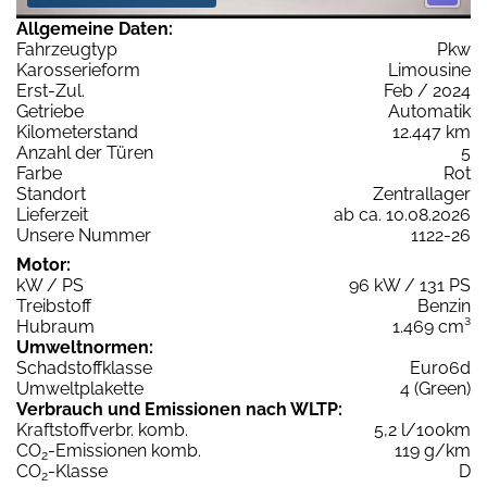
Allgemeine Daten:
Fahrzeugtyp
Pkw
Karosserieform
Limousine
Erst-Zul.
Feb / 2024
Getriebe
Automatik
Kilometerstand
12.447 km
Anzahl der Türen
5
Farbe
Rot
Standort
Zentrallager
Lieferzeit
ab ca. 10.08.2026
Unsere Nummer
1122-26
Motor:
kW / PS
96 kW / 131 PS
Treibstoff
Benzin
Hubraum
1.469 cm³
Umweltnormen:
Schadstoffklasse
Euro6d
Umweltplakette
4 (Green)
Verbrauch und Emissionen nach WLTP:
Kraftstoffverbr. komb.
5,2 l/100km
CO
-Emissionen komb.
119 g/km
2
CO
-Klasse
D
2