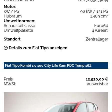
Motor:
kW / PS
96 kW / 131 PS
Hubraum
1.469 cm³
Umweltnormen:
Schadstoffklasse
Euro6d
Umweltplakette
4 (Green)
Standort
Zentrallager
Details zum Fiat Tipo anzeigen
Fiat Tipo Kombi 1.0 100 City Life Kam PDC Temp 16Z
Preis:
12.920,00 €
MWSt:
ausweisbar