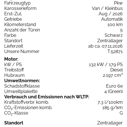
Fahrzeugtyp
Pkw
Karosserieform
Van / Kleinbus
Erst-Zul.
Aug / 2026
Getriebe
Automatik
Kilometerstand
100 km
Anzahl der Türen
5
Farbe
Schwarz
Standort
Zentrallager
Lieferzeit
ab ca. 07.11.2026
Unsere Nummer
T.52871
Motor:
kW / PS
132 kW / 179 PS
Treibstoff
Diesel
Hubraum
2.197 cm³
Umweltnormen:
Schadstoffklasse
Euro 6e
Umweltplakette
4 (Green)
Verbrauch und Emissionen nach WLTP:
Kraftstoffverbr. komb.
7,3 l/100km
CO
-Emissionen komb.
185 g/km
2
CO
-Klasse
G
2
Standort
Zentrallager