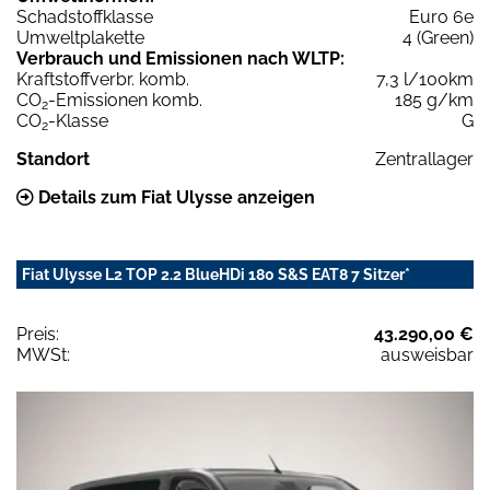
Schadstoffklasse
Euro 6e
Umweltplakette
4 (Green)
Verbrauch und Emissionen nach WLTP:
Kraftstoffverbr. komb.
7,3 l/100km
CO
-Emissionen komb.
185 g/km
2
CO
-Klasse
G
2
Standort
Zentrallager
Details zum Fiat Ulysse anzeigen
Fiat Ulysse L2 TOP 2.2 BlueHDi 180 S&S EAT8 7 Sitzer*
Preis:
43.290,00 €
MWSt:
ausweisbar