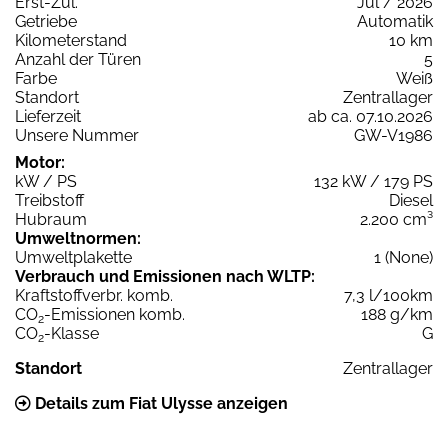
Erst-Zul.
Jul / 2026
Getriebe
Automatik
Kilometerstand
10 km
Anzahl der Türen
5
Farbe
Weiß
Standort
Zentrallager
Lieferzeit
ab ca. 07.10.2026
Unsere Nummer
GW-V1986
Motor:
kW / PS
132 kW / 179 PS
Treibstoff
Diesel
Hubraum
2.200 cm³
Umweltnormen:
Umweltplakette
1 (None)
Verbrauch und Emissionen nach WLTP:
Kraftstoffverbr. komb.
7,3 l/100km
CO
-Emissionen komb.
188 g/km
2
CO
-Klasse
G
2
Standort
Zentrallager
Details zum Fiat Ulysse anzeigen