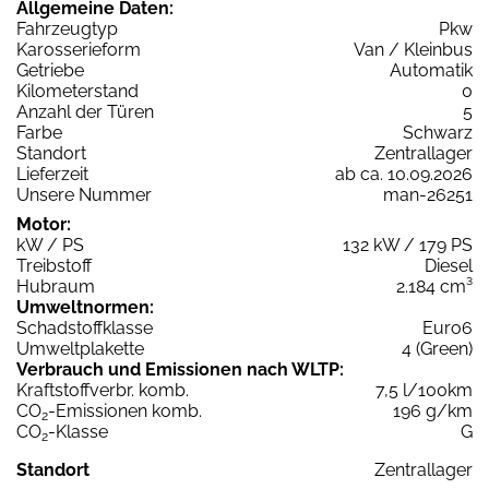
Allgemeine Daten:
Fahrzeugtyp
Pkw
Karosserieform
Van / Kleinbus
Getriebe
Automatik
Kilometerstand
0
Anzahl der Türen
5
Farbe
Schwarz
Standort
Zentrallager
Lieferzeit
ab ca. 10.09.2026
Unsere Nummer
man-26251
Motor:
kW / PS
132 kW / 179 PS
Treibstoff
Diesel
Hubraum
2.184 cm³
Umweltnormen:
Schadstoffklasse
Euro6
Umweltplakette
4 (Green)
Verbrauch und Emissionen nach WLTP:
Kraftstoffverbr. komb.
7,5 l/100km
CO
-Emissionen komb.
196 g/km
2
CO
-Klasse
G
2
Standort
Zentrallager