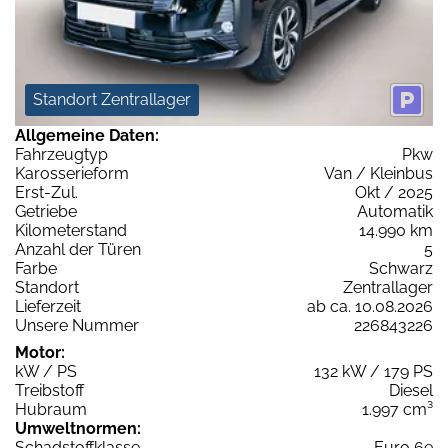
Standort Zentrallager
Allgemeine Daten:
Fahrzeugtyp
Pkw
Karosserieform
Van / Kleinbus
Erst-Zul.
Okt / 2025
Getriebe
Automatik
Kilometerstand
14.990 km
Anzahl der Türen
5
Farbe
Schwarz
Standort
Zentrallager
Lieferzeit
ab ca. 10.08.2026
Unsere Nummer
226843226
Motor:
kW / PS
132 kW / 179 PS
Treibstoff
Diesel
Hubraum
1.997 cm³
Umweltnormen:
Schadstoffklasse
Euro 6e