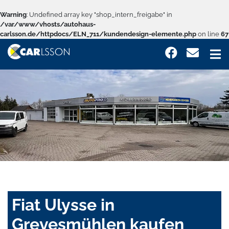
Warning
: Undefined array key "shop_intern_freigabe" in
/var/www/vhosts/autohaus-
carlsson.de/httpdocs/ELN_711/kundendesign-elemente.php
on line
67
Fiat Ulysse in
Grevesmühlen kaufen