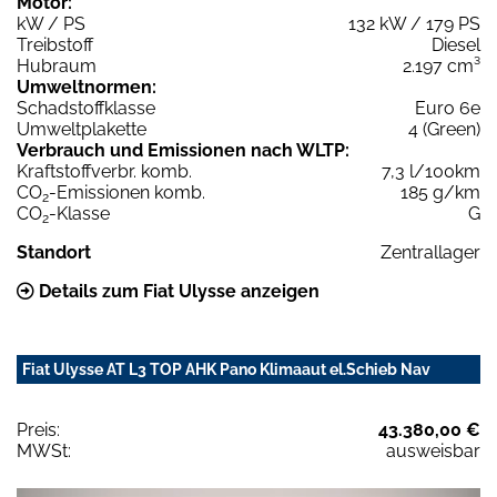
Motor:
kW / PS
132 kW / 179 PS
Treibstoff
Diesel
Hubraum
2.197 cm³
Umweltnormen:
Schadstoffklasse
Euro 6e
Umweltplakette
4 (Green)
Verbrauch und Emissionen nach WLTP:
Kraftstoffverbr. komb.
7,3 l/100km
CO
-Emissionen komb.
185 g/km
2
CO
-Klasse
G
2
Standort
Zentrallager
Details zum Fiat Ulysse anzeigen
Fiat Ulysse AT L3 TOP AHK Pano Klimaaut el.Schieb Nav
Preis:
43.380,00 €
MWSt:
ausweisbar