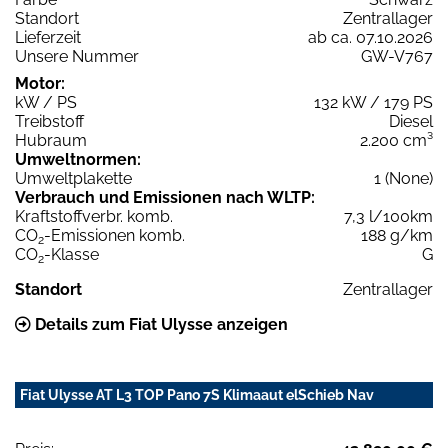
Standort
Zentrallager
Lieferzeit
ab ca. 07.10.2026
Unsere Nummer
GW-V767
Motor:
kW / PS
132 kW / 179 PS
Treibstoff
Diesel
Hubraum
2.200 cm³
Umweltnormen:
Umweltplakette
1 (None)
Verbrauch und Emissionen nach WLTP:
Kraftstoffverbr. komb.
7,3 l/100km
CO
-Emissionen komb.
188 g/km
2
CO
-Klasse
G
2
Standort
Zentrallager
Details zum Fiat Ulysse anzeigen
Fiat Ulysse AT L3 TOP Pano 7S Klimaaut elSchieb Nav