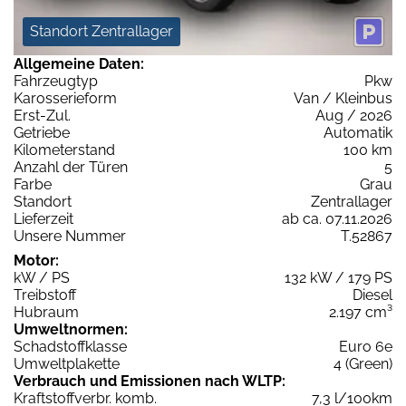
Standort Zentrallager
Allgemeine Daten:
Fahrzeugtyp
Pkw
Karosserieform
Van / Kleinbus
Erst-Zul.
Aug / 2026
Getriebe
Automatik
Kilometerstand
100 km
Anzahl der Türen
5
Farbe
Grau
Standort
Zentrallager
Lieferzeit
ab ca. 07.11.2026
Unsere Nummer
T.52867
Motor:
kW / PS
132 kW / 179 PS
Treibstoff
Diesel
Hubraum
2.197 cm³
Umweltnormen:
Schadstoffklasse
Euro 6e
Umweltplakette
4 (Green)
Verbrauch und Emissionen nach WLTP:
Kraftstoffverbr. komb.
7,3 l/100km