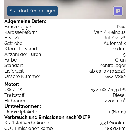
Standort Zentrallager
Allgemeine Daten:
Fahrzeugtyp
Pkw
Karosserieform
Van / Kleinbus
Erst-Zul.
Jul / 2026
Getriebe
Automatik
Kilometerstand
10 km
Anzahl der Türen
5
Farbe
Grün
Standort
Zentrallager
Lieferzeit
ab ca. 07.10.2026
Unsere Nummer
GW-V882
Motor:
kW / PS
132 kW / 179 PS
Treibstoff
Diesel
Hubraum
2.200 cm³
Umweltnormen:
Umweltplakette
1 (None)
Verbrauch und Emissionen nach WLTP:
Kraftstoffverbr. komb.
7,3 l/100km
CO
-Emissionen komb.
188 g/km
2