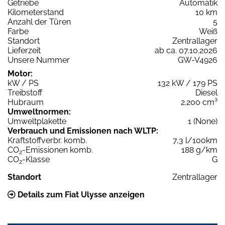
Getriebe
Automatik
Kilometerstand
10 km
Anzahl der Türen
5
Farbe
Weiß
Standort
Zentrallager
Lieferzeit
ab ca. 07.10.2026
Unsere Nummer
GW-V4926
Motor:
kW / PS
132 kW / 179 PS
Treibstoff
Diesel
Hubraum
2.200 cm³
Umweltnormen:
Umweltplakette
1 (None)
Verbrauch und Emissionen nach WLTP:
Kraftstoffverbr. komb.
7,3 l/100km
CO
-Emissionen komb.
188 g/km
2
CO
-Klasse
G
2
Standort
Zentrallager
Details zum Fiat Ulysse anzeigen