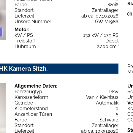
St
Farbe
Weiß
Standort
Zentrallager
Lieferzeit
ab ca. 07.10.2026
Unsere Nummer
GW-V1986
Motor:
kW / PS
132 kW / 179 PS
Treibstoff
Diesel
Hubraum
2.200 cm³
Pr
AHK Kamera Sitzh.
M
Allgemeine Daten:
U
Fahrzeugtyp
Pkw
Sc
Karosserieform
Van / Kleinbus
Um
Getriebe
Automatik
Ve
Kilometerstand
0
Kr
Anzahl der Türen
5
C
Farbe
Schwarz
C
Standort
Zentrallager
St
Lieferzeit
ab ca. 10.09.2026