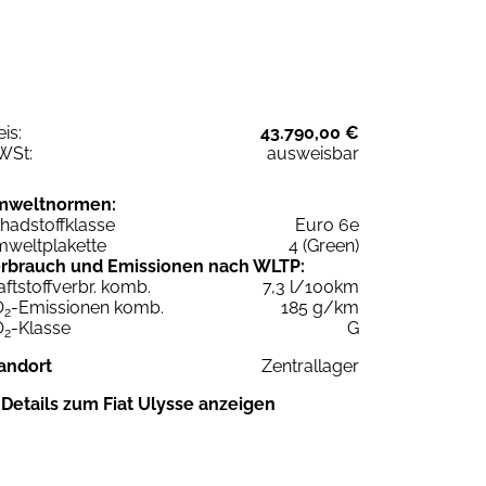
eis:
43.790,00 €
WSt:
ausweisbar
mweltnormen:
hadstoffklasse
Euro 6e
weltplakette
4 (Green)
rbrauch und Emissionen nach WLTP:
aftstoffverbr. komb.
7,3 l/100km
O
-Emissionen komb.
185 g/km
2
O
-Klasse
G
2
andort
Zentrallager
Details zum Fiat Ulysse anzeigen