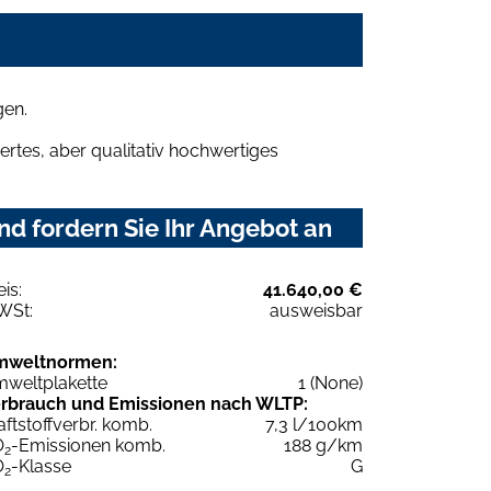
gen.
rtes, aber qualitativ hochwertiges
d fordern Sie Ihr Angebot an
eis:
41.640,00 €
WSt:
ausweisbar
mweltnormen:
weltplakette
1 (None)
rbrauch und Emissionen nach WLTP:
aftstoffverbr. komb.
7,3 l/100km
O
-Emissionen komb.
188 g/km
2
O
-Klasse
G
2