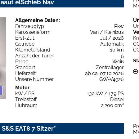
maaut elSchieb Nav
M
Allgemeine Daten:
U
Fahrzeugtyp
Pkw
Um
Karosserieform
Van / Kleinbus
Ve
Erst-Zul.
Jul / 2026
Kr
Getriebe
Automatik
C
Kilometerstand
10 km
C
Anzahl der Türen
5
St
Farbe
Weiß
Standort
Zentrallager
Lieferzeit
ab ca. 07.10.2026
Unsere Nummer
GW-V4926
Motor:
kW / PS
132 kW / 179 PS
Treibstoff
Diesel
Hubraum
2.200 cm³
Pr
 S&S EAT8 7 Sitzer*
M