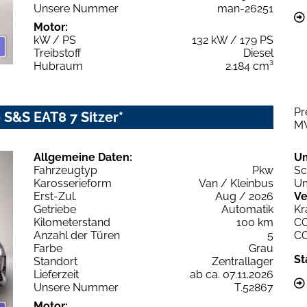
Unsere Nummer
man-26251
Motor:
kW / PS
132 kW / 179 PS
Treibstoff
Diesel
Hubraum
2.184 cm³
Pr
 S&S EAT8 7 Sitzer*
M
Allgemeine Daten:
U
Fahrzeugtyp
Pkw
Sc
Karosserieform
Van / Kleinbus
Um
Erst-Zul.
Aug / 2026
Ve
Getriebe
Automatik
Kr
Kilometerstand
100 km
C
Anzahl der Türen
5
C
Farbe
Grau
St
Standort
Zentrallager
Lieferzeit
ab ca. 07.11.2026
Unsere Nummer
T.52867
Motor: