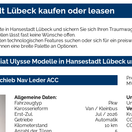
dt Lübeck kaufen oder leasen
te in Hansestadt Lübeck und sichern Sie sich Ihren Traumwa
len lässt fast keine Wünsche offen.
en technologischen Features suchen oder sich für ein preiswe
hnen eine breite Palette an Optionen.
iat Ulysse Modelle in Hansestadt Lübeck un
Pr
lSchieb Nav Leder ACC
M
Allgemeine Daten:
U
Fahrzeugtyp
Pkw
Um
Karosserieform
Van / Kleinbus
Ve
Erst-Zul.
Jul / 2026
Kr
Getriebe
Automatik
C
Kilometerstand
10 km
C
Anzahl der Türen
5