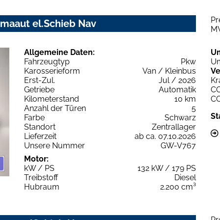
Pr
imaaut el.Schieb Nav
M
Allgemeine Daten:
U
Fahrzeugtyp
Pkw
Um
Karosserieform
Van / Kleinbus
Ve
Erst-Zul.
Jul / 2026
Kr
Getriebe
Automatik
C
Kilometerstand
10 km
C
Anzahl der Türen
5
St
Farbe
Schwarz
Standort
Zentrallager
Lieferzeit
ab ca. 07.10.2026
Unsere Nummer
GW-V767
Motor:
kW / PS
132 kW / 179 PS
Treibstoff
Diesel
Hubraum
2.200 cm³
Pr