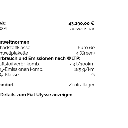
eis:
43.290,00 €
WSt:
ausweisbar
mweltnormen:
hadstoffklasse
Euro 6e
weltplakette
4 (Green)
rbrauch und Emissionen nach WLTP:
aftstoffverbr. komb.
7,3 l/100km
O
-Emissionen komb.
185 g/km
2
O
-Klasse
G
2
andort
Zentrallager
Details zum Fiat Ulysse anzeigen