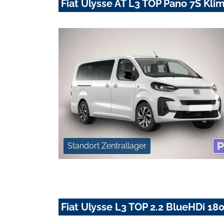
Fiat Ulysse AT L3 TOP Pano 7S Kli
Standort Zentrallager
Fiat Ulysse L3 TOP 2.2 BlueHDi 180