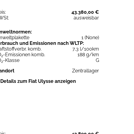
eis:
43.380,00 €
WSt:
ausweisbar
mweltnormen:
weltplakette
1 (None)
rbrauch und Emissionen nach WLTP:
aftstoffverbr. komb.
7,3 l/100km
O
-Emissionen komb.
188 g/km
2
O
-Klasse
G
2
andort
Zentrallager
Details zum Fiat Ulysse anzeigen
eis:
42.890,00 €