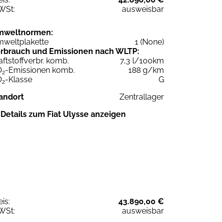
WSt:
ausweisbar
mweltnormen:
weltplakette
1 (None)
rbrauch und Emissionen nach WLTP:
aftstoffverbr. komb.
7,3 l/100km
O
-Emissionen komb.
188 g/km
2
O
-Klasse
G
2
andort
Zentrallager
Details zum Fiat Ulysse anzeigen
eis:
43.890,00 €
WSt:
ausweisbar