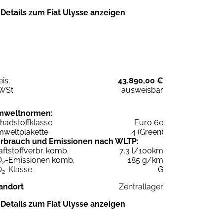
Details zum Fiat Ulysse anzeigen
eis:
43.890,00 €
WSt:
ausweisbar
mweltnormen:
hadstoffklasse
Euro 6e
weltplakette
4 (Green)
rbrauch und Emissionen nach WLTP:
aftstoffverbr. komb.
7,3 l/100km
O
-Emissionen komb.
185 g/km
2
O
-Klasse
G
2
andort
Zentrallager
Details zum Fiat Ulysse anzeigen