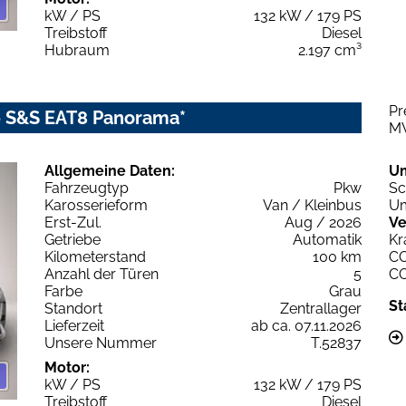
kW / PS
132 kW / 179 PS
Treibstoff
Diesel
Hubraum
2.197 cm³
Pr
80 S&S EAT8 Panorama*
M
Allgemeine Daten:
U
Fahrzeugtyp
Pkw
Sc
Karosserieform
Van / Kleinbus
Um
Erst-Zul.
Aug / 2026
Ve
Getriebe
Automatik
Kr
Kilometerstand
100 km
C
Anzahl der Türen
5
C
Farbe
Grau
St
Standort
Zentrallager
Lieferzeit
ab ca. 07.11.2026
Unsere Nummer
T.52837
Motor:
kW / PS
132 kW / 179 PS
Treibstoff
Diesel