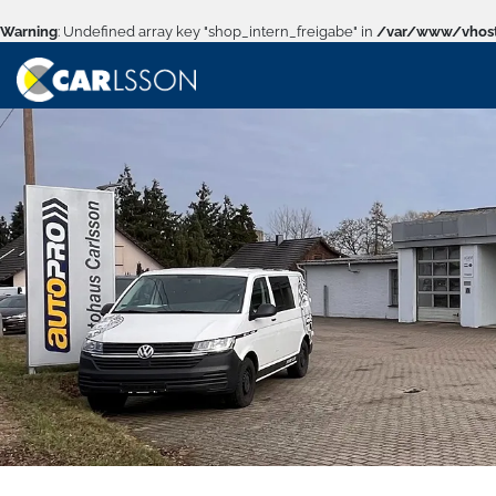
Warning
: Undefined array key "shop_intern_freigabe" in
/var/www/vhost