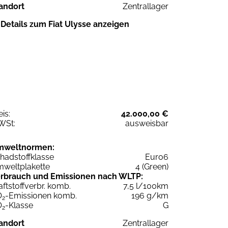
andort
Zentrallager
Details zum Fiat Ulysse anzeigen
eis:
42.000,00 €
WSt:
ausweisbar
mweltnormen:
hadstoffklasse
Euro6
weltplakette
4 (Green)
rbrauch und Emissionen nach WLTP:
aftstoffverbr. komb.
7,5 l/100km
O
-Emissionen komb.
196 g/km
2
O
-Klasse
G
2
andort
Zentrallager