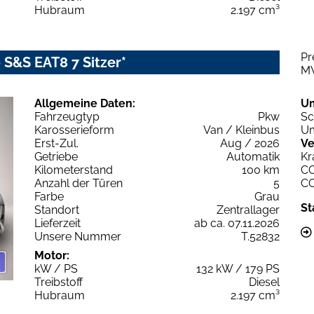
Hubraum
2.197 cm³
Pr
 S&S EAT8 7 Sitzer*
M
Allgemeine Daten:
U
Fahrzeugtyp
Pkw
Sc
Karosserieform
Van / Kleinbus
Um
Erst-Zul.
Aug / 2026
Ve
Getriebe
Automatik
Kr
Kilometerstand
100 km
C
Anzahl der Türen
5
C
Farbe
Grau
St
Standort
Zentrallager
Lieferzeit
ab ca. 07.11.2026
Unsere Nummer
T.52832
Motor:
kW / PS
132 kW / 179 PS
Treibstoff
Diesel
Hubraum
2.197 cm³