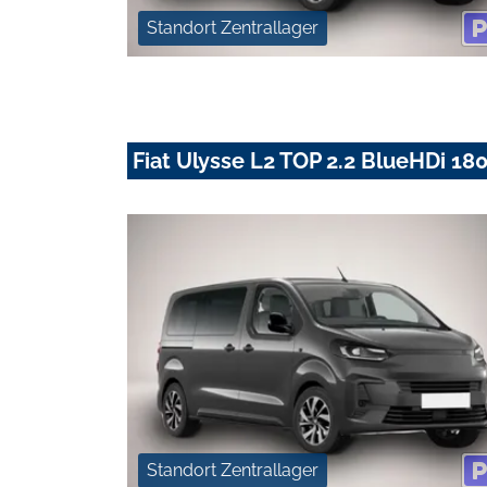
Standort Zentrallager
Fiat Ulysse L2 TOP 2.2 BlueHDi 180
Standort Zentrallager