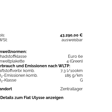
eis:
43.290,00 €
WSt:
ausweisbar
mweltnormen:
hadstoffklasse
Euro 6e
weltplakette
4 (Green)
rbrauch und Emissionen nach WLTP:
aftstoffverbr. komb.
7,3 l/100km
O
-Emissionen komb.
185 g/km
2
O
-Klasse
G
2
andort
Zentrallager
Details zum Fiat Ulysse anzeigen