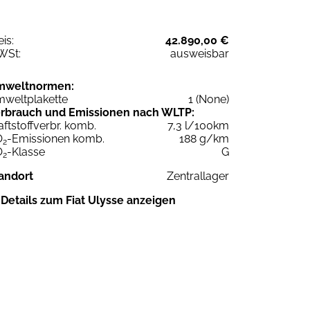
eis:
42.890,00 €
WSt:
ausweisbar
mweltnormen:
weltplakette
1 (None)
rbrauch und Emissionen nach WLTP:
aftstoffverbr. komb.
7,3 l/100km
O
-Emissionen komb.
188 g/km
2
O
-Klasse
G
2
andort
Zentrallager
Details zum Fiat Ulysse anzeigen