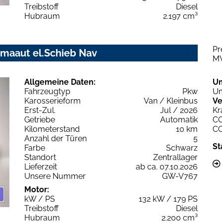
Treibstoff
Diesel
Hubraum
2.197 cm³
Pr
imaaut el.Schieb Nav
M
Allgemeine Daten:
U
Fahrzeugtyp
Pkw
Um
Karosserieform
Van / Kleinbus
Ve
Erst-Zul.
Jul / 2026
Kr
Getriebe
Automatik
C
Kilometerstand
10 km
C
Anzahl der Türen
5
St
Farbe
Schwarz
Standort
Zentrallager
Lieferzeit
ab ca. 07.10.2026
Unsere Nummer
GW-V767
Motor:
kW / PS
132 kW / 179 PS
Treibstoff
Diesel
Hubraum
2.200 cm³