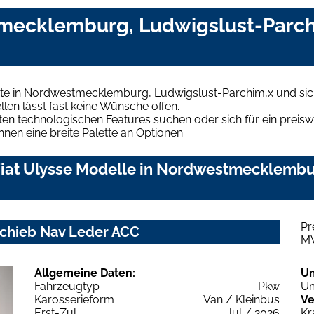
tmecklemburg, Ludwigslust-Parch
ote in Nordwestmecklemburg, Ludwigslust-Parchim,x und sic
len lässt fast keine Wünsche offen.
en technologischen Features suchen oder sich für ein preiswe
hnen eine breite Palette an Optionen.
Fiat Ulysse Modelle in Nordwestmecklembu
Pr
lSchieb Nav Leder ACC
M
Allgemeine Daten:
U
Fahrzeugtyp
Pkw
Um
Karosserieform
Van / Kleinbus
Ve
Erst-Zul.
Jul / 2026
Kr