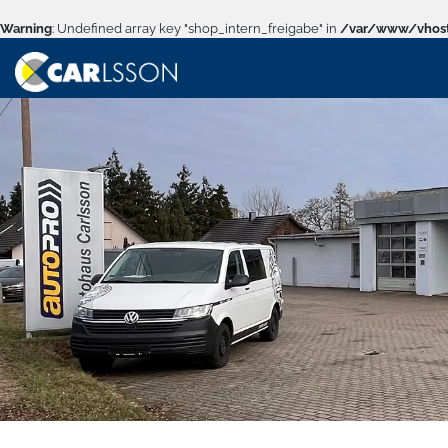
Warning
: Undefined array key "shop_intern_freigabe" in
/var/www/vhost