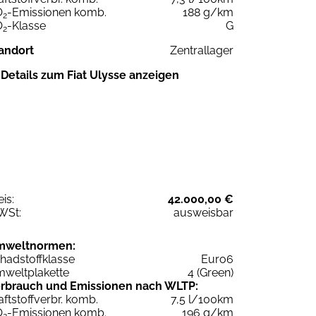
O
-Emissionen komb.
188 g/km
2
O
-Klasse
G
2
andort
Zentrallager
Details zum Fiat Ulysse anzeigen
eis:
42.000,00 €
WSt:
ausweisbar
mweltnormen:
hadstoffklasse
Euro6
weltplakette
4 (Green)
rbrauch und Emissionen nach WLTP:
aftstoffverbr. komb.
7,5 l/100km
O
-Emissionen komb.
196 g/km
2