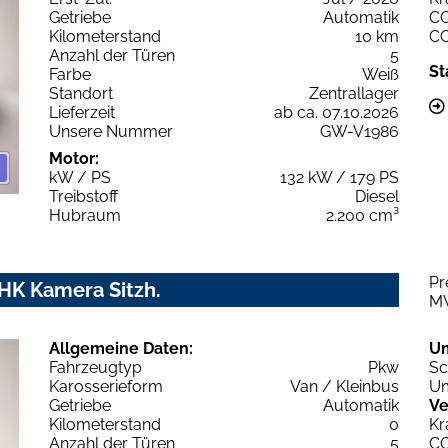
Getriebe
Automatik
C
Kilometerstand
10 km
C
Anzahl der Türen
5
St
Farbe
Weiß
Standort
Zentrallager
Lieferzeit
ab ca. 07.10.2026
Unsere Nummer
GW-V1986
Motor:
kW / PS
132 kW / 179 PS
Treibstoff
Diesel
Hubraum
2.200 cm³
Pr
AHK Kamera Sitzh.
M
Allgemeine Daten:
U
Fahrzeugtyp
Pkw
Sc
Karosserieform
Van / Kleinbus
Um
Getriebe
Automatik
Ve
Kilometerstand
0
Kr
Anzahl der Türen
5
C