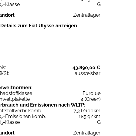
O
-Klasse
G
2
andort
Zentrallager
Details zum Fiat Ulysse anzeigen
eis:
43.890,00 €
WSt:
ausweisbar
mweltnormen:
hadstoffklasse
Euro 6e
weltplakette
4 (Green)
rbrauch und Emissionen nach WLTP:
aftstoffverbr. komb.
7,3 l/100km
O
-Emissionen komb.
185 g/km
2
O
-Klasse
G
2
andort
Zentrallager