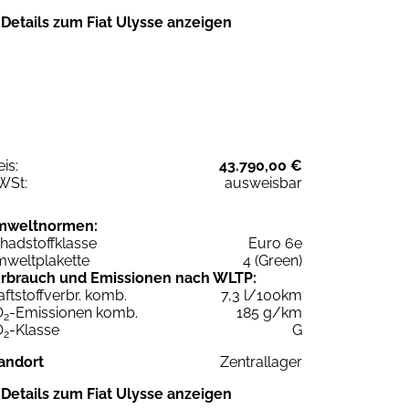
Details zum Fiat Ulysse anzeigen
eis:
43.790,00 €
WSt:
ausweisbar
mweltnormen:
hadstoffklasse
Euro 6e
weltplakette
4 (Green)
rbrauch und Emissionen nach WLTP:
aftstoffverbr. komb.
7,3 l/100km
O
-Emissionen komb.
185 g/km
2
O
-Klasse
G
2
andort
Zentrallager
Details zum Fiat Ulysse anzeigen