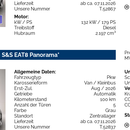
Lieferzeit
ab ca. 07.11.2026
Unsere Nummer
T.52867
Motor:
kW / PS
132 kW / 179 PS
Treibstoff
Diesel
Hubraum
2.197 cm³
Pr
80 S&S EAT8 Panorama*
M
Allgemeine Daten:
U
Fahrzeugtyp
Pkw
Sc
Karosserieform
Van / Kleinbus
Um
Erst-Zul.
Aug / 2026
Ve
Getriebe
Automatik
Kr
Kilometerstand
100 km
C
Anzahl der Türen
5
C
Farbe
Grau
St
Standort
Zentrallager
Lieferzeit
ab ca. 07.11.2026
Unsere Nummer
T.52837