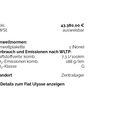
eis:
43.380,00 €
WSt:
ausweisbar
mweltnormen:
weltplakette
1 (None)
rbrauch und Emissionen nach WLTP:
aftstoffverbr. komb.
7,3 l/100km
O
-Emissionen komb.
188 g/km
2
O
-Klasse
G
2
andort
Zentrallager
Details zum Fiat Ulysse anzeigen