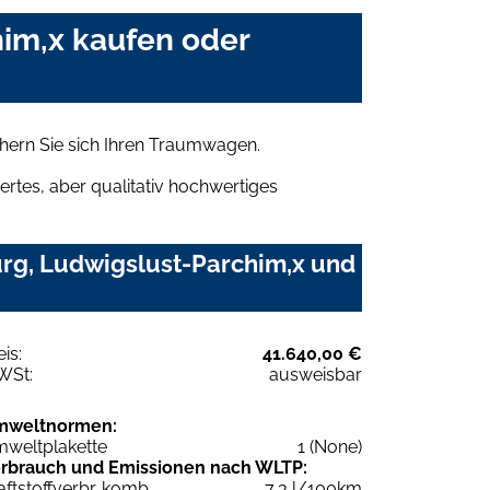
im,x kaufen oder
hern Sie sich Ihren Traumwagen.
rtes, aber qualitativ hochwertiges
rg, Ludwigslust-Parchim,x und
eis:
41.640,00 €
WSt:
ausweisbar
mweltnormen:
weltplakette
1 (None)
rbrauch und Emissionen nach WLTP:
aftstoffverbr. komb.
7,3 l/100km