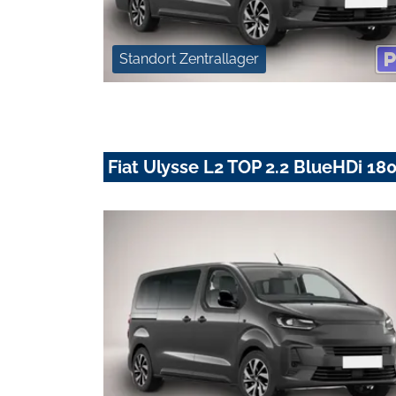
Standort Zentrallager
Fiat Ulysse L2 TOP 2.2 BlueHDi 1