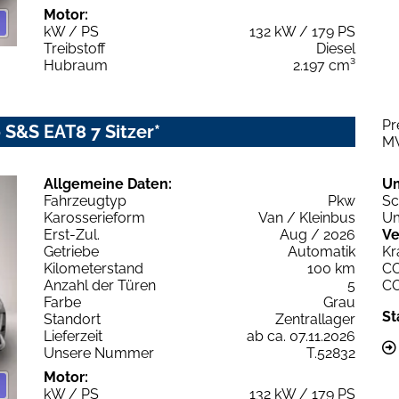
Motor:
kW / PS
132 kW / 179 PS
Treibstoff
Diesel
Hubraum
2.197 cm³
Pr
 S&S EAT8 7 Sitzer*
M
Allgemeine Daten:
U
Fahrzeugtyp
Pkw
Sc
Karosserieform
Van / Kleinbus
Um
Erst-Zul.
Aug / 2026
Ve
Getriebe
Automatik
Kr
Kilometerstand
100 km
C
Anzahl der Türen
5
C
Farbe
Grau
St
Standort
Zentrallager
Lieferzeit
ab ca. 07.11.2026
Unsere Nummer
T.52832
Motor:
kW / PS
132 kW / 179 PS