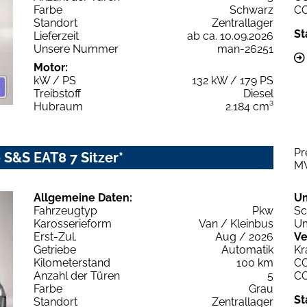
Farbe
Schwarz
C
Standort
Zentrallager
St
Lieferzeit
ab ca. 10.09.2026
Unsere Nummer
man-26251
Motor:
kW / PS
132 kW / 179 PS
Treibstoff
Diesel
Hubraum
2.184 cm³
Pr
 S&S EAT8 7 Sitzer*
M
Allgemeine Daten:
U
Fahrzeugtyp
Pkw
Sc
Karosserieform
Van / Kleinbus
Um
Erst-Zul.
Aug / 2026
Ve
Getriebe
Automatik
Kr
Kilometerstand
100 km
C
Anzahl der Türen
5
C
Farbe
Grau
St
Standort
Zentrallager