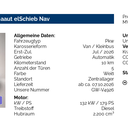
Pr
maaut elSchieb Nav
M
Allgemeine Daten:
U
Fahrzeugtyp
Pkw
Um
Karosserieform
Van / Kleinbus
Ve
Erst-Zul.
Jul / 2026
Kr
Getriebe
Automatik
C
Kilometerstand
10 km
C
Anzahl der Türen
5
St
Farbe
Weiß
Standort
Zentrallager
Lieferzeit
ab ca. 07.10.2026
Unsere Nummer
GW-V4926
Motor:
kW / PS
132 kW / 179 PS
Treibstoff
Diesel
Hubraum
2.200 cm³