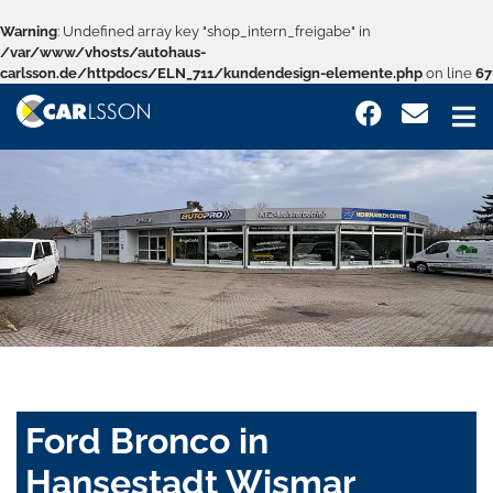
Warning
: Undefined array key "shop_intern_freigabe" in
/var/www/vhosts/autohaus-
carlsson.de/httpdocs/ELN_711/kundendesign-elemente.php
on line
67
Ford Bronco in
Hansestadt Wismar