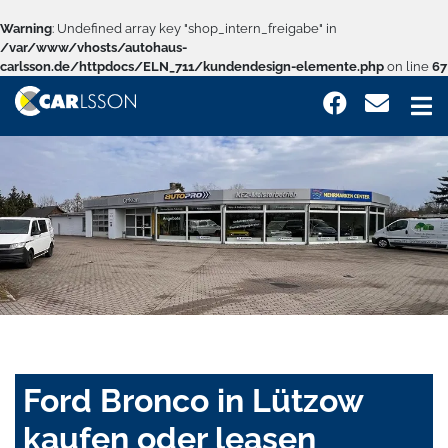
Warning
: Undefined array key "shop_intern_freigabe" in
/var/www/vhosts/autohaus-
carlsson.de/httpdocs/ELN_711/kundendesign-elemente.php
on line
67
Ford Bronco in Lützow
kaufen oder leasen