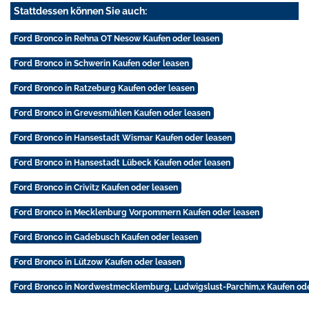
Stattdessen können Sie auch:
Ford Bronco in Rehna OT Nesow Kaufen oder leasen
Ford Bronco in Schwerin Kaufen oder leasen
Ford Bronco in Ratzeburg Kaufen oder leasen
Ford Bronco in Grevesmühlen Kaufen oder leasen
Ford Bronco in Hansestadt Wismar Kaufen oder leasen
Ford Bronco in Hansestadt Lübeck Kaufen oder leasen
Ford Bronco in Crivitz Kaufen oder leasen
Ford Bronco in Mecklenburg Vorpommern Kaufen oder leasen
Ford Bronco in Gadebusch Kaufen oder leasen
Ford Bronco in Lützow Kaufen oder leasen
Ford Bronco in Nordwestmecklemburg, Ludwigslust-Parchim,x Kaufen ode