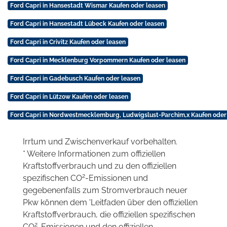
Ford Capri in Hansestadt Wismar Kaufen oder leasen
Ford Capri in Hansestadt Lübeck Kaufen oder leasen
Ford Capri in Crivitz Kaufen oder leasen
Ford Capri in Mecklenburg Vorpommern Kaufen oder leasen
Ford Capri in Gadebusch Kaufen oder leasen
Ford Capri in Lützow Kaufen oder leasen
Ford Capri in Nordwestmecklemburg, Ludwigslust-Parchim,x Kaufen oder
Irrtum und Zwischenverkauf vorbehalten.
* Weitere Informationen zum offiziellen
Kraftstoffverbrauch und zu den offiziellen
2
spezifischen CO
-Emissionen und
gegebenenfalls zum Stromverbrauch neuer
Pkw können dem 'Leitfaden über den offiziellen
Kraftstoffverbrauch, die offiziellen spezifischen
2
CO
-Emissionen und den offiziellen