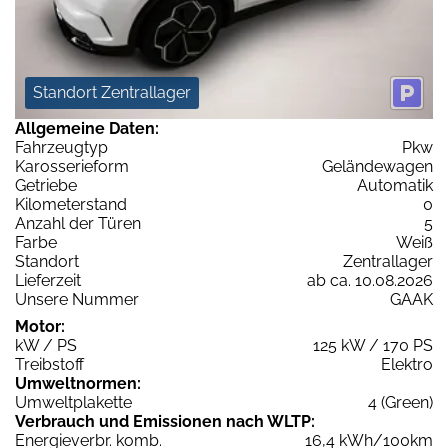
Standort Zentrallager
Allgemeine Daten:
Fahrzeugtyp
Pkw
Karosserieform
Geländewagen
Getriebe
Automatik
Kilometerstand
0
Anzahl der Türen
5
Farbe
Weiß
Standort
Zentrallager
Lieferzeit
ab ca. 10.08.2026
Unsere Nummer
GAAK
Motor:
kW / PS
125 kW / 170 PS
Treibstoff
Elektro
Umweltnormen:
Umweltplakette
4 (Green)
Verbrauch und Emissionen nach WLTP:
Energieverbr. komb.
16,4 kWh/100km