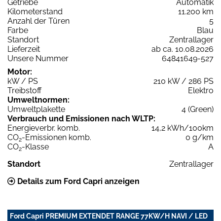
Getriebe
Automatik
Kilometerstand
11.200 km
Anzahl der Türen
5
Farbe
Blau
Standort
Zentrallager
Lieferzeit
ab ca. 10.08.2026
Unsere Nummer
64841649-527
Motor:
kW / PS
210 kW / 286 PS
Treibstoff
Elektro
Umweltnormen:
Umweltplakette
4 (Green)
Verbrauch und Emissionen nach WLTP:
Energieverbr. komb.
14,2 kWh/100km
CO
-Emissionen komb.
0 g/km
2
CO
-Klasse
A
2
Standort
Zentrallager
Details zum Ford Capri anzeigen
Ford Capri PREMIUM EXTENDET RANGE 77KW/H NAVI / LED