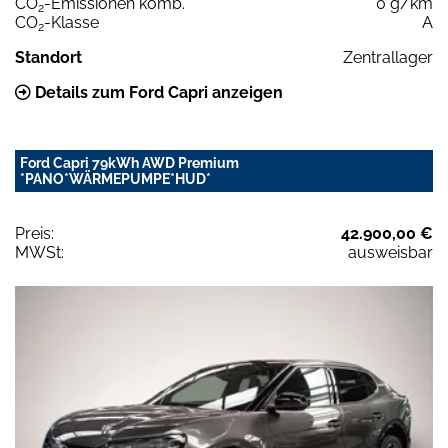
CO
-Emissionen komb.
0 g/km
2
CO
-Klasse
A
2
Standort
Zentrallager
Details zum Ford Capri anzeigen
Ford Capri 79kWh AWD Premium
*PANO*WÄRMEPUMPE*HUD*
Preis:
42.900,00 €
MWSt:
ausweisbar