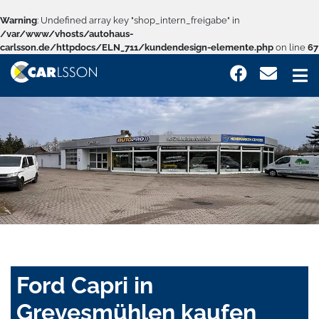
Warning
: Undefined array key "shop_intern_freigabe" in
/var/www/vhosts/autohaus-
carlsson.de/httpdocs/ELN_711/kundendesign-elemente.php
on line
67
Ford Capri in
Grevesmühlen kaufen