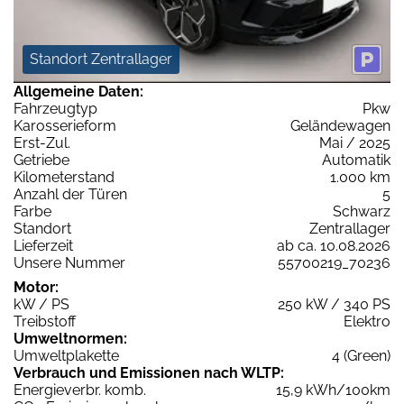
Standort Zentrallager
Allgemeine Daten:
Fahrzeugtyp
Pkw
Karosserieform
Geländewagen
Erst-Zul.
Mai / 2025
Getriebe
Automatik
Kilometerstand
1.000 km
Anzahl der Türen
5
Farbe
Schwarz
Standort
Zentrallager
Lieferzeit
ab ca. 10.08.2026
Unsere Nummer
55700219_70236
Motor:
kW / PS
250 kW / 340 PS
Treibstoff
Elektro
Umweltnormen:
Umweltplakette
4 (Green)
Verbrauch und Emissionen nach WLTP:
Energieverbr. komb.
15,9 kWh/100km