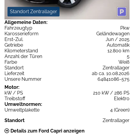
Standort Zentrallager
Allgemeine Daten:
Fahrzeugtyp
Pkw
Karosserieform
Geländewagen
Erst-Zul.
Jun / 2025
Getriebe
Automatik
Kilometerstand
12.800 km
Anzahl der Türen
5
Farbe
Weiß
Standort
Zentrallager
Lieferzeit
ab ca. 10.08.2026
Unsere Nummer
64841086-575
Motor:
kW / PS
210 kW / 286 PS
Treibstoff
Elektro
Umweltnormen:
Umweltplakette
4 (Green)
Standort
Zentrallager
Details zum Ford Capri anzeigen