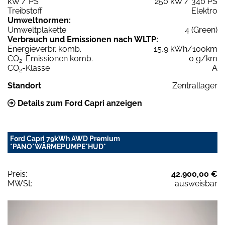
kW / PS
250 kW / 340 PS
Treibstoff
Elektro
Umweltnormen:
Umweltplakette
4 (Green)
Verbrauch und Emissionen nach WLTP:
Energieverbr. komb.
15,9 kWh/100km
CO
-Emissionen komb.
0 g/km
2
CO
-Klasse
A
2
Standort
Zentrallager
Details zum Ford Capri anzeigen
Ford Capri 79kWh AWD Premium
*PANO*WÄRMEPUMPE*HUD*
Preis:
42.900,00 €
MWSt:
ausweisbar