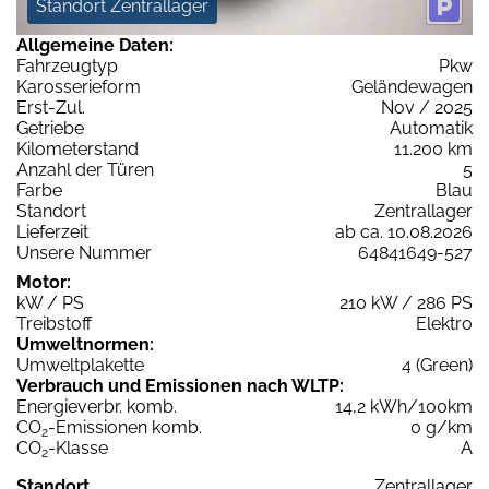
Standort Zentrallager
Allgemeine Daten:
Fahrzeugtyp
Pkw
Karosserieform
Geländewagen
Erst-Zul.
Nov / 2025
Getriebe
Automatik
Kilometerstand
11.200 km
Anzahl der Türen
5
Farbe
Blau
Standort
Zentrallager
Lieferzeit
ab ca. 10.08.2026
Unsere Nummer
64841649-527
Motor:
kW / PS
210 kW / 286 PS
Treibstoff
Elektro
Umweltnormen:
Umweltplakette
4 (Green)
Verbrauch und Emissionen nach WLTP:
Energieverbr. komb.
14,2 kWh/100km
CO
-Emissionen komb.
0 g/km
2
CO
-Klasse
A
2
Standort
Zentrallager