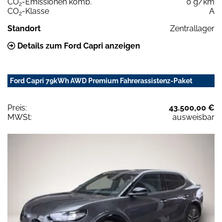
CO
-Emissionen komb.
0 g/km
2
CO
-Klasse
A
2
Standort
Zentrallager
Details zum Ford Capri anzeigen
Ford Capri 79kWh AWD Premium Fahrerassistenz-Paket
Preis:
43.500,00 €
MWSt:
ausweisbar