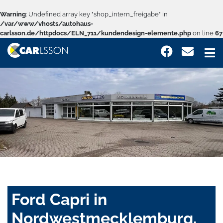
Warning
: Undefined array key "shop_intern_freigabe" in
/var/www/vhosts/autohaus-
carlsson.de/httpdocs/ELN_711/kundendesign-elemente.php
on line
67
Ford Capri in
Nordwestmecklemburg,