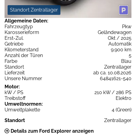
Standort Zentrallager
Allgemeine Daten:
Fahrzeugtyp
Pkw
Karosserieform
Geländewagen
Erst-Zul.
Okt / 2025
Getriebe
Automatik
Kilometerstand
9.900 km
Anzahl der Türen
5
Farbe
Blau
Standort
Zentrallager
Lieferzeit
ab ca. 10.08.2026
Unsere Nummer
64841621-540
Motor:
kW / PS
210 kW / 286 PS
Treibstoff
Elektro
Umweltnormen:
Umweltplakette
4 (Green)
Standort
Zentrallager
Details zum Ford Explorer anzeigen