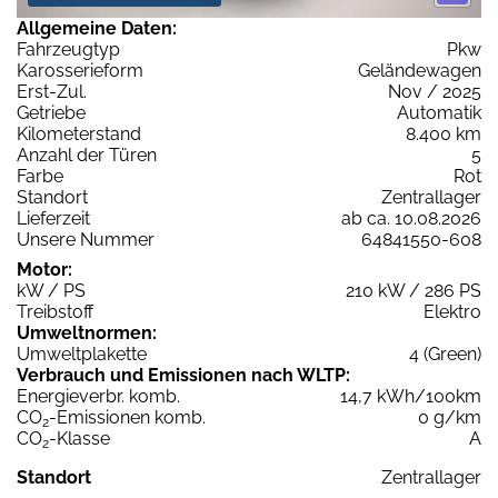
Allgemeine Daten:
Fahrzeugtyp
Pkw
Karosserieform
Geländewagen
Erst-Zul.
Nov / 2025
Getriebe
Automatik
Kilometerstand
8.400 km
Anzahl der Türen
5
Farbe
Rot
Standort
Zentrallager
Lieferzeit
ab ca. 10.08.2026
Unsere Nummer
64841550-608
Motor:
kW / PS
210 kW / 286 PS
Treibstoff
Elektro
Umweltnormen:
Umweltplakette
4 (Green)
Verbrauch und Emissionen nach WLTP:
Energieverbr. komb.
14,7 kWh/100km
CO
-Emissionen komb.
0 g/km
2
CO
-Klasse
A
2
Standort
Zentrallager