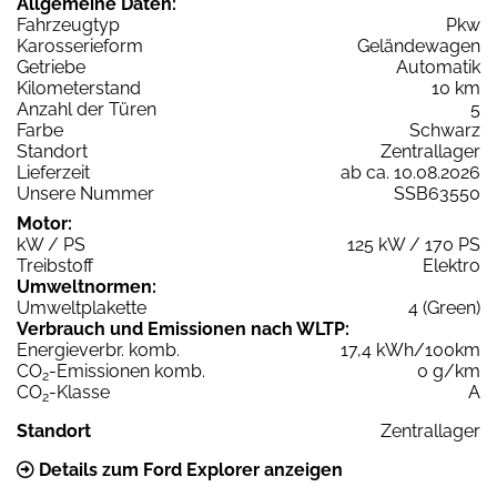
Allgemeine Daten:
Fahrzeugtyp
Pkw
Karosserieform
Geländewagen
Getriebe
Automatik
Kilometerstand
10 km
Anzahl der Türen
5
Farbe
Schwarz
Standort
Zentrallager
Lieferzeit
ab ca. 10.08.2026
Unsere Nummer
SSB63550
Motor:
kW / PS
125 kW / 170 PS
Treibstoff
Elektro
Umweltnormen:
Umweltplakette
4 (Green)
Verbrauch und Emissionen nach WLTP:
Energieverbr. komb.
17,4 kWh/100km
CO
-Emissionen komb.
0 g/km
2
CO
-Klasse
A
2
Standort
Zentrallager
Details zum Ford Explorer anzeigen