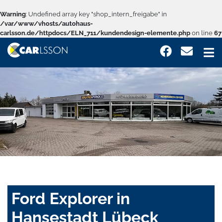
Warning
: Undefined array key "shop_intern_freigabe" in
/var/www/vhosts/autohaus-
carlsson.de/httpdocs/ELN_711/kundendesign-elemente.php
on line
67
Ford Explorer in
Hansestadt Lübeck