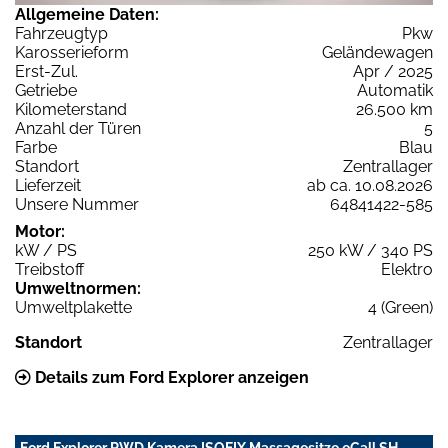
Allgemeine Daten:
Fahrzeugtyp
Pkw
Karosserieform
Geländewagen
Erst-Zul.
Apr / 2025
Getriebe
Automatik
Kilometerstand
26.500 km
Anzahl der Türen
5
Farbe
Blau
Standort
Zentrallager
Lieferzeit
ab ca. 10.08.2026
Unsere Nummer
64841422-585
Motor:
kW / PS
250 kW / 340 PS
Treibstoff
Elektro
Umweltnormen:
Umweltplakette
4 (Green)
Standort
Zentrallager
Details zum Ford Explorer anzeigen
Ford Explorer RWD Kamera ISOFIX Massagesitze eCall SH