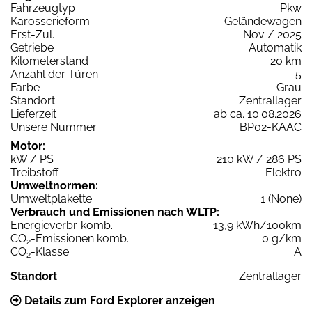
Fahrzeugtyp
Pkw
Karosserieform
Geländewagen
Erst-Zul.
Nov / 2025
Getriebe
Automatik
Kilometerstand
20 km
Anzahl der Türen
5
Farbe
Grau
Standort
Zentrallager
Lieferzeit
ab ca. 10.08.2026
Unsere Nummer
BP02-KAAC
Motor:
kW / PS
210 kW / 286 PS
Treibstoff
Elektro
Umweltnormen:
Umweltplakette
1 (None)
Verbrauch und Emissionen nach WLTP:
Energieverbr. komb.
13,9 kWh/100km
CO
-Emissionen komb.
0 g/km
2
CO
-Klasse
A
2
Standort
Zentrallager
Details zum Ford Explorer anzeigen