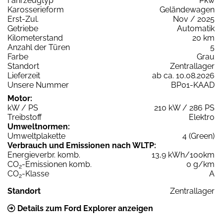
Fahrzeugtyp
Pkw
Karosserieform
Geländewagen
Erst-Zul.
Nov / 2025
Getriebe
Automatik
Kilometerstand
20 km
Anzahl der Türen
5
Farbe
Grau
Standort
Zentrallager
Lieferzeit
ab ca. 10.08.2026
Unsere Nummer
BP01-KAAD
Motor:
kW / PS
210 kW / 286 PS
Treibstoff
Elektro
Umweltnormen:
Umweltplakette
4 (Green)
Verbrauch und Emissionen nach WLTP:
Energieverbr. komb.
13,9 kWh/100km
CO
-Emissionen komb.
0 g/km
2
CO
-Klasse
A
2
Standort
Zentrallager
Details zum Ford Explorer anzeigen