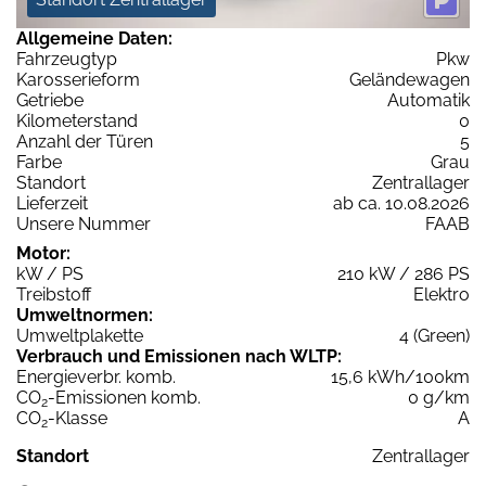
Allgemeine Daten:
Fahrzeugtyp
Pkw
Karosserieform
Geländewagen
Getriebe
Automatik
Kilometerstand
0
Anzahl der Türen
5
Farbe
Grau
Standort
Zentrallager
Lieferzeit
ab ca. 10.08.2026
Unsere Nummer
FAAB
Motor:
kW / PS
210 kW / 286 PS
Treibstoff
Elektro
Umweltnormen:
Umweltplakette
4 (Green)
Verbrauch und Emissionen nach WLTP:
Energieverbr. komb.
15,6 kWh/100km
CO
-Emissionen komb.
0 g/km
2
CO
-Klasse
A
2
Standort
Zentrallager