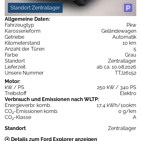
Standort Zentrallager
Allgemeine Daten:
Fahrzeugtyp
Pkw
Karosserieform
Geländewagen
Getriebe
Automatik
Kilometerstand
10 km
Anzahl der Türen
5
Farbe
Grau
Standort
Zentrallager
Lieferzeit
ab ca. 10.08.2026
Unsere Nummer
TTJ26152
Motor:
kW / PS
250 kW / 340 PS
Treibstoff
Elektro
Verbrauch und Emissionen nach WLTP:
Energieverbr. komb.
17,4 kWh/100km
CO
-Emissionen komb.
0 g/km
2
CO
-Klasse
A
2
Standort
Zentrallager
Details zum Ford Explorer anzeigen