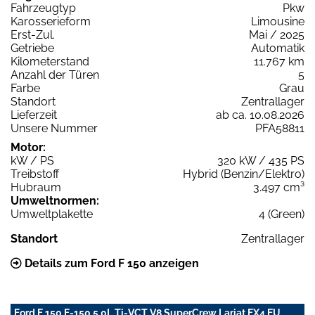
Fahrzeugtyp
Pkw
Karosserieform
Limousine
Erst-Zul.
Mai / 2025
Getriebe
Automatik
Kilometerstand
11.767 km
Anzahl der Türen
5
Farbe
Grau
Standort
Zentrallager
Lieferzeit
ab ca. 10.08.2026
Unsere Nummer
PFA58811
Motor:
kW / PS
320 kW / 435 PS
Treibstoff
Hybrid (Benzin/Elektro)
Hubraum
3.497 cm³
Umweltnormen:
Umweltplakette
4 (Green)
Standort
Zentrallager
Details zum Ford F 150 anzeigen
Ford F 150 F-150 5,0L Ti-VCT V8 SuperCrew Lariat FX4 EU