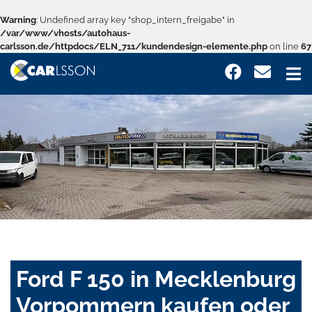
Warning
: Undefined array key "shop_intern_freigabe" in
/var/www/vhosts/autohaus-
carlsson.de/httpdocs/ELN_711/kundendesign-elemente.php
on line
67
Ford F 150 in Mecklenburg
Vorpommern kaufen oder