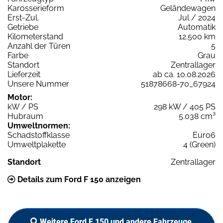
Karosserieform
Geländewagen
Erst-Zul.
Jul / 2024
Getriebe
Automatik
Kilometerstand
12.500 km
Anzahl der Türen
5
Farbe
Grau
Standort
Zentrallager
Lieferzeit
ab ca. 10.08.2026
Unsere Nummer
51878668-70_67924
Motor:
kW / PS
298 kW / 405 PS
Hubraum
5.038 cm³
Umweltnormen:
Schadstoffklasse
Euro6
Umweltplakette
4 (Green)
Standort
Zentrallager
Details zum Ford F 150 anzeigen
Weitere Ford F 150 und andere Fahrzeuge