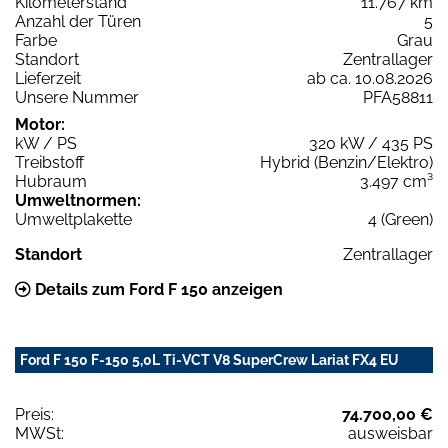
Kilometerstand
11.767 km
Anzahl der Türen
5
Farbe
Grau
Standort
Zentrallager
Lieferzeit
ab ca. 10.08.2026
Unsere Nummer
PFA58811
Motor:
kW / PS
320 kW / 435 PS
Treibstoff
Hybrid (Benzin/Elektro)
Hubraum
3.497 cm³
Umweltnormen:
Umweltplakette
4 (Green)
Standort
Zentrallager
Details zum Ford F 150 anzeigen
Ford F 150 F-150 5,0L Ti-VCT V8 SuperCrew Lariat FX4 EU
Preis:
74.700,00 €
MWSt:
ausweisbar