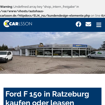
Warning
: Undefined array key "shop_intern_freigabe" in
/var/www/vhosts/autohaus-
carlsson.de/httpdocs/ELN_711/kundendesign-elemente.php
on line
67
Ford F 150 in Ratzeburg
kaufen oder leasen