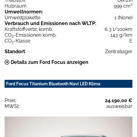
Treibstoff
Benzin
Hubraum
999 cm³
Umweltnormen:
Umweltplakette
1 (None)
Verbrauch und Emissionen nach WLTP:
Kraftstoffverbr. komb.
6,3 l/100km
CO
-Emissionen komb.
143 g/km
2
CO
-Klasse
E
2
Standort
Zentrallager
Details zum Ford Focus anzeigen
Ford Focus Titanium Bluetooth Navi LED Klima
Preis:
24.190,00 €
MWSt:
ausweisbar