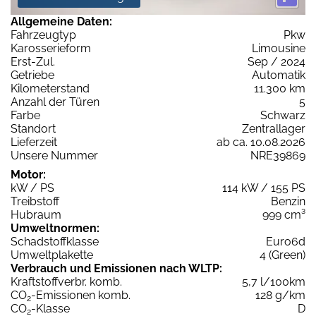
Allgemeine Daten:
Fahrzeugtyp
Pkw
Karosserieform
Limousine
Erst-Zul.
Sep / 2024
Getriebe
Automatik
Kilometerstand
11.300 km
Anzahl der Türen
5
Farbe
Schwarz
Standort
Zentrallager
Lieferzeit
ab ca. 10.08.2026
Unsere Nummer
NRE39869
Motor:
kW / PS
114 kW / 155 PS
Treibstoff
Benzin
Hubraum
999 cm³
Umweltnormen:
Schadstoffklasse
Euro6d
Umweltplakette
4 (Green)
Verbrauch und Emissionen nach WLTP:
Kraftstoffverbr. komb.
5,7 l/100km
CO
-Emissionen komb.
128 g/km
2
CO
-Klasse
D
2