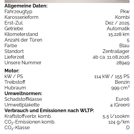
Allgemeine Daten:
Fahrzeugtyp
Pkw
Karosserieform
Kombi
Erst-Zul.
Dez / 2025
Getriebe
Automatik
Kilometerstand
15.228 km
Anzahl der Türen
5
Farbe
Blau
Standort
Zentrallager
Lieferzeit
ab ca. 11.08.2026
Unsere Nummer
28949
Motor:
kW / PS
114 kW / 155 PS
Treibstoff
Benzin
Hubraum
999 cm³
Umweltnormen:
Schadstoffklasse
Euro6
Umweltplakette
4 (Green)
Verbrauch und Emissionen nach WLTP:
Kraftstoffverbr. komb.
5,5 l/100km
CO
-Emissionen komb.
124 g/km
2
CO
-Klasse
D
2