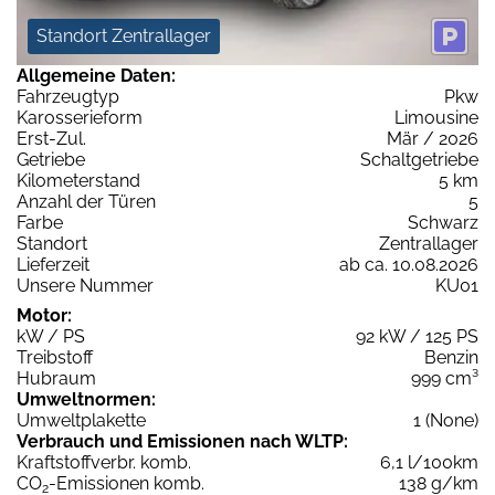
Standort Zentrallager
Allgemeine Daten:
Fahrzeugtyp
Pkw
Karosserieform
Limousine
Erst-Zul.
Mär / 2026
Getriebe
Schaltgetriebe
Kilometerstand
5 km
Anzahl der Türen
5
Farbe
Schwarz
Standort
Zentrallager
Lieferzeit
ab ca. 10.08.2026
Unsere Nummer
KU01
Motor:
kW / PS
92 kW / 125 PS
Treibstoff
Benzin
Hubraum
999 cm³
Umweltnormen:
Umweltplakette
1 (None)
Verbrauch und Emissionen nach WLTP:
Kraftstoffverbr. komb.
6,1 l/100km
CO
-Emissionen komb.
138 g/km
2