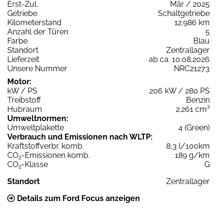
Erst-Zul.
Mär / 2025
Getriebe
Schaltgetriebe
Kilometerstand
12.986 km
Anzahl der Türen
5
Farbe
Blau
Standort
Zentrallager
Lieferzeit
ab ca. 10.08.2026
Unsere Nummer
NRC21273
Motor:
kW / PS
206 kW / 280 PS
Treibstoff
Benzin
Hubraum
2.261 cm³
Umweltnormen:
Umweltplakette
4 (Green)
Verbrauch und Emissionen nach WLTP:
Kraftstoffverbr. komb.
8,3 l/100km
CO
-Emissionen komb.
189 g/km
2
CO
-Klasse
G
2
Standort
Zentrallager
Details zum Ford Focus anzeigen