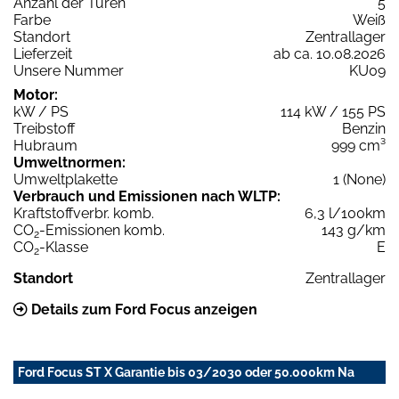
Anzahl der Türen
5
Farbe
Weiß
Standort
Zentrallager
Lieferzeit
ab ca. 10.08.2026
Unsere Nummer
KU09
Motor:
kW / PS
114 kW / 155 PS
Treibstoff
Benzin
Hubraum
999 cm³
Umweltnormen:
Umweltplakette
1 (None)
Verbrauch und Emissionen nach WLTP:
Kraftstoffverbr. komb.
6,3 l/100km
CO
-Emissionen komb.
143 g/km
2
CO
-Klasse
E
2
Standort
Zentrallager
Details zum Ford Focus anzeigen
Ford Focus ST X Garantie bis 03/2030 oder 50.000km Na