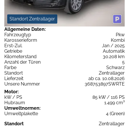
Standort Zentrallager
Allgemeine Daten:
Fahrzeugtyp
Pkw
Karosserieform
Kombi
Erst-Zul.
Jan / 2025
Getriebe
Automatik
Kilometerstand
30.208 km
Anzahl der Türen
5
Farbe
Schwarz
Standort
Zentrallager
Lieferzeit
ab ca. 10.08.2026
Unsere Nummer
368753897SWRTE
Motor:
kW / PS
85 kW / 116 PS
Hubraum
1.499 cm³
Umweltnormen:
Umweltplakette
4 (Green)
Standort
Zentrallager