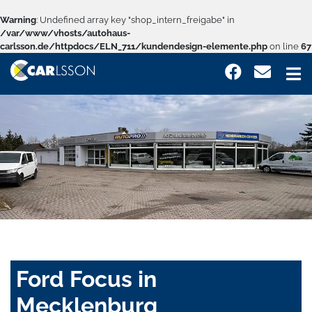
Warning
: Undefined array key "shop_intern_freigabe" in
/var/www/vhosts/autohaus-
carlsson.de/httpdocs/ELN_711/kundendesign-elemente.php
on line
67
Ford Focus in
Mecklenburg