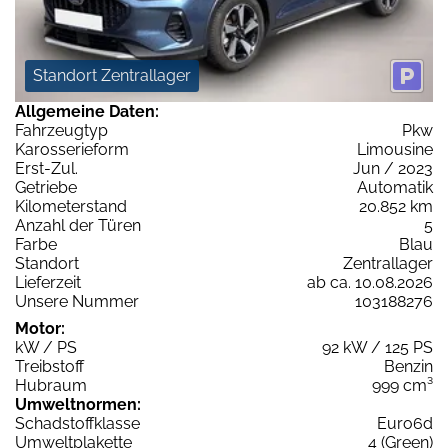
Standort Zentrallager
Allgemeine Daten:
Fahrzeugtyp
Pkw
Karosserieform
Limousine
Erst-Zul.
Jun / 2023
Getriebe
Automatik
Kilometerstand
20.852 km
Anzahl der Türen
5
Farbe
Blau
Standort
Zentrallager
Lieferzeit
ab ca. 10.08.2026
Unsere Nummer
103188276
Motor:
kW / PS
92 kW / 125 PS
Treibstoff
Benzin
Hubraum
999 cm³
Umweltnormen:
Schadstoffklasse
Euro6d
Umweltplakette
4 (Green)