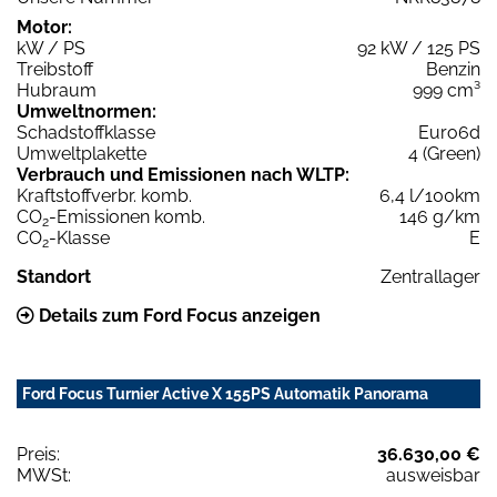
Motor:
kW / PS
92 kW / 125 PS
Treibstoff
Benzin
Hubraum
999 cm³
Umweltnormen:
Schadstoffklasse
Euro6d
Umweltplakette
4 (Green)
Verbrauch und Emissionen nach WLTP:
Kraftstoffverbr. komb.
6,4 l/100km
CO
-Emissionen komb.
146 g/km
2
CO
-Klasse
E
2
Standort
Zentrallager
Details zum Ford Focus anzeigen
Ford Focus Turnier Active X 155PS Automatik Panorama
Preis:
36.630,00 €
MWSt:
ausweisbar