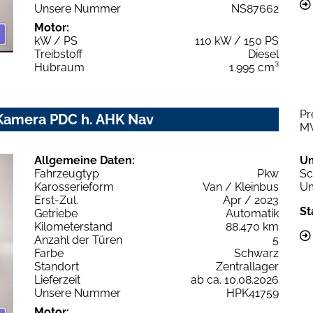
Unsere Nummer
NS87662
Motor:
kW / PS
110 kW / 150 PS
Treibstoff
Diesel
Hubraum
1.995 cm³
Pr
 Kamera PDC h. AHK Nav
M
Allgemeine Daten:
U
Fahrzeugtyp
Pkw
Sc
Karosserieform
Van / Kleinbus
Um
Erst-Zul.
Apr / 2023
St
Getriebe
Automatik
Kilometerstand
88.470 km
Anzahl der Türen
5
Farbe
Schwarz
Standort
Zentrallager
Lieferzeit
ab ca. 10.08.2026
Unsere Nummer
HPK41759
Motor: