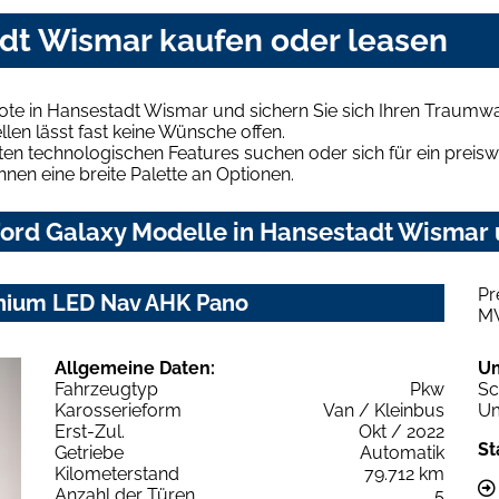
adt Wismar kaufen oder leasen
ote in Hansestadt Wismar und sichern Sie sich Ihren Traumw
len lässt fast keine Wünsche offen.
en technologischen Features suchen oder sich für ein preiswe
hnen eine breite Palette an Optionen.
ord Galaxy Modelle in Hansestadt Wismar u
Pr
anium LED Nav AHK Pano
M
Allgemeine Daten:
U
Fahrzeugtyp
Pkw
Sc
Karosserieform
Van / Kleinbus
Um
Erst-Zul.
Okt / 2022
St
Getriebe
Automatik
Kilometerstand
79.712 km
Anzahl der Türen
5