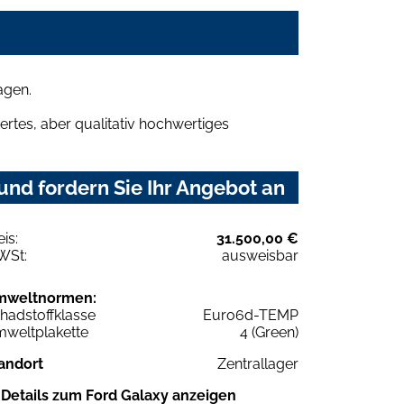
agen.
rtes, aber qualitativ hochwertiges
nd fordern Sie Ihr Angebot an
eis:
31.500,00 €
WSt:
ausweisbar
mweltnormen:
hadstoffklasse
Euro6d-TEMP
weltplakette
4 (Green)
andort
Zentrallager
Details zum Ford Galaxy anzeigen