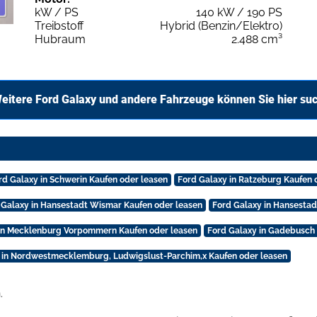
kW / PS
140 kW / 190 PS
Treibstoff
Hybrid (Benzin/Elektro)
Hubraum
2.488 cm³
eitere Ford Galaxy und andere Fahrzeuge können Sie hier su
rd Galaxy in Schwerin Kaufen oder leasen
Ford Galaxy in Ratzeburg Kaufen 
 Galaxy in Hansestadt Wismar Kaufen oder leasen
Ford Galaxy in Hansestad
 in Mecklenburg Vorpommern Kaufen oder leasen
Ford Galaxy in Gadebusch 
 in Nordwestmecklemburg, Ludwigslust-Parchim,x Kaufen oder leasen
.