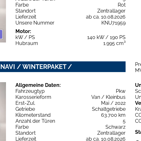
Farbe
Rot
Standort
Zentrallager
Lieferzeit
ab ca. 10.08.2026
Unsere Nummer
KNU71959
Motor:
kW / PS
140 kW / 190 PS
Hubraum
1.995 cm³
Pr
/ NAVI / WINTERPAKET /
M
Allgemeine Daten:
U
Fahrzeugtyp
Pkw
Sc
Karosserieform
Van / Kleinbus
Um
Erst-Zul.
Mai / 2022
Ve
Getriebe
Schaltgetriebe
Kr
Kilometerstand
63.700 km
C
Anzahl der Türen
5
C
Farbe
Schwarz
St
Standort
Zentrallager
Lieferzeit
ab ca. 10.08.2026