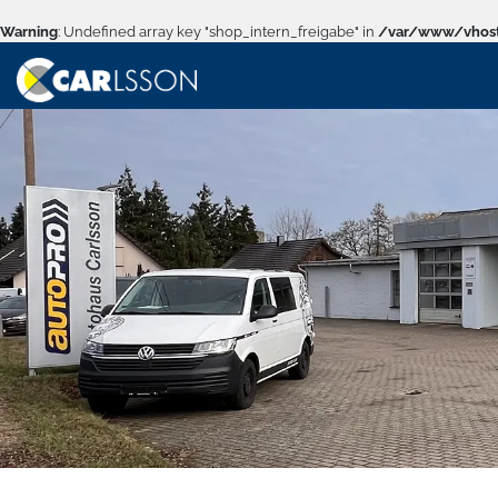
Warning
: Undefined array key "shop_intern_freigabe" in
/var/www/vhost