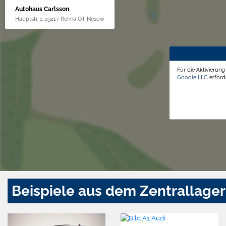
Autohaus Carlsson
Hauptstr. 1, 19217 Rehna OT Nesow
Für die Aktivierun
Google LLC
erforde
Beispiele aus dem Zentrallager