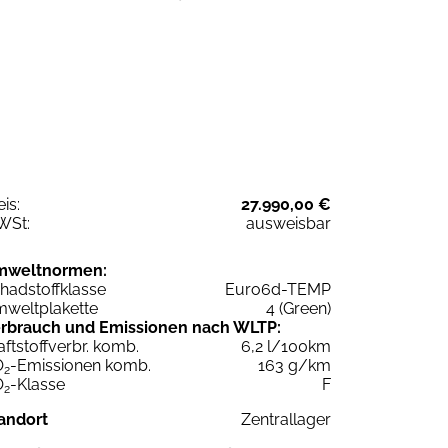
eis:
27.990,00 €
WSt:
ausweisbar
mweltnormen:
hadstoffklasse
Euro6d-TEMP
weltplakette
4 (Green)
rbrauch und Emissionen nach WLTP:
aftstoffverbr. komb.
6,2 l/100km
O
-Emissionen komb.
163 g/km
2
O
-Klasse
F
2
andort
Zentrallager