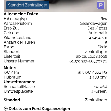
Standort Zentrallager
Allgemeine Daten:
Fahrzeugtyp
Pkw
Karosserieform
Geländewagen
Erst-Zul.
Dez / 2022
Getriebe
Automatik
Kilometerstand
47.454 km
Anzahl der Türen
5
Farbe
Weiß
Standort
Zentrallager
Lieferzeit
ab ca. 10.08.2026
Unsere Nummer
61870987-86_70776
Motor:
kW / PS
165 kW / 224 PS
Hubraum
2.488 cm³
Umweltnormen:
Schadstoffklasse
Euro6d
Umweltplakette
4 (Green)
Standort
Zentrallager
Details zum Ford Kuga anzeigen