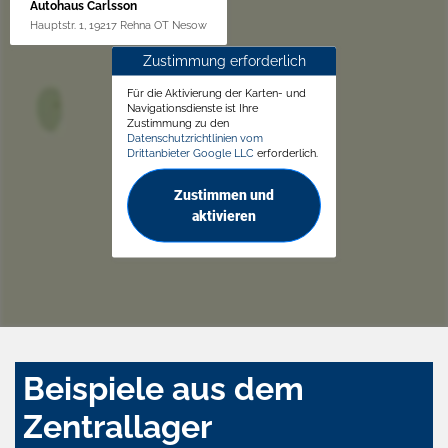
Autohaus Carlsson
Hauptstr. 1, 19217 Rehna OT Nesow
Zustimmung erforderlich
Für die Aktivierung der Karten- und
Navigationsdienste ist Ihre
Zustimmung zu den
Datenschutzrichtlinien vom
Drittanbieter Google LLC
erforderlich.
Zustimmen und
aktivieren
Beispiele aus dem
Zentrallager