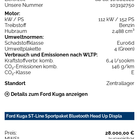
Unsere Nummer
103192750
Motor:
kW / PS
112 kW / 152 PS
Treibstoff
Benzin
Hubraum
2.488 cm³
Umweltnormen:
Schadstoffklasse
Euro6d
Umweltplakette
4 (Green)
Verbrauch und Emissionen nach WLTP:
Kraftstoffverbr. komb.
6,4 l/100km
CO
-Emissionen komb.
146 g/km
2
CO
-Klasse
E
2
Standort
Zentrallager
Details zum Ford Kuga anzeigen
Ford Kuga ST-Line Sportpaket Bluetooth Head Up Displa
Preis:
28.000,00 €
MWSt:
ausweisbar