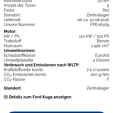
Kilometerstand
50 km
Anzahl der Türen
5
Farbe
Rot
Standort
Zentrallager
Lieferzeit
ab ca. 10.08.2026
Unsere Nummer
FPE06169
Motor:
kW / PS
110 kW / 150 PS
Treibstoff
Benzin
Hubraum
1.496 cm³
Umweltnormen:
Schadstoffklasse
Euro6d
Umweltplakette
4 (Green)
Verbrauch und Emissionen nach WLTP:
Kraftstoffverbr. komb.
7,0 l/100km
CO
-Emissionen komb.
160 g/km
2
CO
-Klasse
F
2
Standort
Zentrallager
Details zum Ford Kuga anzeigen