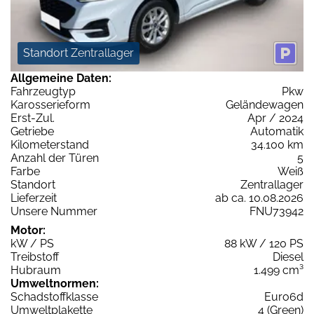
Standort Zentrallager
Allgemeine Daten:
Fahrzeugtyp
Pkw
Karosserieform
Geländewagen
Erst-Zul.
Apr / 2024
Getriebe
Automatik
Kilometerstand
34.100 km
Anzahl der Türen
5
Farbe
Weiß
Standort
Zentrallager
Lieferzeit
ab ca. 10.08.2026
Unsere Nummer
FNU73942
Motor:
kW / PS
88 kW / 120 PS
Treibstoff
Diesel
Hubraum
1.499 cm³
Umweltnormen:
Schadstoffklasse
Euro6d
Umweltplakette
4 (Green)