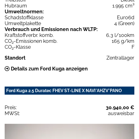
Hubraum
1.995 cm³
Umweltnormen:
Schadstoffklasse
Euro6d
Umweltplakette
4 (Green)
Verbrauch und Emissionen nach WLTP:
Kraftstoffverbr. komb.
6,3 l/100km
CO
-Emissionen komb.
165 g/km
2
CO
-Klasse
F
2
Standort
Zentrallager
Details zum Ford Kuga anzeigen
Ford Kuga 2.5 Duratec FHEV ST-LINE X NAVI*AHZV*PANO
Preis:
30.940,00 €
MWSt:
ausweisbar