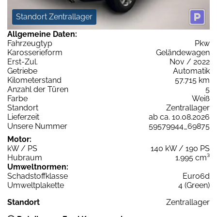
Standort Zentrallager
Allgemeine Daten:
Fahrzeugtyp
Pkw
Karosserieform
Geländewagen
Erst-Zul.
Nov / 2022
Getriebe
Automatik
Kilometerstand
57.715 km
Anzahl der Türen
5
Farbe
Weiß
Standort
Zentrallager
Lieferzeit
ab ca. 10.08.2026
Unsere Nummer
59579944_69875
Motor:
kW / PS
140 kW / 190 PS
Hubraum
1.995 cm³
Umweltnormen:
Schadstoffklasse
Euro6d
Umweltplakette
4 (Green)
Standort
Zentrallager