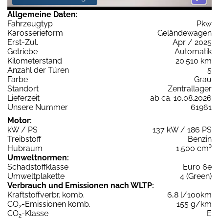
Allgemeine Daten:
Fahrzeugtyp
Pkw
Karosserieform
Geländewagen
Erst-Zul.
Apr / 2025
Getriebe
Automatik
Kilometerstand
20.510 km
Anzahl der Türen
5
Farbe
Grau
Standort
Zentrallager
Lieferzeit
ab ca. 10.08.2026
Unsere Nummer
61961
Motor:
kW / PS
137 kW / 186 PS
Treibstoff
Benzin
Hubraum
1.500 cm³
Umweltnormen:
Schadstoffklasse
Euro 6e
Umweltplakette
4 (Green)
Verbrauch und Emissionen nach WLTP:
Kraftstoffverbr. komb.
6,8 l/100km
CO
-Emissionen komb.
155 g/km
2
CO
-Klasse
E
2