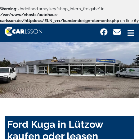
Warning
: Undefined array key "shop_intern_freigabe" in
/var/www/vhosts/autohaus-
carlsson.de/httpdocs/ELN_711/kundendesign-elemente.php
on line
67
Ford Kuga in Lützow
kaufen oder leasen