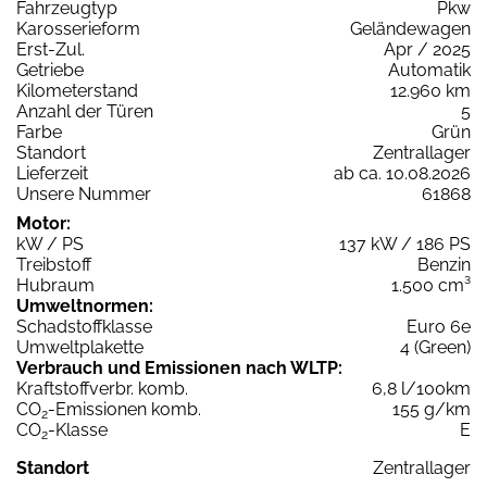
Fahrzeugtyp
Pkw
Karosserieform
Geländewagen
Erst-Zul.
Apr / 2025
Getriebe
Automatik
Kilometerstand
12.960 km
Anzahl der Türen
5
Farbe
Grün
Standort
Zentrallager
Lieferzeit
ab ca. 10.08.2026
Unsere Nummer
61868
Motor:
kW / PS
137 kW / 186 PS
Treibstoff
Benzin
Hubraum
1.500 cm³
Umweltnormen:
Schadstoffklasse
Euro 6e
Umweltplakette
4 (Green)
Verbrauch und Emissionen nach WLTP:
Kraftstoffverbr. komb.
6,8 l/100km
CO
-Emissionen komb.
155 g/km
2
CO
-Klasse
E
2
Standort
Zentrallager