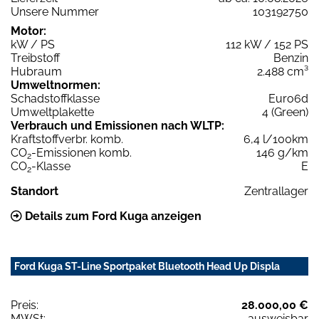
Unsere Nummer
103192750
Motor:
kW / PS
112 kW / 152 PS
Treibstoff
Benzin
Hubraum
2.488 cm³
Umweltnormen:
Schadstoffklasse
Euro6d
Umweltplakette
4 (Green)
Verbrauch und Emissionen nach WLTP:
Kraftstoffverbr. komb.
6,4 l/100km
CO
-Emissionen komb.
146 g/km
2
CO
-Klasse
E
2
Standort
Zentrallager
Details zum Ford Kuga anzeigen
Ford Kuga ST-Line Sportpaket Bluetooth Head Up Displa
Preis:
28.000,00 €
MWSt:
ausweisbar