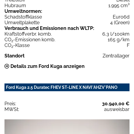
Hubraum
1.995 cm³
Umweltnormen:
Schadstoffklasse
Euro6d
Umweltplakette
4 (Green)
Verbrauch und Emissionen nach WLTP:
Kraftstoffverbr. komb.
6,3 l/100km
CO
-Emissionen komb.
165 g/km
2
CO
-Klasse
F
2
Standort
Zentrallager
Details zum Ford Kuga anzeigen
Ford Kuga 2.5 Duratec FHEV ST-LINE X NAVI*AHZV*PANO
Preis:
30.940,00 €
MWSt:
ausweisbar