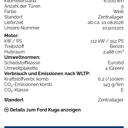
Kilometerstand
6.000 km
Anzahl der Türen
5
Farbe
Weiß
Standort
Zentrallager
Lieferzeit
ab ca. 10.08.2026
Unsere Nummer
103101201
Motor:
kW / PS
112 kW / 152 PS
Treibstoff
Benzin
Hubraum
2.488 cm³
Umweltnormen:
Schadstoffklasse
Euro6d
Umweltplakette
4 (Green)
Verbrauch und Emissionen nach WLTP:
Kraftstoffverbr. komb.
6,2 l/100km
CO
-Emissionen komb.
143 g/km
2
CO
-Klasse
E
2
Standort
Zentrallager
Details zum Ford Kuga anzeigen