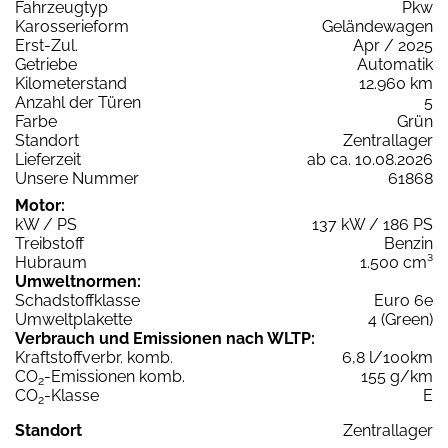
Fahrzeugtyp
Pkw
Karosserieform
Geländewagen
Erst-Zul.
Apr / 2025
Getriebe
Automatik
Kilometerstand
12.960 km
Anzahl der Türen
5
Farbe
Grün
Standort
Zentrallager
Lieferzeit
ab ca. 10.08.2026
Unsere Nummer
61868
Motor:
kW / PS
137 kW / 186 PS
Treibstoff
Benzin
Hubraum
1.500 cm³
Umweltnormen:
Schadstoffklasse
Euro 6e
Umweltplakette
4 (Green)
Verbrauch und Emissionen nach WLTP:
Kraftstoffverbr. komb.
6,8 l/100km
CO
-Emissionen komb.
155 g/km
2
CO
-Klasse
E
2
Standort
Zentrallager