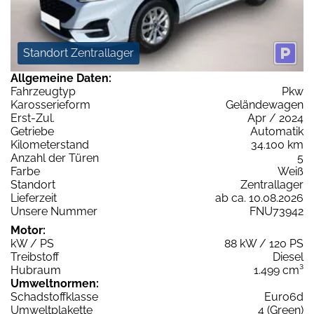
Standort Zentrallager
Allgemeine Daten:
Fahrzeugtyp
Pkw
Karosserieform
Geländewagen
Erst-Zul.
Apr / 2024
Getriebe
Automatik
Kilometerstand
34.100 km
Anzahl der Türen
5
Farbe
Weiß
Standort
Zentrallager
Lieferzeit
ab ca. 10.08.2026
Unsere Nummer
FNU73942
Motor:
kW / PS
88 kW / 120 PS
Treibstoff
Diesel
Hubraum
1.499 cm³
Umweltnormen:
Schadstoffklasse
Euro6d
Umweltplakette
4 (Green)