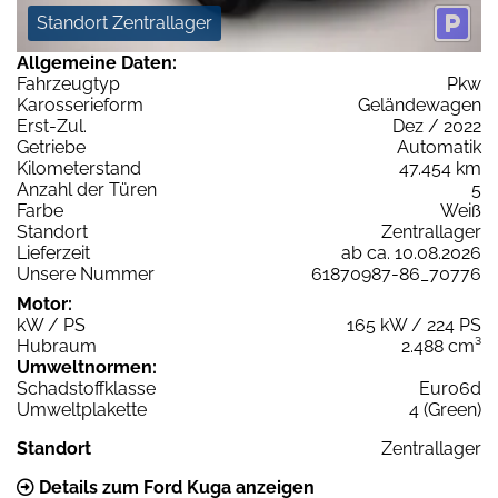
Standort Zentrallager
Allgemeine Daten:
Fahrzeugtyp
Pkw
Karosserieform
Geländewagen
Erst-Zul.
Dez / 2022
Getriebe
Automatik
Kilometerstand
47.454 km
Anzahl der Türen
5
Farbe
Weiß
Standort
Zentrallager
Lieferzeit
ab ca. 10.08.2026
Unsere Nummer
61870987-86_70776
Motor:
kW / PS
165 kW / 224 PS
Hubraum
2.488 cm³
Umweltnormen:
Schadstoffklasse
Euro6d
Umweltplakette
4 (Green)
Standort
Zentrallager
Details zum Ford Kuga anzeigen