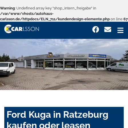
Warning
: Undefined array key "shop_intern_freigabe" in
/var/www/vhosts/autohaus-
carlsson.de/httpdocs/ELN_711/kundendesign-elemente.php
on line
67
Ford Kuga in Ratzeburg
kaufen oder leasen