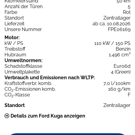
Kilometerstand
50 km
Anzahl der Türen
5
Farbe
Rot
Standort
Zentrallager
Lieferzeit
ab ca. 10.08.2026
Unsere Nummer
FPE06169
Motor:
kW / PS
110 kW / 150 PS
Treibstoff
Benzin
Hubraum
1.496 cm³
Umweltnormen:
Schadstoffklasse
Euro6d
Umweltplakette
4 (Green)
Verbrauch und Emissionen nach WLTP:
Kraftstoffverbr. komb.
7,0 l/100km
CO
-Emissionen komb.
160 g/km
2
CO
-Klasse
F
2
Standort
Zentrallager
Details zum Ford Kuga anzeigen