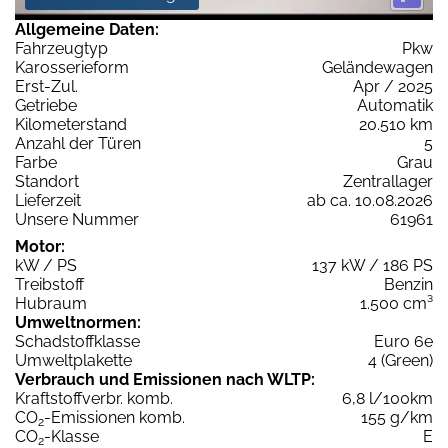
Allgemeine Daten:
Fahrzeugtyp
Pkw
Karosserieform
Geländewagen
Erst-Zul.
Apr / 2025
Getriebe
Automatik
Kilometerstand
20.510 km
Anzahl der Türen
5
Farbe
Grau
Standort
Zentrallager
Lieferzeit
ab ca. 10.08.2026
Unsere Nummer
61961
Motor:
kW / PS
137 kW / 186 PS
Treibstoff
Benzin
Hubraum
1.500 cm³
Umweltnormen:
Schadstoffklasse
Euro 6e
Umweltplakette
4 (Green)
Verbrauch und Emissionen nach WLTP:
Kraftstoffverbr. komb.
6,8 l/100km
CO
-Emissionen komb.
155 g/km
2
CO
-Klasse
E
2