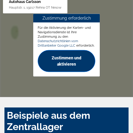
Autohaus Carlsson
Hauptstr. 1, 19217 Rehna OT Nesow
Zustimmung erforderlich
Für die Aktivierung der Karten- und
Navigationsdienste ist Ihre
Zustimmung zu den
Datenschutzrichtlinien vom
Drittanbieter Google LLC
erforderlich.
Zustimmen und
aktivieren
Beispiele aus dem
Zentrallager