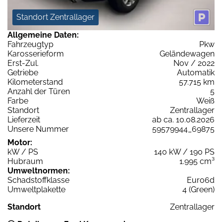
Standort Zentrallager
Allgemeine Daten:
Fahrzeugtyp
Pkw
Karosserieform
Geländewagen
Erst-Zul.
Nov / 2022
Getriebe
Automatik
Kilometerstand
57.715 km
Anzahl der Türen
5
Farbe
Weiß
Standort
Zentrallager
Lieferzeit
ab ca. 10.08.2026
Unsere Nummer
59579944_69875
Motor:
kW / PS
140 kW / 190 PS
Hubraum
1.995 cm³
Umweltnormen:
Schadstoffklasse
Euro6d
Umweltplakette
4 (Green)
Standort
Zentrallager