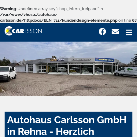
Warning
: Undefined array key "shop_intern_freigabe" in
/var/www/vhosts/autohaus-
carlsson.de/httpdocs/ELN_711/kundendesign-elemente.php
on line
67
Autohaus Carlsson GmbH
in Rehna - Herzlich