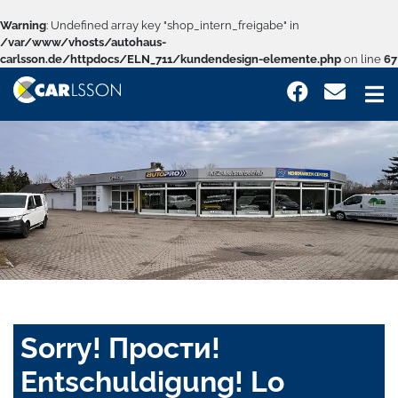
Warning
: Undefined array key "shop_intern_freigabe" in
/var/www/vhosts/autohaus-
carlsson.de/httpdocs/ELN_711/kundendesign-elemente.php
on line
67
Sorry! Прости!
Entschuldigung! Lo