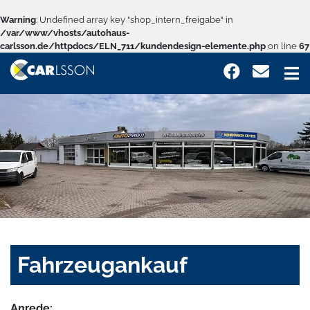
Warning
: Undefined array key "shop_intern_freigabe" in
/var/www/vhosts/autohaus-
carlsson.de/httpdocs/ELN_711/kundendesign-elemente.php
on line
67
Fahrzeugankauf
Anrede: