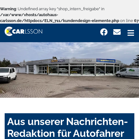
Warning
: Undefined array key "shop_intern_freigabe" in
/var/www/vhosts/autohaus-
carlsson.de/httpdocs/ELN_711/kundendesign-elemente.php
on line
67
Aus unserer Nachrichten-
Redaktion für Autofahrer