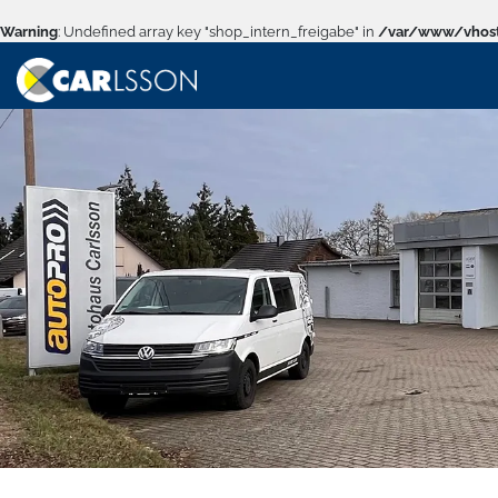
Warning
: Undefined array key "shop_intern_freigabe" in
/var/www/vhost